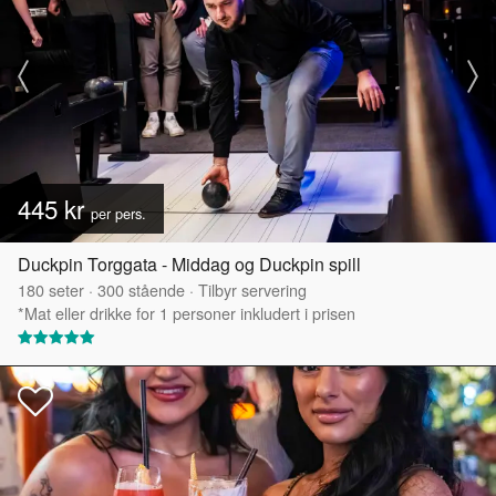
445 kr
per pers.
Duckpin Torggata - Middag og Duckpin spill
180
seter
·
300
stående
·
Tilbyr servering
*Mat eller drikke for 1 personer inkludert i prisen