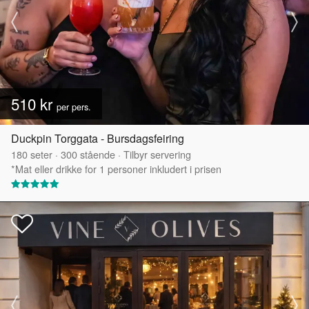
510 kr
per pers.
Duckpin Torggata - Bursdagsfeiring
180
seter
·
300
stående
·
Tilbyr servering
*Mat eller drikke for 1 personer inkludert i prisen