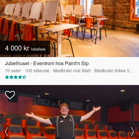
4 000 kr
lokalleie
Jubelhuset - Eventrom hos Paint'n Sip
70
seter
·
100
stående
·
Medbrakt mat tillatt
·
Medbrakt drikke tillatt