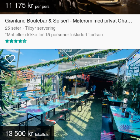
11 175 kr
per pers.
Grønland Boulebar & Spiseri - Møterom med privat Chambre Séparée
25
seter
·
Tilbyr servering
*Mat eller drikke for 15 personer inkludert i prisen
13 500 kr
lokalleie