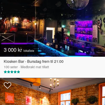
3 000 kr
lokalleie
Kiosken Bar - Bursdag frem til 21:00
100
seter
·
Medbrakt mat tillatt