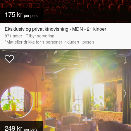
175 kr
per pers.
Eksklusiv og privat kinovisning - MDN - 21 kinoer
871
seter
·
Tilbyr servering
*Mat eller drikke for 1 personer inkludert i prisen
249 kr
per pers.