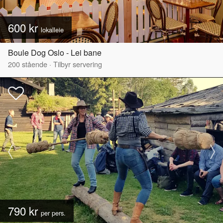
600 kr
lokalleie
Boule Dog Oslo - Lei bane
200
stående
·
Tilbyr servering
790 kr
per pers.