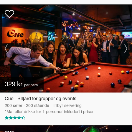
329 kr
per pers.
Cue - Biljard for grupper og events
200
seter
·
200
stående
·
Tilbyr servering
*Mat eller drikke for 1 personer inkludert i prisen