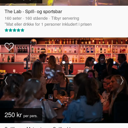
The Lab - Spill- og sportsbar
160
seter
·
160
stående
·
Tilbyr servering
*Mat eller drikke for 1 personer inkludert i prisen
250 kr
per pers.