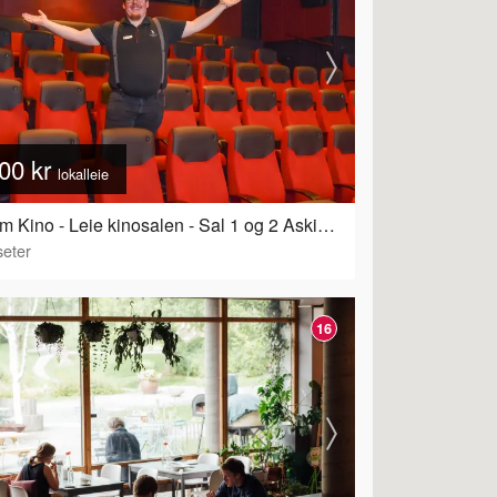
00 kr
lokalleie
Askim Kino - Leie kinosalen - Sal 1 og 2 Askim Kino
ervering
eter
16