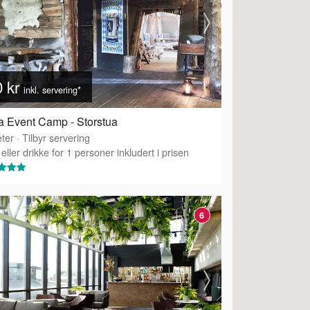
0 kr
inkl. servering*
 Event Camp - Storstua
ter
·
Tilbyr servering
eller drikke for 1 personer inkludert i prisen
6