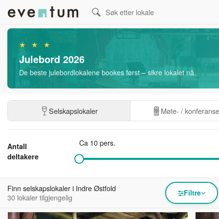
★ ★ ★
Julebord 2026
De beste julebordlokalene bookes først – sikre lokalet nå.
Selskapslokaler
Møte- / konferans
Ca 10 pers.
Antall
deltakere
Finn selskapslokaler i Indre Østfold
Filtre
30 lokaler tilgjengelig