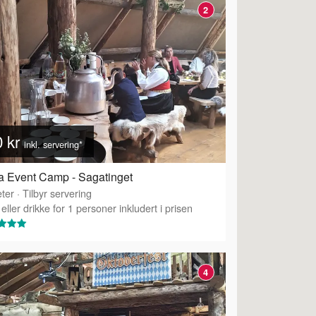
2
0 kr
inkl. servering*
 Event Camp - Sagatinget
ter
·
Tilbyr servering
eller drikke for 1 personer inkludert i prisen
4