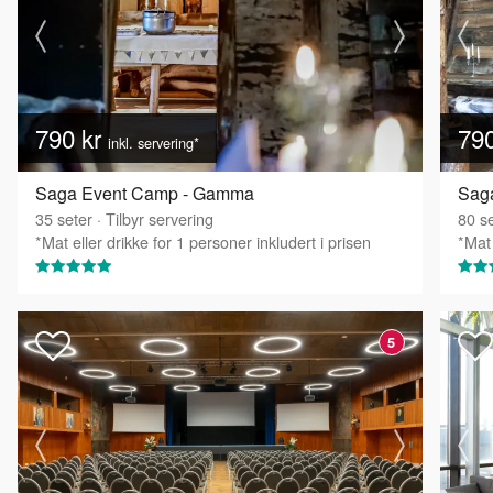
790 kr
79
inkl. servering*
Saga Event Camp - Gamma
Saga
35
seter
·
Tilbyr servering
80
se
*Mat eller drikke for 1 personer inkludert i prisen
*Mat 
5