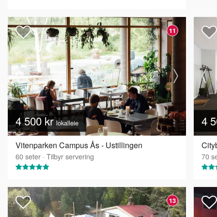
11
4 500 kr
4 5
lokalleie
Vitenparken Campus Ås - Ustillingen
City
60
seter
·
Tilbyr servering
70
se
13