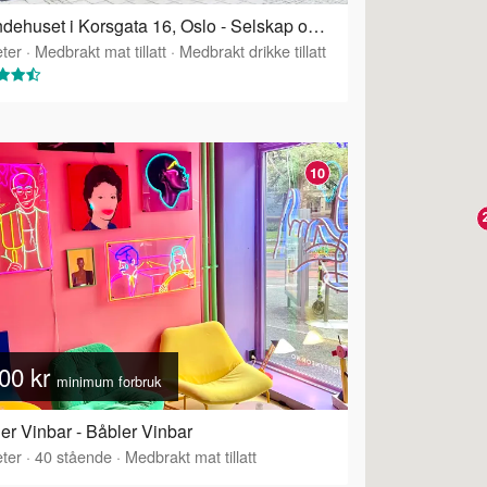
Grendehuset i Korsgata 16, Oslo - Selskap og konferanselokale
ter
·
Medbrakt mat tillatt
·
Medbrakt drikke tillatt
10
00 kr
minimum forbruk
er Vinbar - Båbler Vinbar
ter
·
40
stående
·
Medbrakt mat tillatt