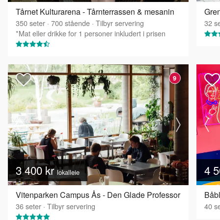
Tårnet Kulturarena - Tårnterrassen & mesanin
350
seter
·
700
stående
·
Tilbyr servering
32
se
*Mat eller drikke for 1 personer inkludert i prisen
9
3 400 kr
4 5
lokalleie
Vitenparken Campus Ås - Den Glade Professor
Båbl
36
seter
·
Tilbyr servering
40
se