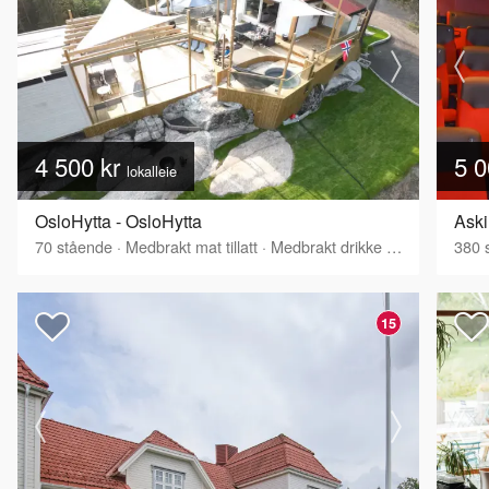
4 500 kr
5 0
lokalleie
OsloHytta - OsloHytta
70
stående
·
Medbrakt mat tillatt
·
Medbrakt drikke tillatt
·
Tilbyr s
380
s
15