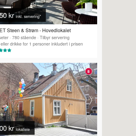
50 kr
inkl. servering*
T Steen & Strøm - Hovedlokalet
eter
·
780
stående
·
Tilbyr servering
eller drikke for 1 personer inkludert i prisen
8
00 kr
lokalleie