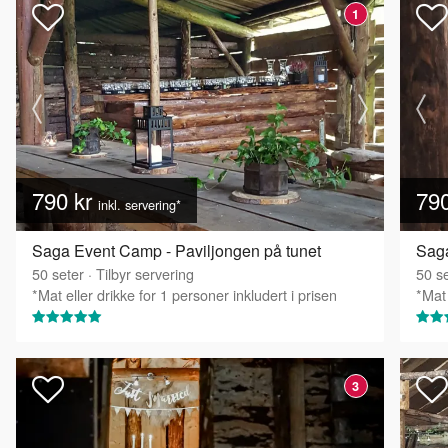
1
790 kr
79
inkl. servering*
Saga Event Camp - Paviljongen på tunet
Saga
50
seter
·
Tilbyr servering
50
se
*Mat eller drikke for 1 personer inkludert i prisen
*Mat 
3