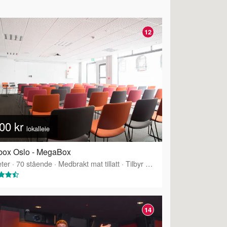
12
00 kr
lokalleie
box Oslo - MegaBox
ter
·
70
stående
·
Medbrakt mat tillatt
·
Tilbyr servering
14