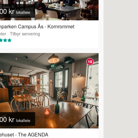
00 kr
lokalleie
enparken Campus Ås - Kornrommet
ter
·
Tilbyr servering
18
00 kr
lokalleie
dehuset - The AGENDA