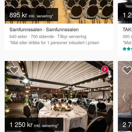
895 kr
1 2
inkl. servering*
Samfunnssalen - Samfunnssalen
TAKE
640
seter
·
700
stående
·
Tilbyr servering
350
s
*Mat eller drikke for 1 personer inkludert i prisen
*Mat 
7
1 250 kr
2 7
inkl. servering*