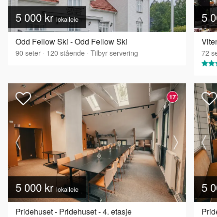
5 000 kr
5 0
lokalleie
Odd Fellow Ski - Odd Fellow Ski
Vit
90
seter
·
120
stående
·
Tilbyr servering
72
se
17
5 000 kr
5 0
lokalleie
Pridehuset - Pridehuset - 4. etasje
Pri