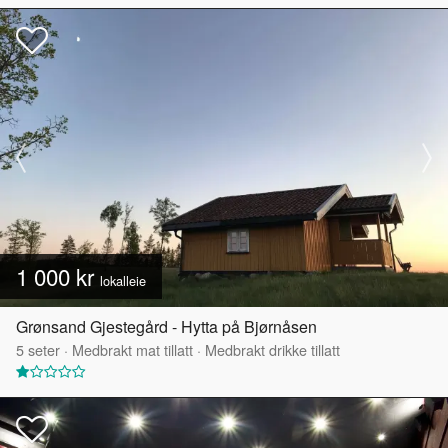
1 000 kr
lokalleie
Grønsand Gjestegård - Hytta på Bjørnåsen
5
seter
·
Medbrakt mat tillatt
·
Medbrakt drikke tillatt