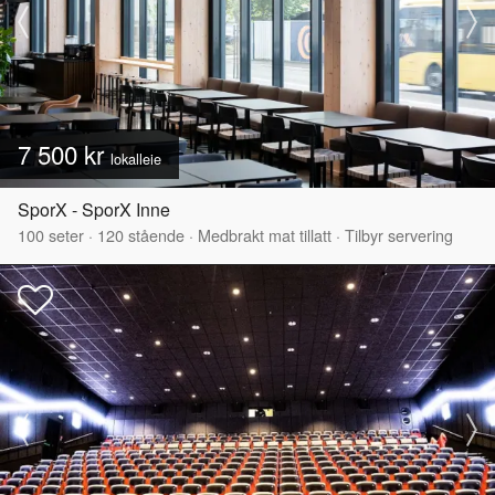
7 500 kr
lokalleie
SporX - SporX Inne
100
seter
·
120
stående
·
Medbrakt mat tillatt
·
Tilbyr servering