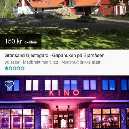
150 kr
lokalleie
Grønsand Gjestegård - Gapahuken på Bjørnåsen
60
seter
·
Medbrakt mat tillatt
·
Medbrakt drikke tillatt