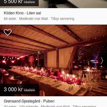
5 500 kr
lokalleie
Kilden Kino - Liten sal
69
seter
·
Medbrakt mat tillatt
·
Tilbyr servering
3 000 kr
lokalleie
Grønsand Gjestegård - Puben
30
seter
·
100
stående
·
Medbrakt mat tillatt
·
Tilbyr servering