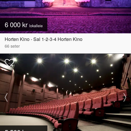
6 000 kr
lokalleie
Horten Kino - Sal 1-2-3-4 Horten Kino
66
seter