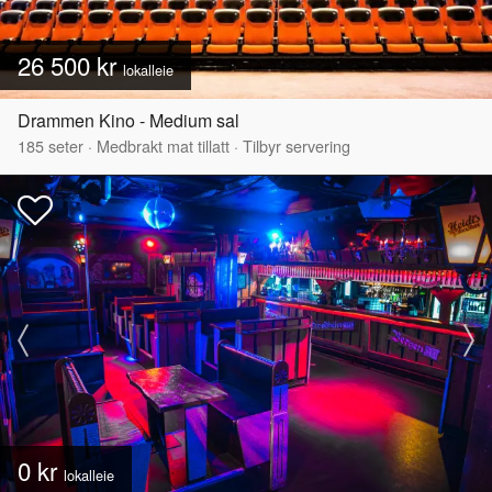
26 500 kr
lokalleie
Drammen Kino - Medium sal
185
seter
·
Medbrakt mat tillatt
·
Tilbyr servering
0 kr
lokalleie