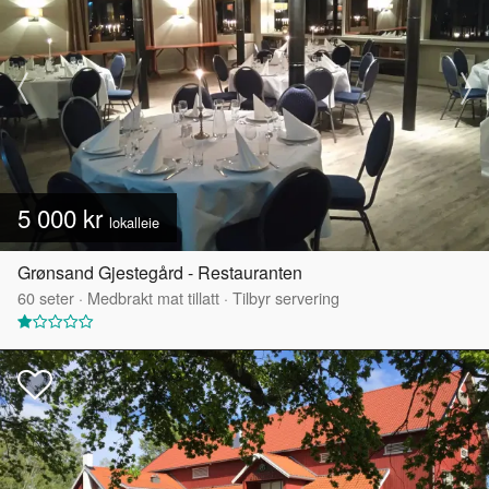
5 000 kr
lokalleie
Grønsand Gjestegård - Restauranten
60
seter
·
Medbrakt mat tillatt
·
Tilbyr servering