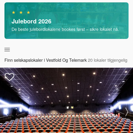
★ ★ ★
Julebord 2026
De beste julebordlokalene bookes først – sikre lokalet nå.
Finn selskapslokaler i Vestfold Og Telemark
20 lokaler tilgjengelig