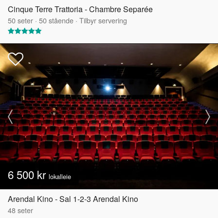
Cinque Terre Trattoria - Chambre Separée
50
seter
·
50
stående
·
Tilbyr servering
6 500 kr
lokalleie
Arendal Kino - Sal 1-2-3 Arendal Kino
48
seter