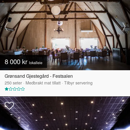
8 000 kr
lokalleie
Grønsand Gjestegård - Festsalen
250
seter
·
Medbrakt mat tillatt
·
Tilbyr servering