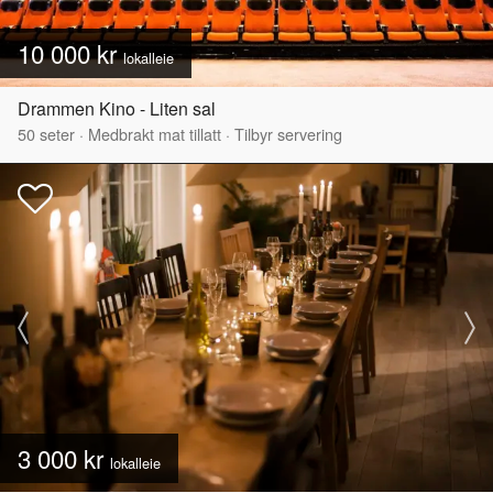
10 000 kr
lokalleie
Drammen Kino - Liten sal
50
seter
·
Medbrakt mat tillatt
·
Tilbyr servering
3 000 kr
lokalleie