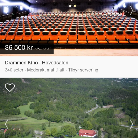
36 500 kr
lokalleie
Drammen Kino - Hovedsalen
340
seter
·
Medbrakt mat tillatt
·
Tilbyr servering