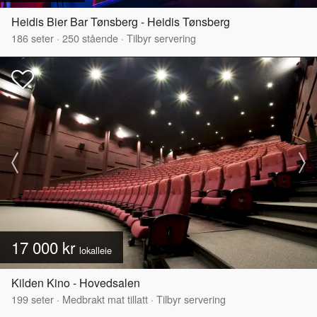
Heidis Bier Bar Tønsberg - Heidis Tønsberg
186
seter
·
250
stående
·
Tilbyr servering
17 000 kr
lokalleie
Kilden Kino - Hovedsalen
199
seter
·
Medbrakt mat tillatt
·
Tilbyr servering