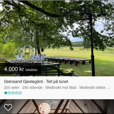
4 000 kr
lokalleie
Grønsand Gjestegård - Telt på tunet
200
seter
·
250
stående
·
Medbrakt mat tillatt
·
Medbrakt drikke tillatt