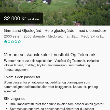
32 000 kr
lokalleie
Grønsand Gjestegård - Hele gjestegården med uteområder
2000
seter
·
2000
stående
·
Medbrakt mat tillatt
·
Medbrakt drikke tillatt
Mer om selskapslokaler i Vestfold Og Telemark
Eventum viser 20 selskapslokaler i Vestfold Og Telemark, inkludert
lokaler til fest, middag, bryllup, konfirmasjon, sommerfest og
firmaarrangement.
Hvem siden passer for
Siden passer for privatpersoner, bedrifter og planleggere som
sammenligner selskapslokaler etter beliggenhet, kapasitet, pris og
egnethet.
Slik velger du
Bruk kapasitetsfilteret for å finne lokaler som passer antall gjester.
Sammenlign prisnivå og serveringsmuligheter før du sender