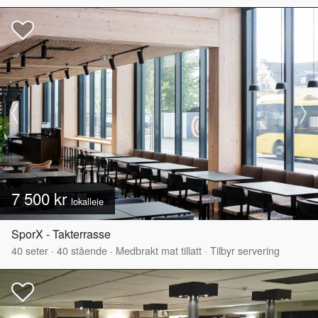
7 500 kr
lokalleie
SporX - Takterrasse
40
seter
·
40
stående
·
Medbrakt mat tillatt
·
Tilbyr servering