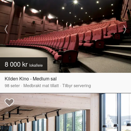
8 000 kr
lokalleie
Kilden Kino - Medium sal
98
seter
·
Medbrakt mat tillatt
·
Tilbyr servering