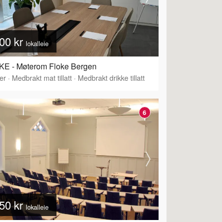
00 kr
lokalleie
KE - Møterom Floke Bergen
er
·
Medbrakt mat tillatt
·
Medbrakt drikke tillatt
6
50 kr
lokalleie