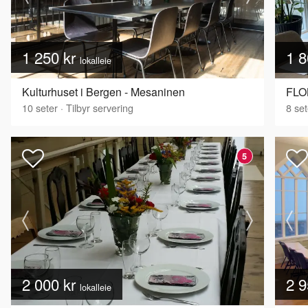
1 250 kr
1 8
lokalleie
Kulturhuset i Bergen - Mesaninen
FLO
10
seter
·
Tilbyr servering
8
set
5
2 000 kr
2 9
lokalleie