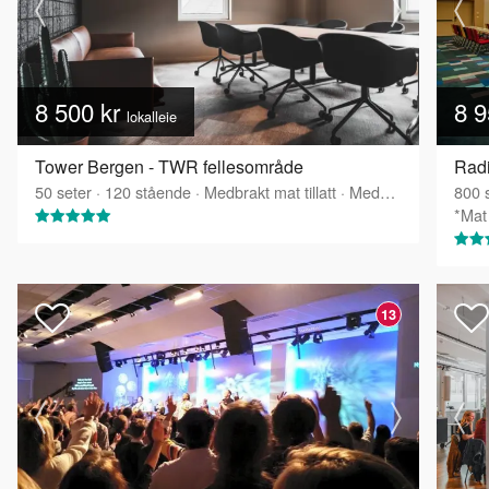
8 500 kr
8 9
lokalleie
Tower Bergen - TWR fellesområde
50
seter
·
120
stående
·
Medbrakt mat tillatt
·
Medbrakt drikke tillatt
800
s
*Mat 
13