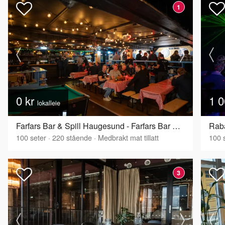
1
0 kr
1 0
lokalleie
Farfars Bar & Spill Haugesund - Farfars Bar & Spill
100
seter
·
220
stående
·
Medbrakt mat tillatt
100
s
3