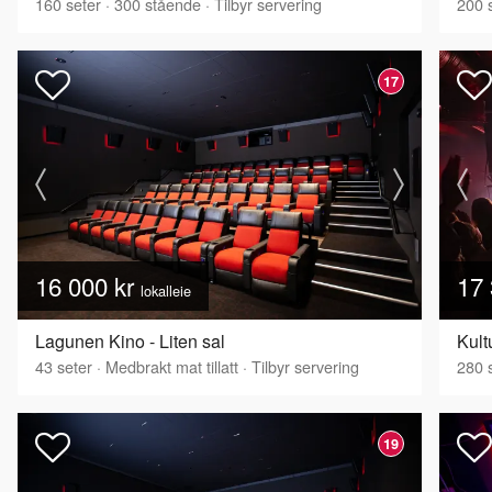
160
seter
·
300
stående
·
Tilbyr servering
200
s
17
16 000 kr
17 
lokalleie
Lagunen Kino - Liten sal
Kult
43
seter
·
Medbrakt mat tillatt
·
Tilbyr servering
280
s
19