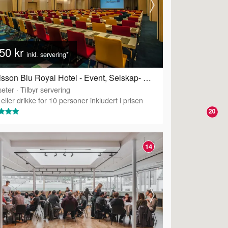
50 kr
inkl. servering*
Radisson Blu Royal Hotel - Event, Selskap- og bankettlokaler
eter
·
Tilbyr servering
eller drikke for 10 personer inkludert i prisen
20
1
2
14