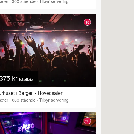
eter
·
300
stående
·
Tilbyr servering
18
375 kr
lokalleie
urhuset i Bergen - Hovedsalen
eter
·
600
stående
·
Tilbyr servering
20