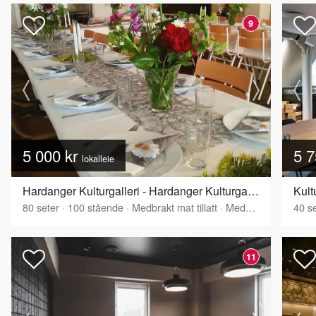
9
5 000 kr
5 7
lokalleie
Hardanger Kulturgalleri - Hardanger Kulturgalleri
Kult
80
seter
·
100
stående
·
Medbrakt mat tillatt
·
Medbrakt drikke tillatt
40
se
11