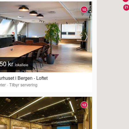
17
19
21
10
50 kr
lokalleie
urhuset i Bergen - Loftet
ter
·
Tilbyr servering
12