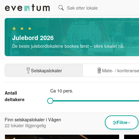
★ ★ ★
Julebord 2026
De beste julebordlokalene bookes først – sikre lokalet nå.
Selskapslokaler
Møte- / konferans
Ca 10 pers.
Antall
deltakere
Finn selskapslokaler i Vågen
Filtre
22 lokaler tilgjengelig