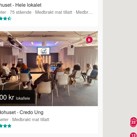
huset - Hele lokalet
ter
·
75
stående
·
Medbrakt mat tillatt
·
Medbrakt drikke tillatt
8
00 kr
lokalleie
ohuset - Credo Ung
eter
·
Medbrakt mat tillatt
6
22
12
4
11
10
14
15
16
18
3
13
7
8