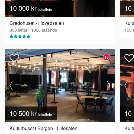
10 000 kr
10 
lokalleie
Credohuset - Hovedsalen
Kult
850
seter
·
1000
stående
150
s
15
10 500 kr
10 
lokalleie
Kulturhuset i Bergen - Lillesalen
Kult