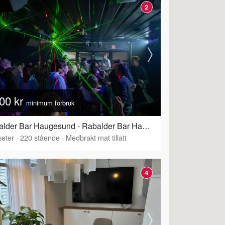
2
00 kr
minimum forbruk
Rabalder Bar Haugesund - Rabalder Bar Haugesund
eter
·
220
stående
·
Medbrakt mat tillatt
4