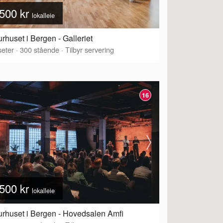
500 kr
lokalleie
urhuset i Bergen - Galleriet
eter
·
300
stående
·
Tilbyr servering
16
500 kr
lokalleie
urhuset i Bergen - Hovedsalen Amfi