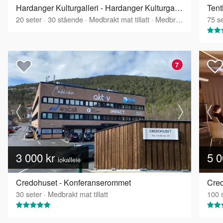
Hardanger Kulturgalleri - Hardanger Kulturgalleri - Øvre del
Tent
20
seter
·
30
stående
·
Medbrakt mat tillatt
·
Medbrakt drikke tillatt
75
se
7
3 000 kr
5 0
lokalleie
Credohuset - Konferanserommet
Cred
30
seter
·
Medbrakt mat tillatt
100
s