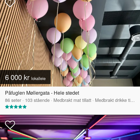
6 000 kr
lokalleie
Påfuglen Møllergata - Hele stedet
86
seter
·
103
stående
·
Medbrakt mat tillatt
·
Medbrakt drikke tillatt