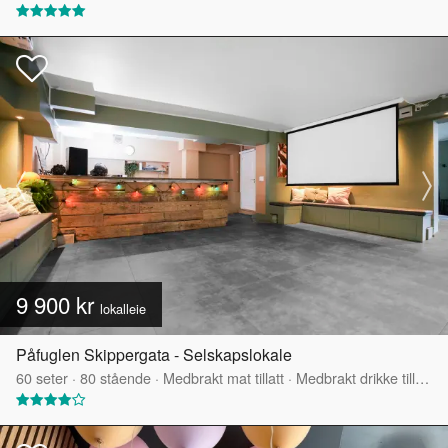
9 900 kr
lokalleie
Påfuglen Skippergata - Selskapslokale
60
seter
·
80
stående
·
Medbrakt mat tillatt
·
Medbrakt drikke tillatt
·