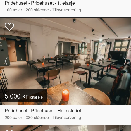
Pridehuset - Pridehuset - 1. etasje
100
seter
·
200
stående
·
Tilbyr servering
5 000 kr
lokalleie
Pridehuset - Pridehuset - Hele stedet
200
seter
·
380
stående
·
Tilbyr servering