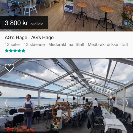
3 800 kr
lokalleie
AG's Hage - AG's Hage
12
seter
·
12
stående
·
Medbrakt mat tillatt
·
Medbrakt drikke tillatt