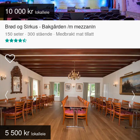
10 000 kr
lokalleie
Brød og Sirkus - Bakgården /m mezzanin
150
seter
·
300
stående
·
Medbrakt mat tillatt
5 500 kr
lokalleie