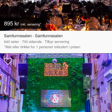
895 kr
inkl. servering*
Samfunnssalen - Samfunnssalen
640
seter
·
700
stående
·
Tilbyr servering
*Mat eller drikke for 1 personer inkludert i prisen