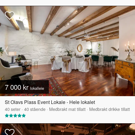
7 000 kr
lokalleie
St Olavs Plass Event Lokale - Hele lokalet
40
seter
·
40
stående
·
Medbrakt mat tillatt
·
Medbrakt drikke tillatt