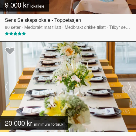
9 000 kr
lokalleie
Sens Selskapslokale - Toppetasjen
80
seter
·
Medbrakt mat tillatt
·
Medbrakt drikke tillatt
·
Tilbyr servering
20 000 kr
minimum forbruk