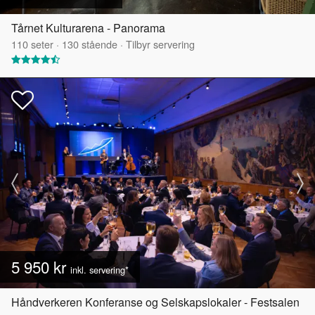
Tårnet Kulturarena - Panorama
110
seter
·
130
stående
·
Tilbyr servering
5 950 kr
inkl. servering*
Håndverkeren Konferanse og Selskapslokaler - Festsalen