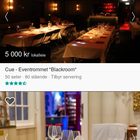
5 000 kr
lokalleie
Cue - Eventrommet "Blackroom"
50
seter
·
80
stående
·
Tilbyr servering