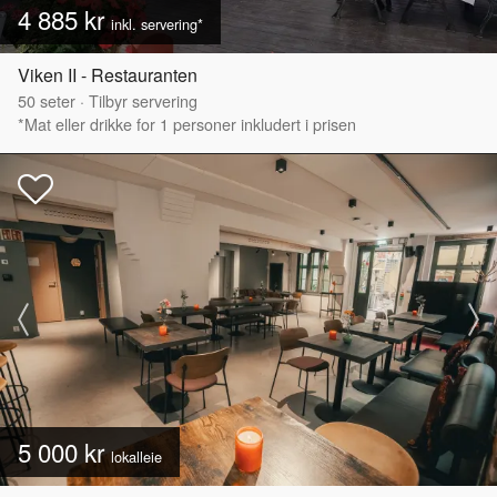
4 885 kr
inkl. servering*
Viken II - Restauranten
50
seter
·
Tilbyr servering
*Mat eller drikke for 1 personer inkludert i prisen
5 000 kr
lokalleie