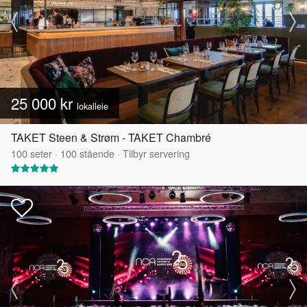
25 000 kr
lokalleie
TAKET Steen & Strøm - TAKET Chambré
100
seter
·
100
stående
·
Tilbyr servering