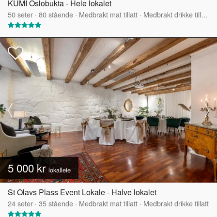
KUMI Oslobukta - Hele lokalet
50
seter
·
80
stående
·
Medbrakt mat tillatt
·
Medbrakt drikke tillatt
·
5 000 kr
lokalleie
St Olavs Plass Event Lokale - Halve lokalet
24
seter
·
35
stående
·
Medbrakt mat tillatt
·
Medbrakt drikke tillatt