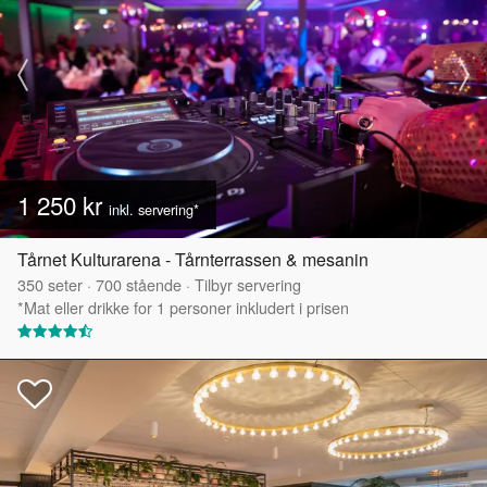
1 250 kr
inkl. servering*
Tårnet Kulturarena - Tårnterrassen & mesanin
350
seter
·
700
stående
·
Tilbyr servering
*Mat eller drikke for 1 personer inkludert i prisen