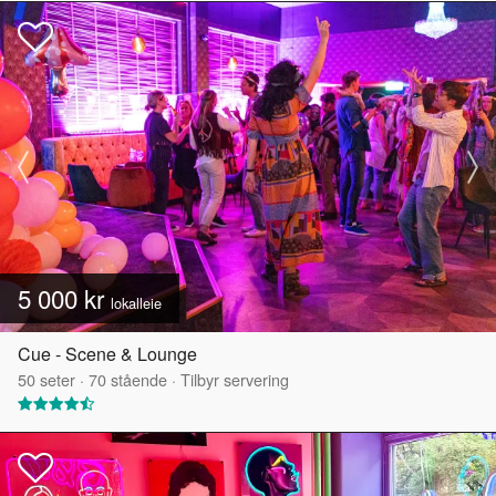
5 000 kr
lokalleie
Cue - Scene & Lounge
50
seter
·
70
stående
·
Tilbyr servering