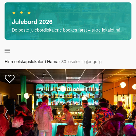
★ ★ ★
Julebord 2026
De beste julebordlokalene bookes først – sikre lokalet nå.
Finn selskapslokaler i Hamar
30 lokaler tilgjengelig