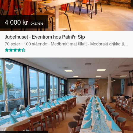
4 000 kr
lokalleie
Jubelhuset - Eventrom hos Paint'n Sip
70
seter
·
100
stående
·
Medbrakt mat tillatt
·
Medbrakt drikke tillatt