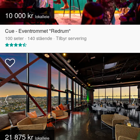
10 000 kr
lokalleie
Cue - Eventrommet "Redrum"
100
seter
·
140
stående
·
Tilbyr servering
21 875 kr
lokalleie