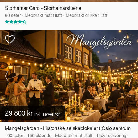
Storhamar Gård - Storhamarstuene
60
seter
·
Medbrakt mat tillatt
·
Medbrakt drikke tillatt
29 800 kr
inkl. servering*
Mangelsgården - Historiske selskaplokaler i Oslo sentrum
100
seter
·
150
stående
·
Medbrakt mat tillatt
·
Tilbyr servering