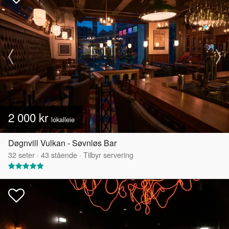
2 000 kr
lokalleie
Døgnvill Vulkan - Søvnløs Bar
32
seter
·
43
stående
·
Tilbyr servering