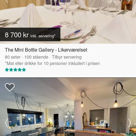
8 700 kr
inkl. servering*
The Mini Bottle Gallery - Likørværelset
80
seter
·
100
stående
·
Tilbyr servering
*Mat eller drikke for 10 personer inkludert i prisen