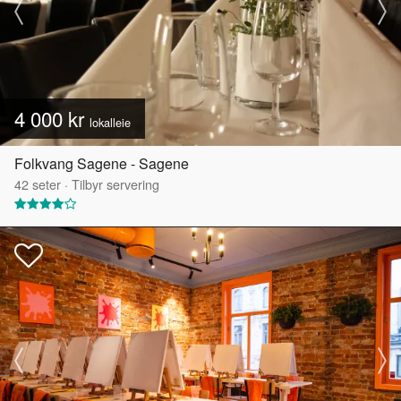
4 000 kr
lokalleie
Folkvang Sagene - Sagene
42
seter
·
Tilbyr servering