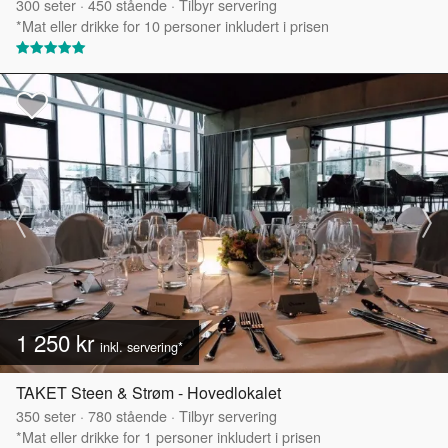
300
seter
·
450
stående
·
Tilbyr servering
*Mat eller drikke for 10 personer inkludert i prisen
1 250 kr
inkl. servering*
TAKET Steen & Strøm - Hovedlokalet
350
seter
·
780
stående
·
Tilbyr servering
*Mat eller drikke for 1 personer inkludert i prisen