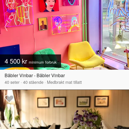
4 500 kr
minimum forbruk
Båbler Vinbar - Båbler Vinbar
40
seter
·
40
stående
·
Medbrakt mat tillatt