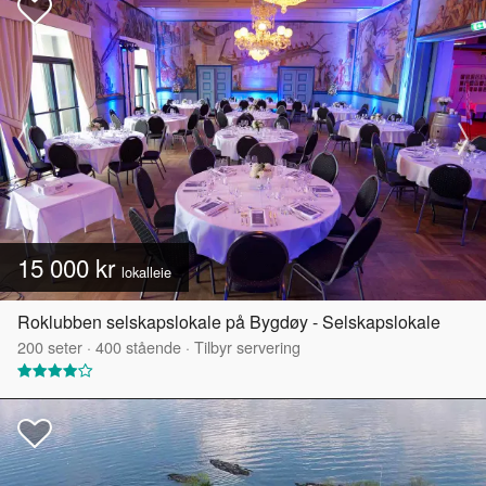
15 000 kr
lokalleie
Roklubben selskapslokale på Bygdøy - Selskapslokale
200
seter
·
400
stående
·
Tilbyr servering