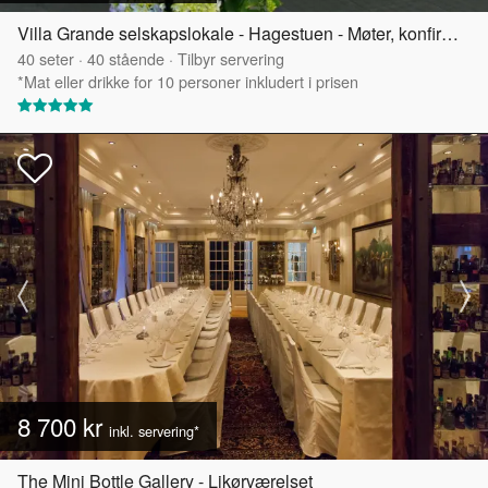
Villa Grande selskapslokale - Hagestuen - Møter, konfirmasjoner og mindre selskap
40
seter
·
40
stående
·
Tilbyr servering
*Mat eller drikke for 10 personer inkludert i prisen
8 700 kr
inkl. servering*
The Mini Bottle Gallery - Likørværelset