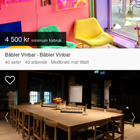
4 500 kr
minimum forbruk
Båbler Vinbar - Båbler Vinbar
40
seter
·
40
stående
·
Medbrakt mat tillatt