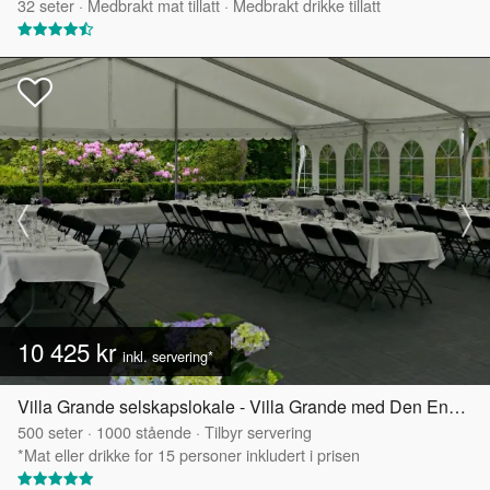
32
seter
·
Medbrakt mat tillatt
·
Medbrakt drikke tillatt
10 425 kr
inkl. servering*
Villa Grande selskapslokale - Villa Grande med Den Engelske Hagen
500
seter
·
1000
stående
·
Tilbyr servering
*Mat eller drikke for 15 personer inkludert i prisen