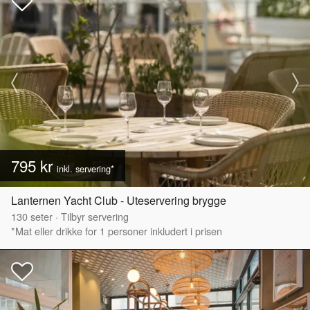
795 kr
inkl. servering*
Lanternen Yacht Club - Uteservering brygge
130
seter
·
Tilbyr servering
*Mat eller drikke for 1 personer inkludert i prisen