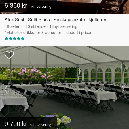
6 360 kr
inkl. servering*
Alex Sushi Solli Plass - Selskapslokale - kjelleren
48
seter
·
130
stående
·
Tilbyr servering
*Mat eller drikke for 8 personer inkludert i prisen
9 700 kr
inkl. servering*