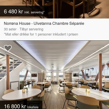
6 480 kr
inkl. servering*
Norrøna House - Ulvetanna Chambre Séparée
30
seter
·
Tilbyr servering
*Mat eller drikke for 1 personer inkludert i prisen
16 800 kr
lokalleie