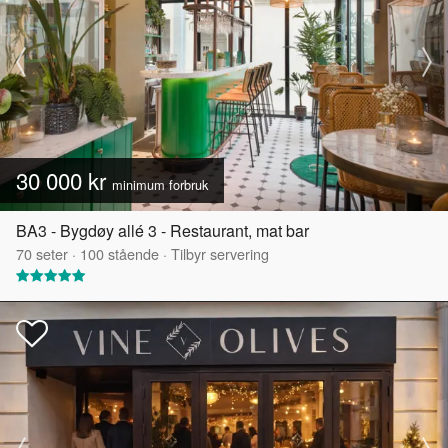
30 000 kr
minimum forbruk
BA3 - Bygdøy allé 3 - Restaurant, mat bar
70
seter
·
100
stående
·
Tilbyr servering