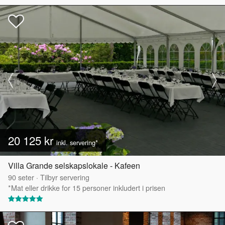
20 125 kr
inkl. servering*
Villa Grande selskapslokale - Kafeen
90
seter
·
Tilbyr servering
*Mat eller drikke for 15 personer inkludert i prisen