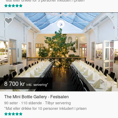
8 700 kr
inkl. servering*
The Mini Bottle Gallery - Festsalen
90
seter
·
110
stående
·
Tilbyr servering
*Mat eller drikke for 10 personer inkludert i prisen