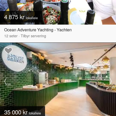
4 875 kr
lokalleie
Ocean Adventure Yachting - Yachten
12
seter
·
Tilbyr servering
35 000 kr
lokalleie