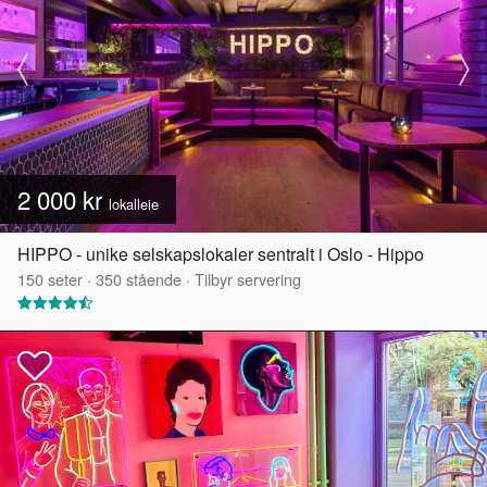
2 000 kr
lokalleie
HIPPO - unike selskapslokaler sentralt i Oslo - Hippo
150
seter
·
350
stående
·
Tilbyr servering