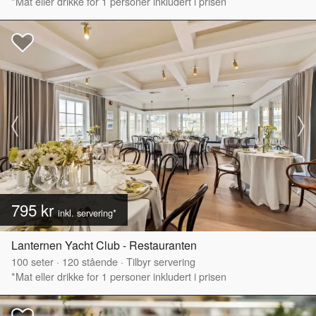
*Mat eller drikke for 1 personer inkludert i prisen
795 kr
inkl. servering*
Lanternen Yacht Club - Restauranten
100
seter
·
120
stående
·
Tilbyr servering
*Mat eller drikke for 1 personer inkludert i prisen