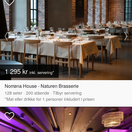
1 295 kr
inkl. servering*
Norrøna House - Naturen Brasserie
128
seter
·
200
stående
·
Tilbyr servering
*Mat eller drikke for 1 personer inkludert i prisen