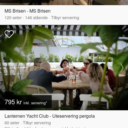
MS Brisen - MS Brisen
120
seter
·
146
stående
·
Tilbyr servering
795 kr
inkl. servering*
Lanternen Yacht Club - Uteservering pergola
60
seter
·
Tilbyr servering