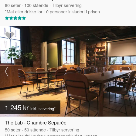
80
seter
·
100
stående
·
Tilbyr servering
*Mat eller drikke for 10 personer inkludert i prisen
1 245 kr
inkl. servering*
The Lab - Chambre Separée
50
seter
·
50
stående
·
Tilbyr servering
*Mat eller drikke for 5 personer inkludert i prisen