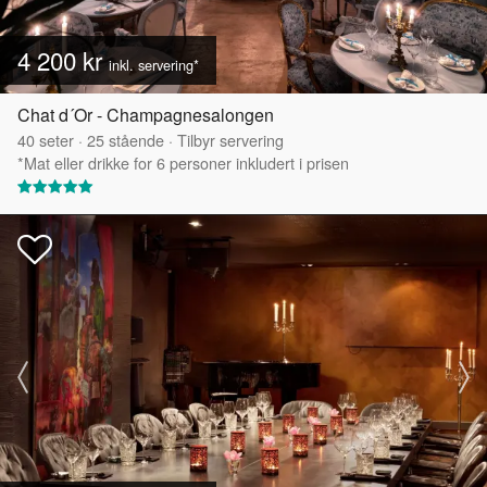
4 200 kr
inkl. servering*
Chat d´Or - Champagnesalongen
40
seter
·
25
stående
·
Tilbyr servering
*Mat eller drikke for 6 personer inkludert i prisen