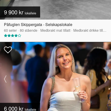
9 900 kr
lokalleie
Påfuglen Skippergata - Selskapslokale
60
seter
·
80
stående
·
Medbrakt mat tillatt
·
Medbrakt drikke tillatt
·
6 000 kr
lokalleie