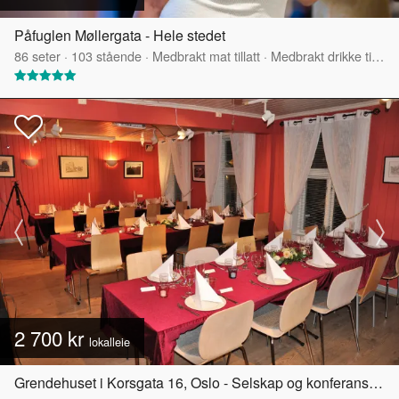
Påfuglen Møllergata - Hele stedet
86
seter
·
103
stående
·
Medbrakt mat tillatt
·
Medbrakt drikke tillatt
2 700 kr
lokalleie
Grendehuset i Korsgata 16, Oslo - Selskap og konferanselokale