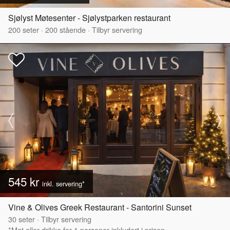
Sjølyst Møtesenter - Sjølystparken restaurant
200
seter
·
200
stående
·
Tilbyr servering
545 kr
inkl. servering*
Vine & Olives Greek Restaurant - Santorini Sunset
30
seter
·
Tilbyr servering
*Mat eller drikke for 1 personer inkludert i prisen