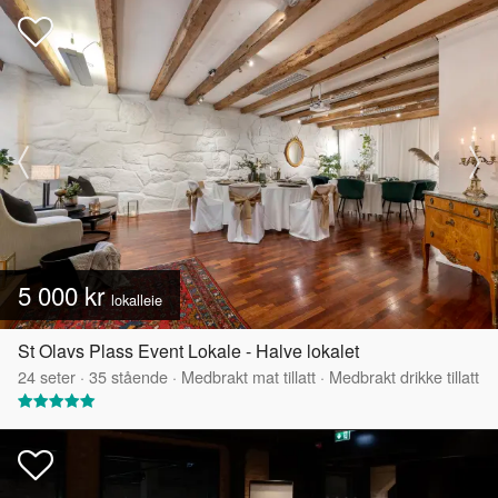
5 000 kr
lokalleie
St Olavs Plass Event Lokale - Halve lokalet
24
seter
·
35
stående
·
Medbrakt mat tillatt
·
Medbrakt drikke tillatt