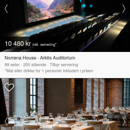
10 480 kr
inkl. servering*
Norrøna House - Arktis Auditorium
88
seter
·
200
stående
·
Tilbyr servering
*Mat eller drikke for 1 personer inkludert i prisen