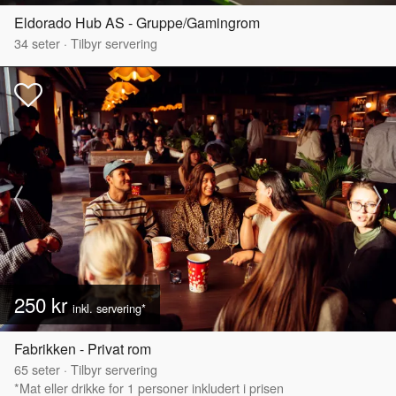
Eldorado Hub AS - Gruppe/Gamingrom
34
seter
·
Tilbyr servering
250 kr
inkl. servering*
Fabrikken - Privat rom
65
seter
·
Tilbyr servering
*Mat eller drikke for 1 personer inkludert i prisen