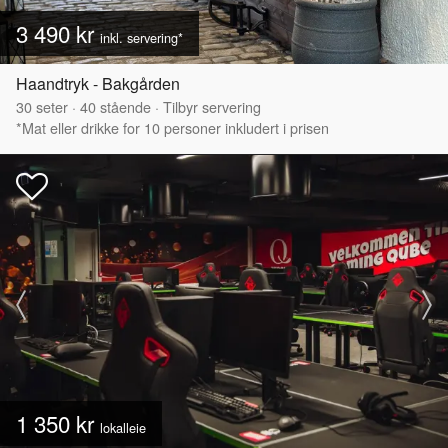
3 490 kr
inkl. servering*
Haandtryk - Bakgården
30
seter
·
40
stående
·
Tilbyr servering
*Mat eller drikke for 10 personer inkludert i prisen
1 350 kr
lokalleie