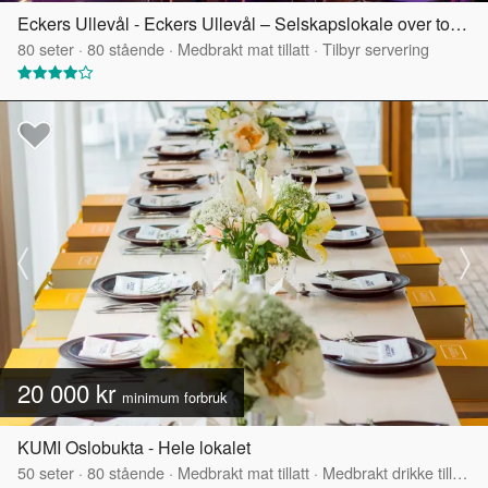
Eckers Ullevål - Eckers Ullevål – Selskapslokale over to etasjer
80
seter
·
80
stående
·
Medbrakt mat tillatt
·
Tilbyr servering
20 000 kr
minimum forbruk
KUMI Oslobukta - Hele lokalet
50
seter
·
80
stående
·
Medbrakt mat tillatt
·
Medbrakt drikke tillatt
·