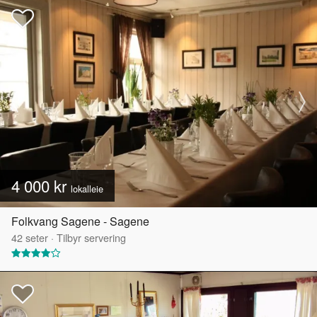
4 000 kr
lokalleie
Folkvang Sagene - Sagene
42
seter
·
Tilbyr servering