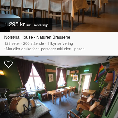
1 295 kr
inkl. servering*
Norrøna House - Naturen Brasserie
128
seter
·
200
stående
·
Tilbyr servering
*Mat eller drikke for 1 personer inkludert i prisen