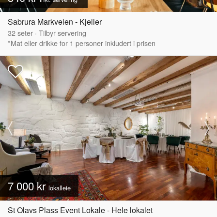
Sabrura Markveien - Kjeller
32
seter
·
Tilbyr servering
*Mat eller drikke for 1 personer inkludert i prisen
7 000 kr
lokalleie
St Olavs Plass Event Lokale - Hele lokalet