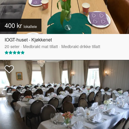
400 kr
lokalleie
IOGT-huset - Kjøkkenet
20
seter
·
Medbrakt mat tillatt
·
Medbrakt drikke tillatt