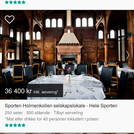
36 400 kr
inkl. servering*
Sporten Holmenkollen selskapslokale - Hele Sporten
250
seter
·
500
stående
·
Tilbyr servering
*Mat eller drikke for 40 personer inkludert i prisen