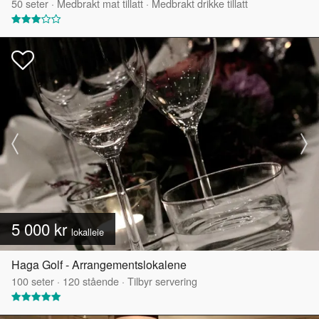
50
seter
·
Medbrakt mat tillatt
·
Medbrakt drikke tillatt
5 000 kr
lokalleie
Haga Golf - Arrangementslokalene
100
seter
·
120
stående
·
Tilbyr servering