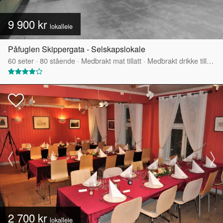
9 900 kr
lokalleie
Påfuglen Skippergata - Selskapslokale
60
seter
·
80
stående
·
Medbrakt mat tillatt
·
Medbrakt drikke tillatt
·
2 700 kr
lokalleie