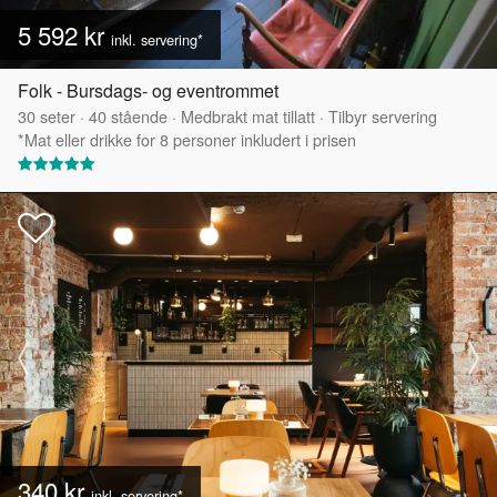
5 592 kr
inkl. servering*
Folk - Bursdags- og eventrommet
30
seter
·
40
stående
·
Medbrakt mat tillatt
·
Tilbyr servering
*Mat eller drikke for 8 personer inkludert i prisen
340 kr
inkl. servering*