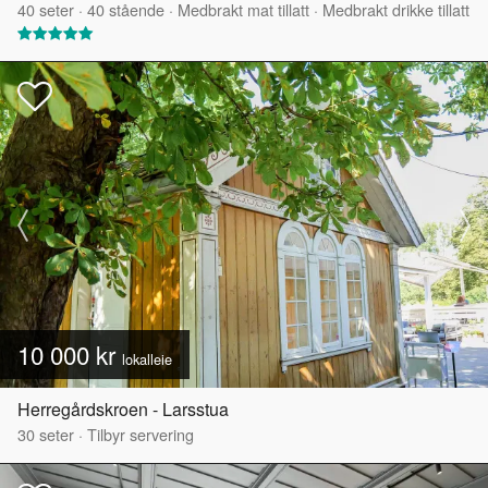
40
seter
·
40
stående
·
Medbrakt mat tillatt
·
Medbrakt drikke tillatt
10 000 kr
lokalleie
Herregårdskroen - Larsstua
30
seter
·
Tilbyr servering