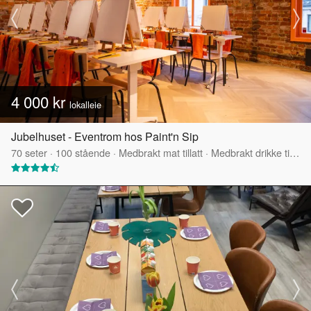
4 000 kr
lokalleie
Jubelhuset - Eventrom hos Paint'n Sip
70
seter
·
100
stående
·
Medbrakt mat tillatt
·
Medbrakt drikke tillatt