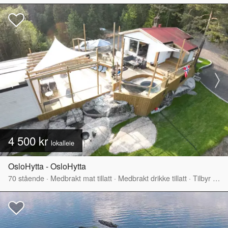
4 500 kr
lokalleie
OsloHytta - OsloHytta
70
stående
·
Medbrakt mat tillatt
·
Medbrakt drikke tillatt
·
Tilbyr servering