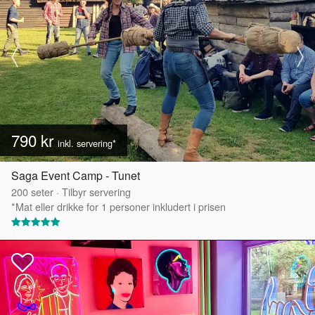
790 kr
inkl. servering*
Saga Event Camp - Tunet
200
seter
·
Tilbyr servering
*Mat eller drikke for 1 personer inkludert i prisen