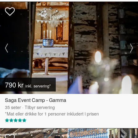
790 kr
inkl. servering*
Saga Event Camp - Gamma
35
seter
·
Tilbyr servering
*Mat eller drikke for 1 personer inkludert i prisen