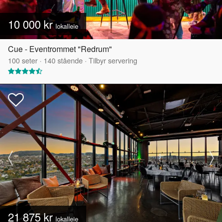
10 000 kr
lokalleie
Cue - Eventrommet "Redrum"
100
seter
·
140
stående
·
Tilbyr servering
21 875 kr
lokalleie