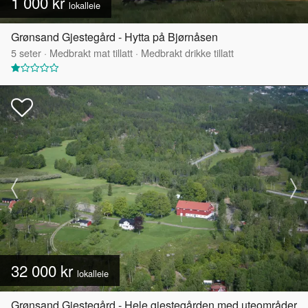
1 000 kr
lokalleie
Grønsand Gjestegård - Hytta på Bjørnåsen
5
seter
·
Medbrakt mat tillatt
·
Medbrakt drikke tillatt
32 000 kr
lokalleie
Grønsand Gjestegård - Hele gjestegården med uteområder