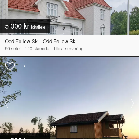
5 000 kr
lokalleie
Odd Fellow Ski - Odd Fellow Ski
90
seter
·
120
stående
·
Tilbyr servering