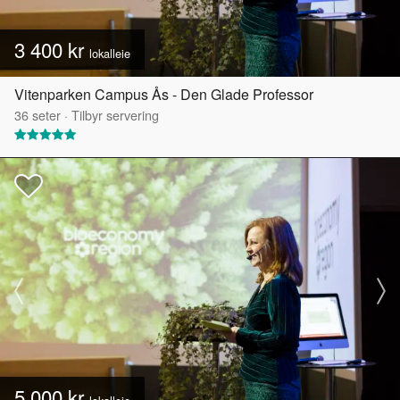
3 400 kr
lokalleie
Vitenparken Campus Ås - Den Glade Professor
36
seter
·
Tilbyr servering
5 000 kr