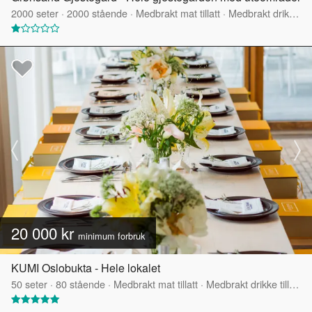
2000
seter
·
2000
stående
·
Medbrakt mat tillatt
·
Medbrakt drikke tillatt
20 000 kr
minimum forbruk
KUMI Oslobukta - Hele lokalet
50
seter
·
80
stående
·
Medbrakt mat tillatt
·
Medbrakt drikke tillatt
·