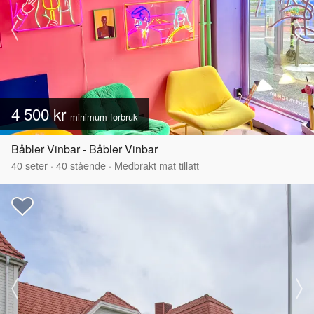
4 500 kr
minimum forbruk
Båbler Vinbar - Båbler Vinbar
40
seter
·
40
stående
·
Medbrakt mat tillatt