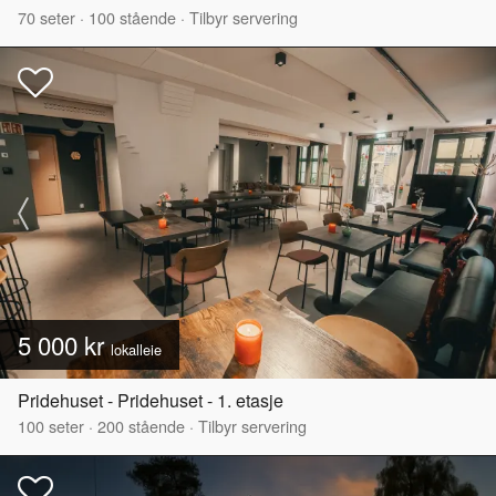
70
seter
·
100
stående
·
Tilbyr servering
5 000 kr
lokalleie
Pridehuset - Pridehuset - 1. etasje
100
seter
·
200
stående
·
Tilbyr servering