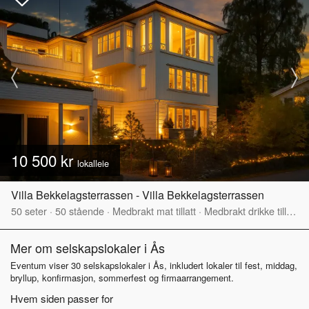
10 500 kr
lokalleie
Villa Bekkelagsterrassen - Villa Bekkelagsterrassen
50
seter
·
50
stående
·
Medbrakt mat tillatt
·
Medbrakt drikke tillatt
·
Mer om selskapslokaler i Ås
Eventum viser 30 selskapslokaler i Ås, inkludert lokaler til fest, middag,
bryllup, konfirmasjon, sommerfest og firmaarrangement.
Hvem siden passer for