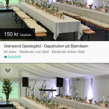
150 kr
lokalleie
Grønsand Gjestegård - Gapahuken på Bjørnåsen
60
seter
·
Medbrakt mat tillatt
·
Medbrakt drikke tillatt