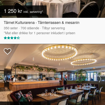
1 250 kr
inkl. servering*
Tårnet Kulturarena - Tårnterrassen & mesanin
350
seter
·
700
stående
·
Tilbyr servering
*Mat eller drikke for 1 personer inkludert i prisen