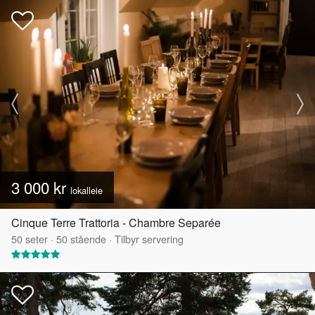
3 000 kr
lokalleie
Cinque Terre Trattoria - Chambre Separée
50
seter
·
50
stående
·
Tilbyr servering