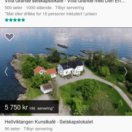
Villa Grande selskapslokale - Villa Grande med Den Engelske Hagen
500
seter
·
1000
stående
·
Tilbyr servering
*Mat eller drikke for 15 personer inkludert i prisen
5 750 kr
inkl. servering*
Hellviktangen Kunstkafé - Selskapslokalet
90
seter
·
Tilbyr servering