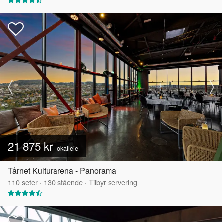
21 875 kr
lokalleie
Tårnet Kulturarena - Panorama
110
seter
·
130
stående
·
Tilbyr servering