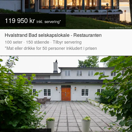
119 950 kr
inkl. servering*
Hvalstrand Bad selskapslokale - Restauranten
100
seter
·
150
stående
·
Tilbyr servering
*Mat eller drikke for 50 personer inkludert i prisen