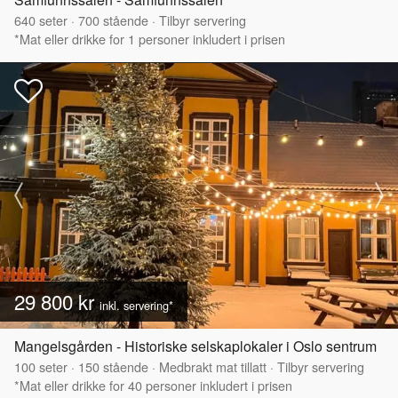
640
seter
·
700
stående
·
Tilbyr servering
*Mat eller drikke for 1 personer inkludert i prisen
29 800 kr
inkl. servering*
Mangelsgården - Historiske selskaplokaler i Oslo sentrum
100
seter
·
150
stående
·
Medbrakt mat tillatt
·
Tilbyr servering
*Mat eller drikke for 40 personer inkludert i prisen