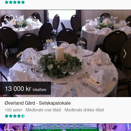
13 000 kr
lokalleie
Øverland Gård - Selskapslokale
100
seter
·
Medbrakt mat tillatt
·
Medbrakt drikke tillatt