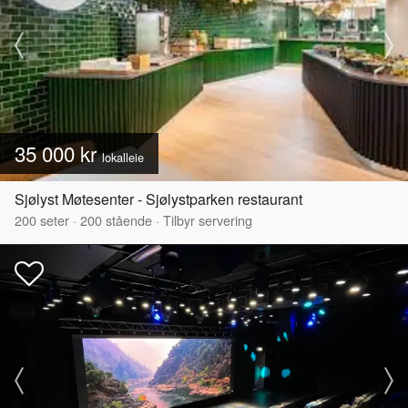
35 000 kr
lokalleie
Sjølyst Møtesenter - Sjølystparken restaurant
200
seter
·
200
stående
·
Tilbyr servering