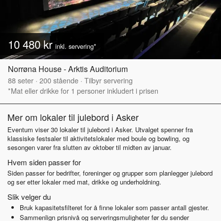
10 480 kr
inkl. servering*
Norrøna House - Arktis Auditorium
88
seter
·
200
stående
·
Tilbyr servering
*Mat eller drikke for 1 personer inkludert i prisen
Mer om lokaler til julebord i Asker
Eventum viser 30 lokaler til julebord i Asker. Utvalget spenner fra
klassiske festsaler til aktivitetslokaler med boule og bowling, og
sesongen varer fra slutten av oktober til midten av januar.
Hvem siden passer for
Siden passer for bedrifter, foreninger og grupper som planlegger julebord
og ser etter lokaler med mat, drikke og underholdning.
Slik velger du
Bruk kapasitetsfilteret for å finne lokaler som passer antall gjester.
Sammenlign prisnivå og serveringsmuligheter før du sender