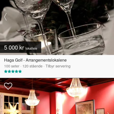
5 000 kr
lokalleie
Haga Golf - Arrangementslokalene
100
seter
·
120
stående
·
Tilbyr servering