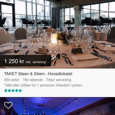
1 250 kr
inkl. servering*
TAKET Steen & Strøm - Hovedlokalet
350
seter
·
780
stående
·
Tilbyr servering
*Mat eller drikke for 1 personer inkludert i prisen