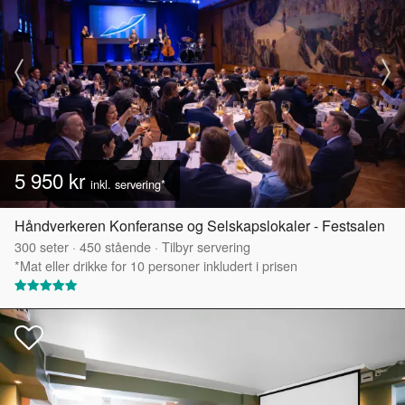
5 950 kr
inkl. servering*
Håndverkeren Konferanse og Selskapslokaler - Festsalen
300
seter
·
450
stående
·
Tilbyr servering
*Mat eller drikke for 10 personer inkludert i prisen