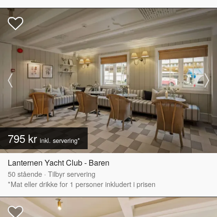
795 kr
inkl. servering*
Lanternen Yacht Club - Baren
50
stående
·
Tilbyr servering
*Mat eller drikke for 1 personer inkludert i prisen