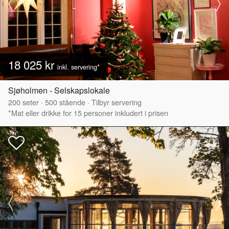
18 025 kr
inkl. servering*
Sjøholmen - Selskapslokale
200
seter
·
500
stående
·
Tilbyr servering
*Mat eller drikke for 15 personer inkludert i prisen