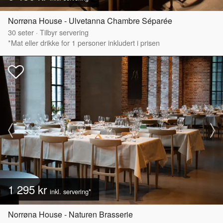
Norrøna House - Ulvetanna Chambre Séparée
30
seter
·
Tilbyr servering
*Mat eller drikke for 1 personer inkludert i prisen
1 295 kr
inkl. servering*
Norrøna House - Naturen Brasserie