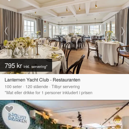
795 kr
inkl. servering*
Lanternen Yacht Club - Restauranten
100
seter
·
120
stående
·
Tilbyr servering
*Mat eller drikke for 1 personer inkludert i prisen