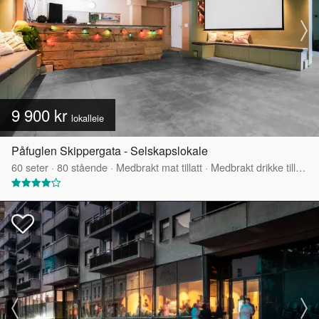
9 900 kr
lokalleie
Påfuglen Skippergata - Selskapslokale
60
seter
·
80
stående
·
Medbrakt mat tillatt
·
Medbrakt drikke tillatt
·