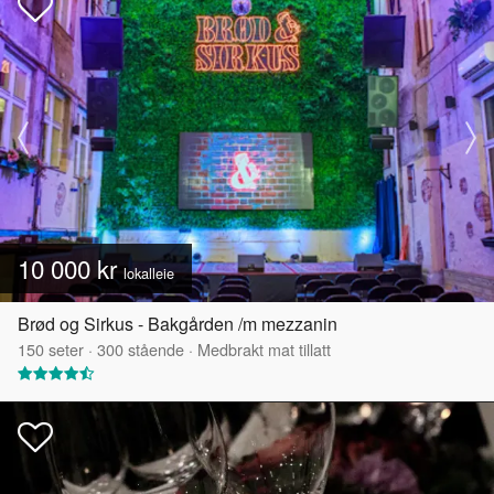
10 000 kr
lokalleie
Brød og Sirkus - Bakgården /m mezzanin
150
seter
·
300
stående
·
Medbrakt mat tillatt