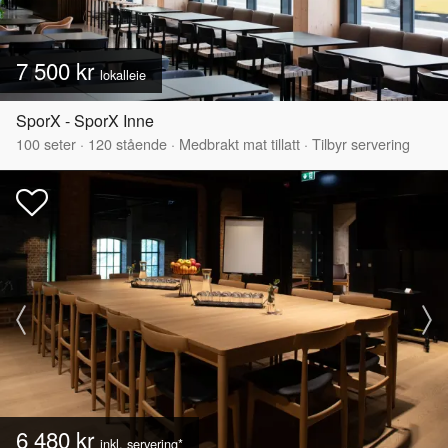
7 500 kr
lokalleie
SporX - SporX Inne
100
seter
·
120
stående
·
Medbrakt mat tillatt
·
Tilbyr servering
6 480 kr
inkl. servering*