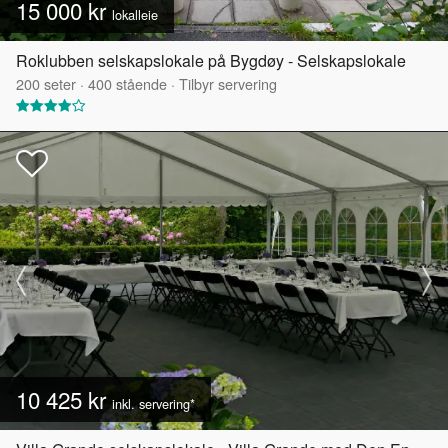
15 000 kr
lokalleie
Roklubben selskapslokale på Bygdøy - Selskapslokale
200
seter
·
400
stående
·
Tilbyr servering
10 425 kr
inkl. servering*