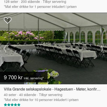
128
seter
·
200
stående
·
Tilbyr servering
*Mat eller drikke for 1 personer inkludert i prisen
9 700 kr
inkl. servering*
Villa Grande selskapslokale - Hagestuen - Møter, konfirmasjoner og mindre selskap
40
seter
·
40
stående
·
Tilbyr servering
*Mat eller drikke for 10 personer inkludert i prisen