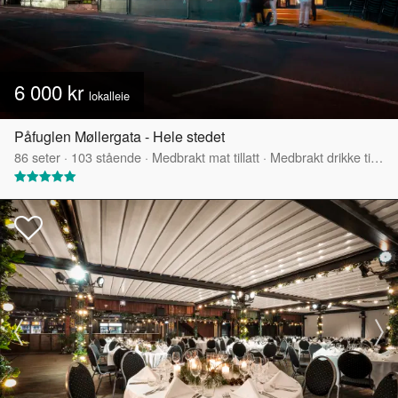
6 000 kr
lokalleie
Påfuglen Møllergata - Hele stedet
86
seter
·
103
stående
·
Medbrakt mat tillatt
·
Medbrakt drikke tillatt