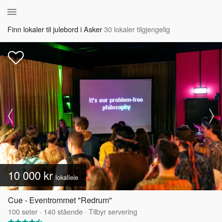
Finn lokaler til julebord i Asker
30 lokaler tilgjengelig
10 000 kr
lokalleie
Cue - Eventrommet "Redrum"
100
seter
·
140
stående
·
Tilbyr servering