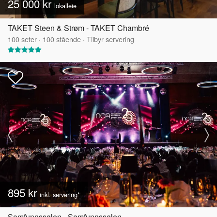
25 000 kr
lokalleie
TAKET Steen & Strøm - TAKET Chambré
100
seter
·
100
stående
·
Tilbyr servering
895 kr
inkl. servering*
Samfunnssalen - Samfunnssalen