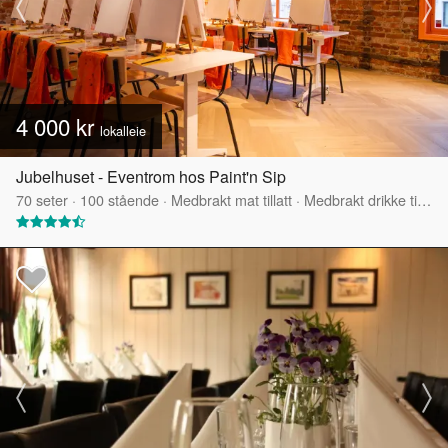
4 000 kr
lokalleie
Jubelhuset - Eventrom hos Paint'n Sip
70
seter
·
100
stående
·
Medbrakt mat tillatt
·
Medbrakt drikke tillatt