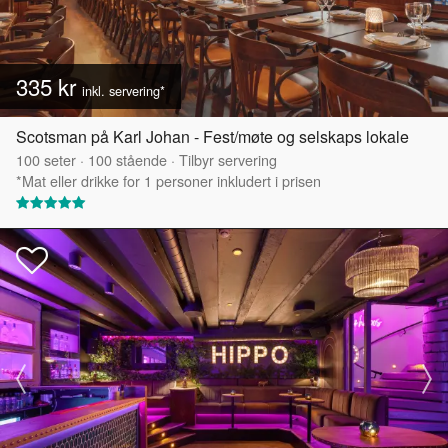
335 kr
inkl. servering*
Scotsman på Karl Johan - Fest/møte og selskaps lokale
100
seter
·
100
stående
·
Tilbyr servering
*Mat eller drikke for 1 personer inkludert i prisen