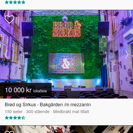
10 000 kr
lokalleie
Brød og Sirkus - Bakgården /m mezzanin
150
seter
·
300
stående
·
Medbrakt mat tillatt