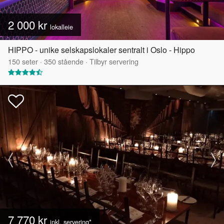
2 000 kr
lokalleie
HIPPO - unike selskapslokaler sentralt i Oslo - Hippo
150
seter
·
350
stående
·
Tilbyr servering
7 770 kr
inkl. servering*