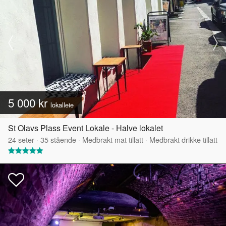
5 000 kr
lokalleie
St Olavs Plass Event Lokale - Halve lokalet
24
seter
·
35
stående
·
Medbrakt mat tillatt
·
Medbrakt drikke tillatt