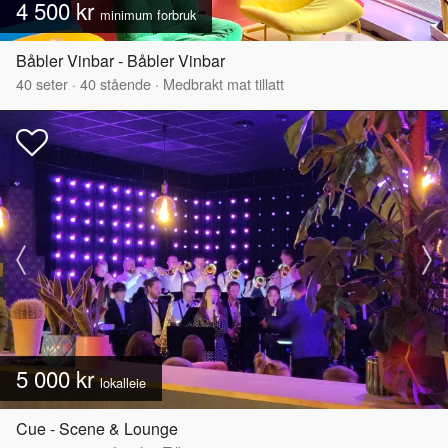
4 500 kr
minimum forbruk
Båbler Vinbar - Båbler Vinbar
40
seter
·
40
stående
·
Medbrakt mat tillatt
5 000 kr
lokalleie
Cue - Scene & Lounge