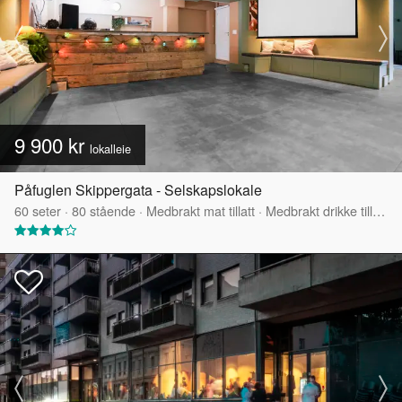
9 900 kr
lokalleie
Påfuglen Skippergata - Selskapslokale
60
seter
·
80
stående
·
Medbrakt mat tillatt
·
Medbrakt drikke tillatt
·