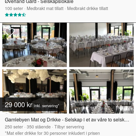
Øverland Gård - Selskapslokale
100
seter
·
Medbrakt mat tillatt
·
Medbrakt drikke tillatt
29 000 kr
inkl. servering*
Gamlebyen Mat og Drikke - Selskap i et av våre to selskapslokaler
250
seter
·
350
stående
·
Tilbyr servering
*Mat eller drikke for 30 personer inkludert i prisen