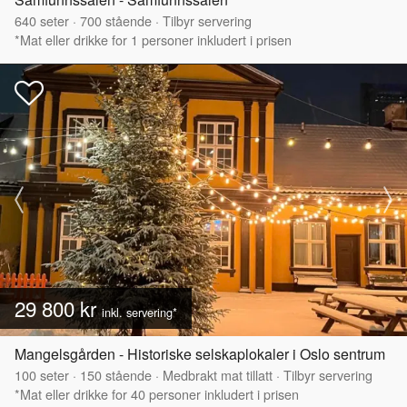
640
seter
·
700
stående
·
Tilbyr servering
*Mat eller drikke for 1 personer inkludert i prisen
29 800 kr
inkl. servering*
Mangelsgården - Historiske selskaplokaler i Oslo sentrum
100
seter
·
150
stående
·
Medbrakt mat tillatt
·
Tilbyr servering
*Mat eller drikke for 40 personer inkludert i prisen