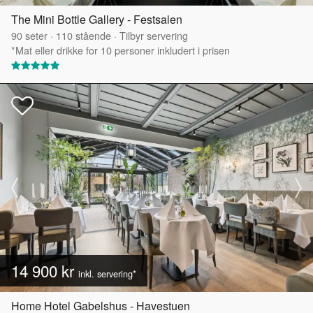
The Mini Bottle Gallery - Festsalen
90
seter
·
110
stående
·
Tilbyr servering
*Mat eller drikke for 10 personer inkludert i prisen
14 900 kr
inkl. servering*
Home Hotel Gabelshus - Havestuen