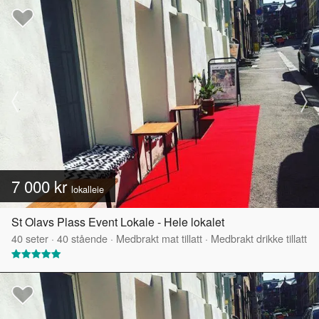
7 000 kr
lokalleie
St Olavs Plass Event Lokale - Hele lokalet
40
seter
·
40
stående
·
Medbrakt mat tillatt
·
Medbrakt drikke tillatt