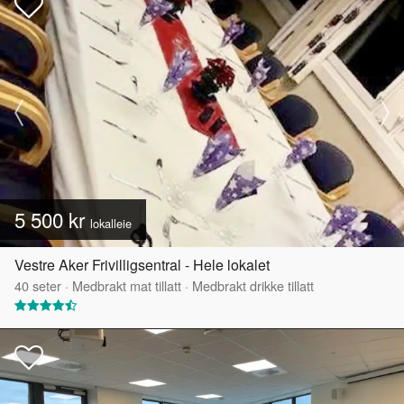
5 500 kr
lokalleie
Vestre Aker Frivilligsentral - Hele lokalet
40
seter
·
Medbrakt mat tillatt
·
Medbrakt drikke tillatt