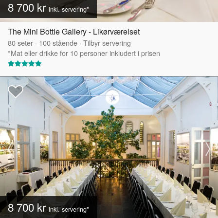
8 700 kr
inkl. servering*
The Mini Bottle Gallery - Likørværelset
80
seter
·
100
stående
·
Tilbyr servering
*Mat eller drikke for 10 personer inkludert i prisen
8 700 kr
inkl. servering*