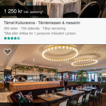
1 250 kr
inkl. servering*
Tårnet Kulturarena - Tårnterrassen & mesanin
350
seter
·
700
stående
·
Tilbyr servering
*Mat eller drikke for 1 personer inkludert i prisen