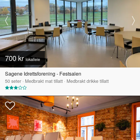
700 kr
lokalleie
Sagene Idrettsforening - Festsalen
50
seter
·
Medbrakt mat tillatt
·
Medbrakt drikke tillatt