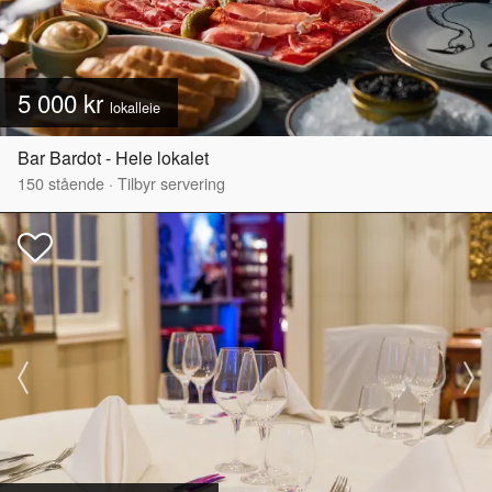
5 000 kr
lokalleie
Bar Bardot - Hele lokalet
150
stående
·
Tilbyr servering