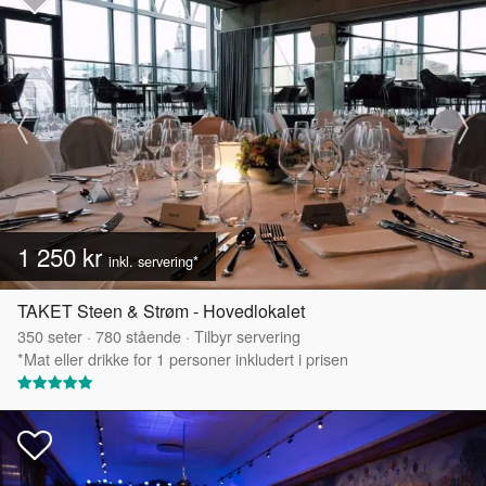
1 250 kr
inkl. servering*
TAKET Steen & Strøm - Hovedlokalet
350
seter
·
780
stående
·
Tilbyr servering
*Mat eller drikke for 1 personer inkludert i prisen