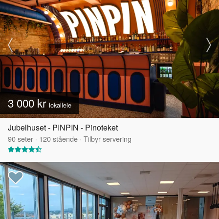
3 000 kr
lokalleie
Jubelhuset - PINPIN - Pinoteket
90
seter
·
120
stående
·
Tilbyr servering