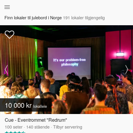
Finn lokaler til julebord i Norge
191 lokaler tilgjengelig
10 000 kr
lokalleie
Cue - Eventrommet "Redrum"
100
seter
·
140
stående
·
Tilbyr servering