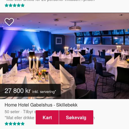
27 800 kr
inkl. servering*
Home Hotel Gabelshus - Skillebekk
50
seter
·
Tilbyr servering
Kart
Søkevalg
*Mat eller drikke for 40 personer inkludert i prisen