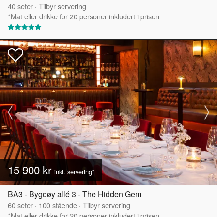
40
seter
·
Tilbyr servering
*Mat eller drikke for 20 personer inkludert i prisen
15 900 kr
inkl. servering*
BA3 - Bygdøy allé 3 - The Hidden Gem
60
seter
·
100
stående
·
Tilbyr servering
*Mat eller drikke for 20 personer inkludert i prisen