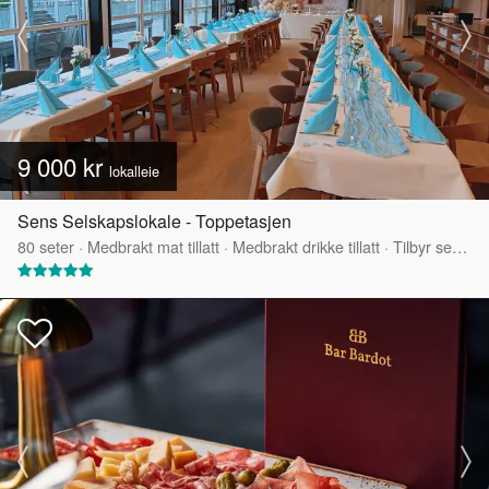
9 000 kr
lokalleie
Sens Selskapslokale - Toppetasjen
80
seter
·
Medbrakt mat tillatt
·
Medbrakt drikke tillatt
·
Tilbyr servering