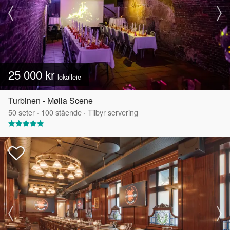
25 000 kr
lokalleie
Turbinen - Mølla Scene
50
seter
·
100
stående
·
Tilbyr servering