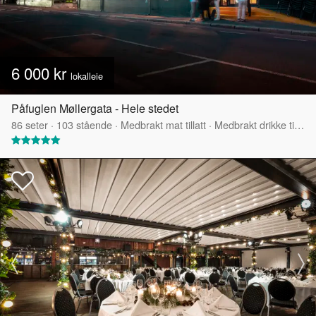
6 000 kr
lokalleie
Påfuglen Møllergata - Hele stedet
86
seter
·
103
stående
·
Medbrakt mat tillatt
·
Medbrakt drikke tillatt