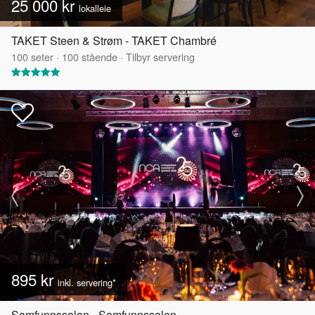
25 000 kr
lokalleie
TAKET Steen & Strøm - TAKET Chambré
100
seter
·
100
stående
·
Tilbyr servering
895 kr
inkl. servering*
Samfunnssalen - Samfunnssalen