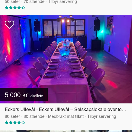
50
seter
·
70
stående
·
Tilbyr servering
5 000 kr
lokalleie
Eckers Ullevål - Eckers Ullevål – Selskapslokale over to etasjer
80
seter
·
80
stående
·
Medbrakt mat tillatt
·
Tilbyr servering