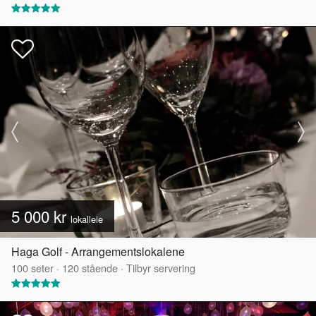
5 000 kr
lokalleie
Haga Golf - Arrangementslokalene
100
seter
·
120
stående
·
Tilbyr servering