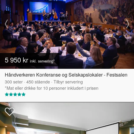
5 950 kr
inkl. servering*
Håndverkeren Konferanse og Selskapslokaler - Festsalen
300
seter
·
450
stående
·
Tilbyr servering
*Mat eller drikke for 10 personer inkludert i prisen