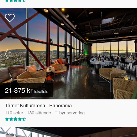
21 875 kr
lokalleie
Tårnet Kulturarena - Panorama
110
seter
·
130
stående
·
Tilbyr servering