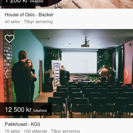
lokalleie
House of Oslo - Backer
40
seter
·
Tilbyr servering
12 500 kr
lokalleie
Pakkhuset - KG3
70
seter
·
100
stående
·
Tilbyr servering