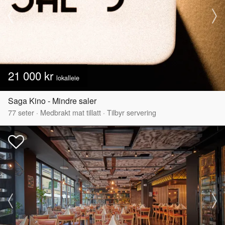
21 000 kr
lokalleie
Saga Kino - Mindre saler
77
seter
·
Medbrakt mat tillatt
·
Tilbyr servering