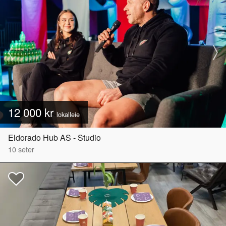
12 000 kr
lokalleie
Eldorado Hub AS - Studio
10
seter