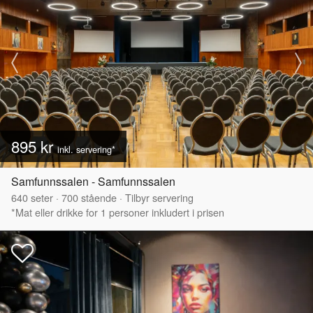
895 kr
inkl. servering*
Samfunnssalen - Samfunnssalen
640
seter
·
700
stående
·
Tilbyr servering
*Mat eller drikke for 1 personer inkludert i prisen