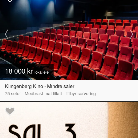
18 000 kr
lokalleie
Klingenberg Kino - Mindre saler
75
seter
·
Medbrakt mat tillatt
·
Tilbyr servering