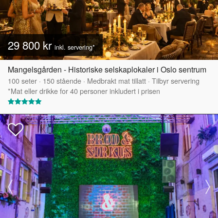
29 800 kr
inkl. servering*
Mangelsgården - Historiske selskaplokaler i Oslo sentrum
100
seter
·
150
stående
·
Medbrakt mat tillatt
·
Tilbyr servering
*Mat eller drikke for 40 personer inkludert i prisen