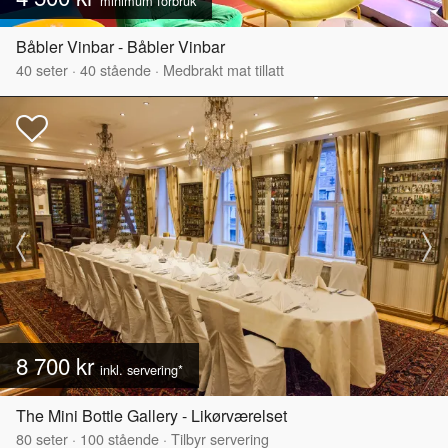
minimum forbruk
Båbler Vinbar - Båbler Vinbar
40
seter
·
40
stående
·
Medbrakt mat tillatt
8 700 kr
inkl. servering*
The Mini Bottle Gallery - Likørværelset
80
seter
·
100
stående
·
Tilbyr servering