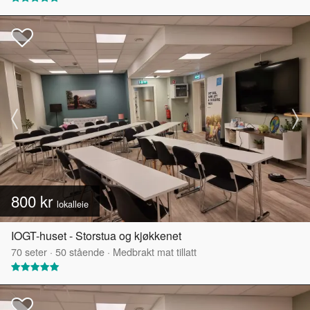
800 kr
lokalleie
IOGT-huset - Storstua og kjøkkenet
70
seter
·
50
stående
·
Medbrakt mat tillatt