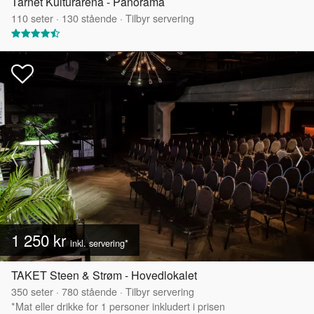
Tårnet Kulturarena - Panorama
110
seter
·
130
stående
·
Tilbyr servering
1 250 kr
inkl. servering*
TAKET Steen & Strøm - Hovedlokalet
350
seter
·
780
stående
·
Tilbyr servering
*Mat eller drikke for 1 personer inkludert i prisen