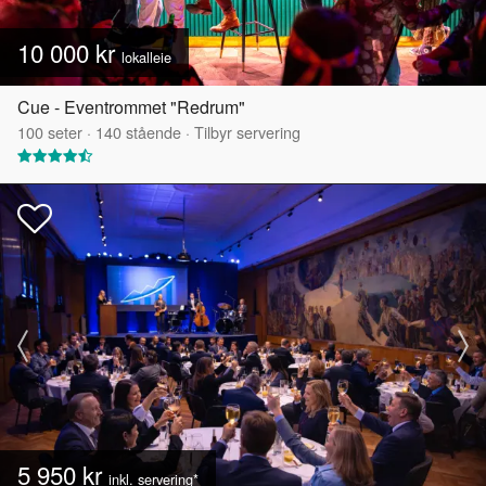
10 000 kr
lokalleie
Cue - Eventrommet "Redrum"
100
seter
·
140
stående
·
Tilbyr servering
5 950 kr
inkl. servering*