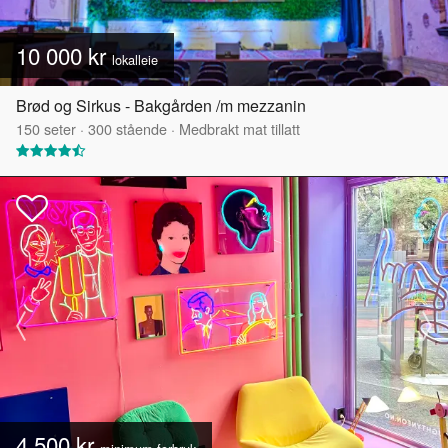
10 000 kr
lokalleie
Brød og Sirkus - Bakgården /m mezzanin
150
seter
·
300
stående
·
Medbrakt mat tillatt
4 500 kr