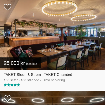
25 000 kr
lokalleie
TAKET Steen & Strøm - TAKET Chambré
100
seter
·
100
stående
·
Tilbyr servering