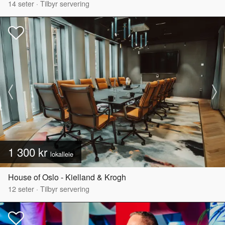
14
seter
·
Tilbyr servering
1 300 kr
lokalleie
House of Oslo - Kielland & Krogh
12
seter
·
Tilbyr servering