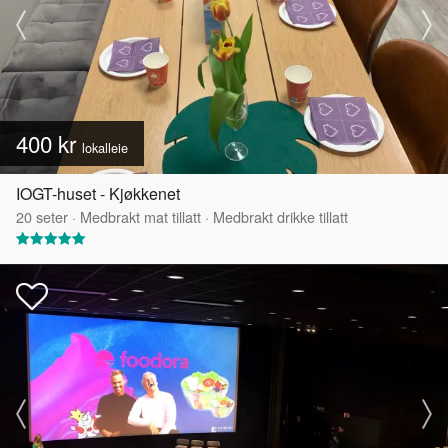
400 kr
lokalleie
IOGT-huset - Kjøkkenet
20
seter
·
Medbrakt mat tillatt
·
Medbrakt drikke tillatt