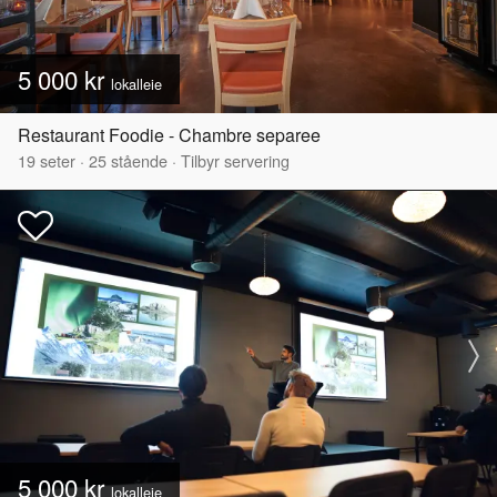
5 000 kr
lokalleie
Restaurant Foodie - Chambre separee
19
seter
·
25
stående
·
Tilbyr servering
5 000 kr
lokalleie