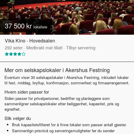
37 500 kr
lokalleie
Vika Kino - Hovedsalen
292
seter
·
Medbrakt mat tillatt
·
Tilbyr servering
Mer om selskapslokaler i Akershus Festning
Eventum viser 30 selskapslokaler i Akershus Festning, inkludert lokaler
til fest, middag, bryllup, konfirmasjon, sommerfest og firmaarrangement.
Hvem siden passer for
Siden passer for privatpersoner, bedrifter og planleggere som
sammenligner selskapslokaler etter beliggenhet, kapasitet, pris og
egnethet.
Slik velger du
Bruk kapasitetsfilteret for å finne lokaler som passer antall gjester.
Sammenlign prisnivå og serveringsmuligheter før du sender