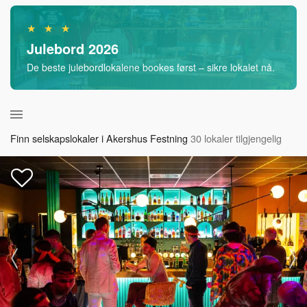
★ ★ ★
Julebord 2026
De beste julebordlokalene bookes først – sikre lokalet nå.
Finn selskapslokaler i Akershus Festning
30 lokaler tilgjengelig