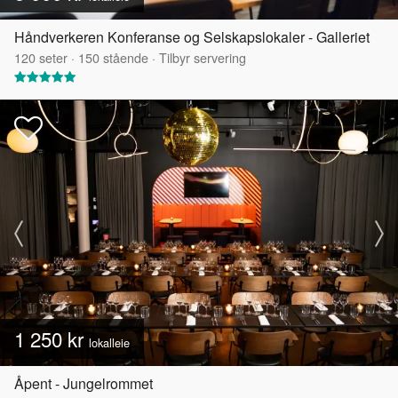
Håndverkeren Konferanse og Selskapslokaler - Galleriet
120
seter
·
150
stående
·
Tilbyr servering
1 250 kr
lokalleie
Åpent - Jungelrommet