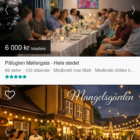
6 000 kr
lokalleie
Påfuglen Møllergata - Hele stedet
86
seter
·
103
stående
·
Medbrakt mat tillatt
·
Medbrakt drikke tillatt