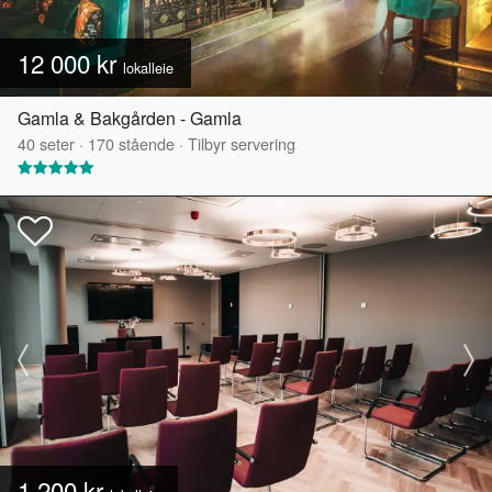
12 000 kr
lokalleie
Gamla & Bakgården - Gamla
40
seter
·
170
stående
·
Tilbyr servering
1 200 kr