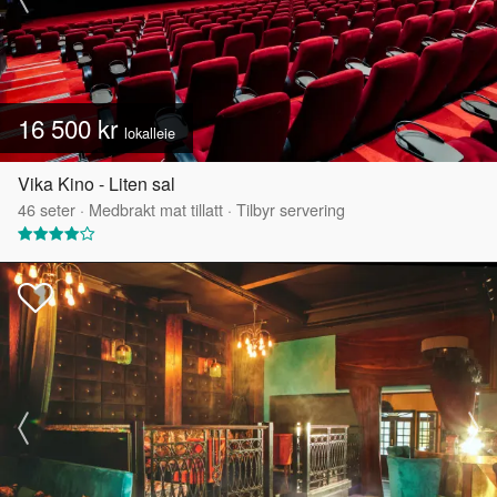
16 500 kr
lokalleie
Vika Kino - Liten sal
46
seter
·
Medbrakt mat tillatt
·
Tilbyr servering