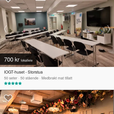
700 kr
lokalleie
IOGT-huset - Storstua
50
seter
·
50
stående
·
Medbrakt mat tillatt