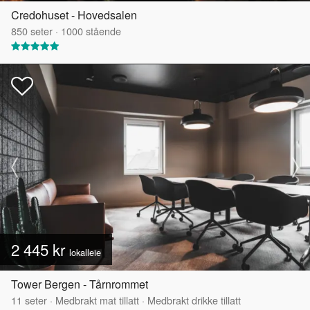
Credohuset - Hovedsalen
850
seter
·
1000
stående
2 445 kr
lokalleie
Tower Bergen - Tårnrommet
11
seter
·
Medbrakt mat tillatt
·
Medbrakt drikke tillatt