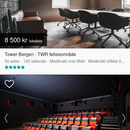
8 500 kr
lokalleie
Tower Bergen - TWR fellesområde
50
seter
·
120
stående
·
Medbrakt mat tillatt
·
Medbrakt drikke tillatt