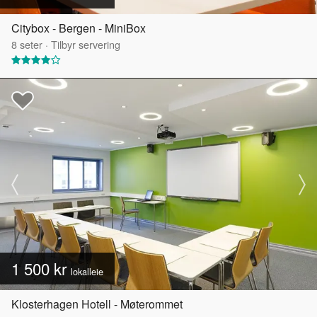
Citybox - Bergen - MiniBox
8
seter
·
Tilbyr servering
1 500 kr
lokalleie
Klosterhagen Hotell - Møterommet