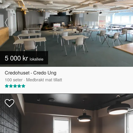
5 000 kr
lokalleie
Credohuset - Credo Ung
100
seter
·
Medbrakt mat tillatt