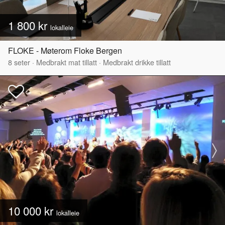
1 800 kr
lokalleie
FLOKE - Møterom Floke Bergen
8
seter
·
Medbrakt mat tillatt
·
Medbrakt drikke tillatt
10 000 kr
lokalleie