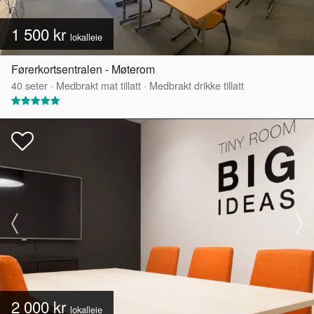
1 500 kr
lokalleie
Førerkortsentralen - Møterom
40
seter
·
Medbrakt mat tillatt
·
Medbrakt drikke tillatt
2 000 kr
lokalleie