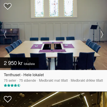
2 950 kr
lokalleie
Tenthuset - Hele lokalet
75
seter
·
75
stående
·
Medbrakt mat tillatt
·
Medbrakt drikke tillatt