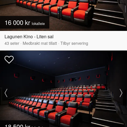
16 000 kr
lokalleie
Lagunen Kino - Liten sal
43
seter
·
Medbrakt mat tillatt
·
Tilbyr servering
18 500 kr