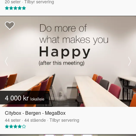
20
seter
·
Tilbyr servering
4 000 kr
lokalleie
Citybox - Bergen - MegaBox
44
seter
·
44
stående
·
Tilbyr servering