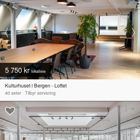
5 750 kr
lokalleie
Kulturhuset i Bergen - Loftet
40
seter
·
Tilbyr servering