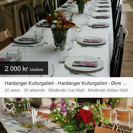
2 000 kr
lokalleie
Hardanger Kulturgalleri - Hardanger Kulturgalleri - Øvre del
20
seter
·
30
stående
·
Medbrakt mat tillatt
·
Medbrakt drikke tillatt