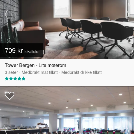
709 kr
lokalleie
Tower Bergen - Lite møterom
3
seter
·
Medbrakt mat tillatt
·
Medbrakt drikke tillatt