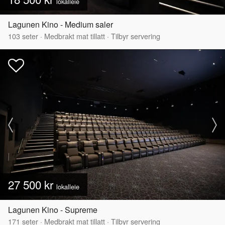
lokalleie
Lagunen Kino - Medium saler
103
seter
·
Medbrakt mat tillatt
·
Tilbyr servering
27 500 kr
lokalleie
Lagunen Kino - Supreme
171
seter
·
Medbrakt mat tillatt
·
Tilbyr servering