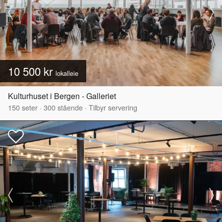
10 500 kr
lokalleie
Kulturhuset i Bergen - Galleriet
150
seter
·
300
stående
·
Tilbyr servering