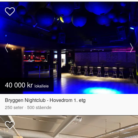
40 000 kr
lokalleie
Bryggen Nightclub - Hovedrom 1. etg
250
seter
·
500
stående