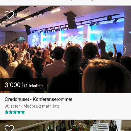
3 000 kr
lokalleie
Credohuset - Konferanserommet
30
seter
·
Medbrakt mat tillatt