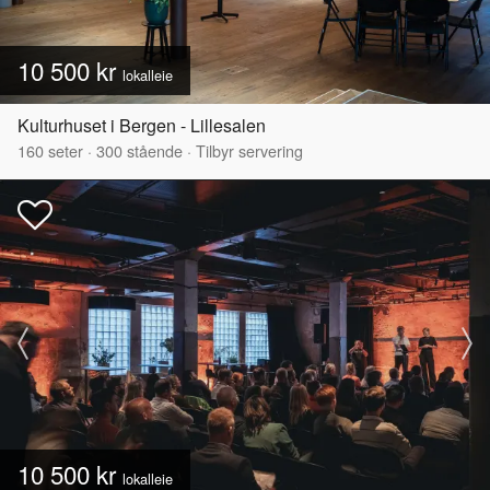
10 500 kr
lokalleie
Kulturhuset i Bergen - Lillesalen
160
seter
·
300
stående
·
Tilbyr servering
10 500 kr
lokalleie