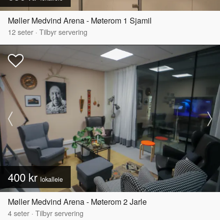
Møller Medvind Arena - Møterom 1 Sjamil
12
seter
·
Tilbyr servering
400 kr
lokalleie
Møller Medvind Arena - Møterom 2 Jarle
4
seter
·
Tilbyr servering