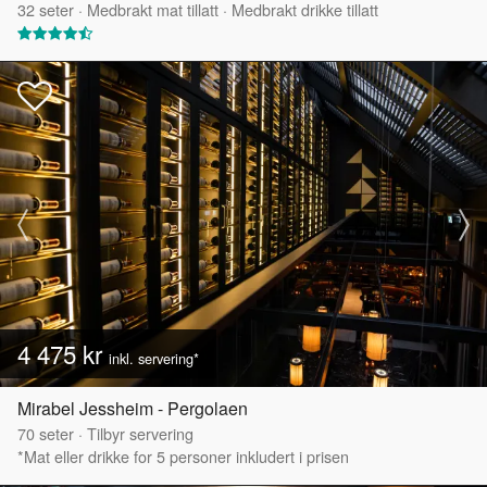
32
seter
·
Medbrakt mat tillatt
·
Medbrakt drikke tillatt
4 475 kr
inkl. servering*
Mirabel Jessheim - Pergolaen
70
seter
·
Tilbyr servering
*Mat eller drikke for 5 personer inkludert i prisen