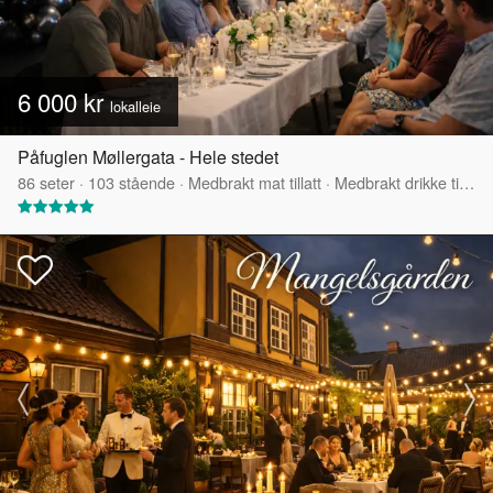
6 000 kr
lokalleie
Påfuglen Møllergata - Hele stedet
86
seter
·
103
stående
·
Medbrakt mat tillatt
·
Medbrakt drikke tillatt