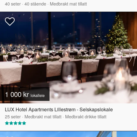
40
seter
·
40
stående
·
Medbrakt mat tillatt
1 000 kr
lokalleie
LUX Hotel Apartments Lillestrøm - Selskapslokale
25
seter
·
Medbrakt mat tillatt
·
Medbrakt drikke tillatt