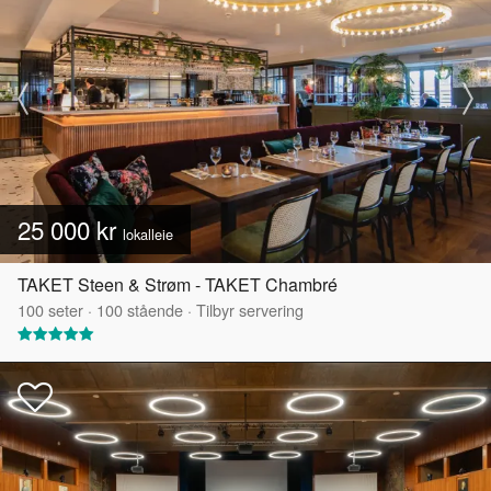
25 000 kr
lokalleie
TAKET Steen & Strøm - TAKET Chambré
100
seter
·
100
stående
·
Tilbyr servering