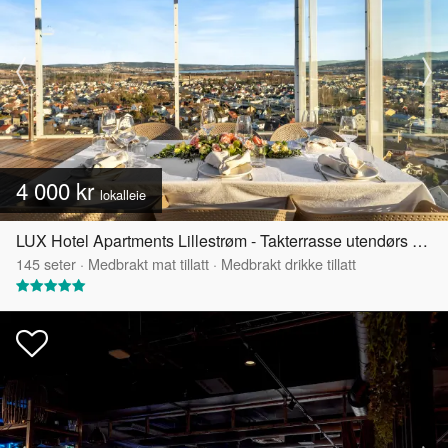
4 000 kr
lokalleie
LUX Hotel Apartments Lillestrøm - Takterrasse utendørs med selskapslokalet
145
seter
·
Medbrakt mat tillatt
·
Medbrakt drikke tillatt