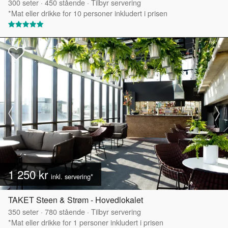
300
seter
·
450
stående
·
Tilbyr servering
*Mat eller drikke for 10 personer inkludert i prisen
1 250 kr
inkl. servering*
TAKET Steen & Strøm - Hovedlokalet
350
seter
·
780
stående
·
Tilbyr servering
*Mat eller drikke for 1 personer inkludert i prisen