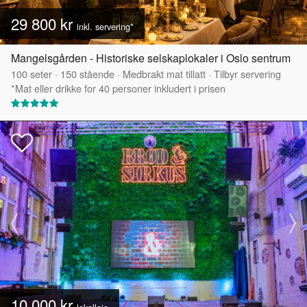
29 800 kr
inkl. servering*
Mangelsgården - Historiske selskaplokaler i Oslo sentrum
100
seter
·
150
stående
·
Medbrakt mat tillatt
·
Tilbyr servering
*Mat eller drikke for 40 personer inkludert i prisen
10 000 kr