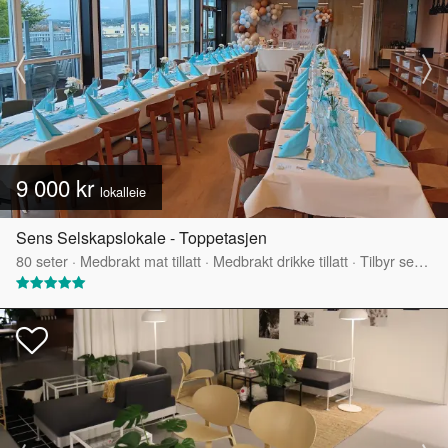
9 000 kr
lokalleie
Sens Selskapslokale - Toppetasjen
80
seter
·
Medbrakt mat tillatt
·
Medbrakt drikke tillatt
·
Tilbyr servering