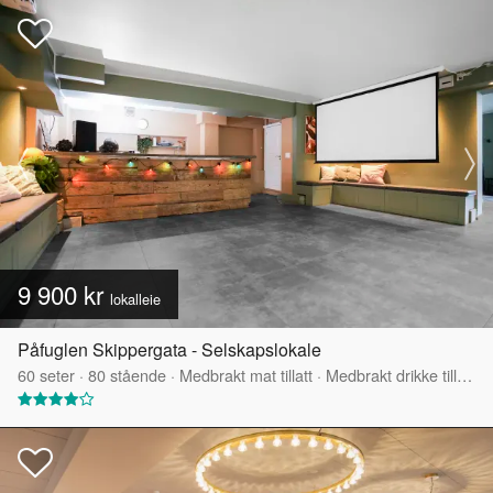
9 900 kr
lokalleie
Påfuglen Skippergata - Selskapslokale
60
seter
·
80
stående
·
Medbrakt mat tillatt
·
Medbrakt drikke tillatt
·