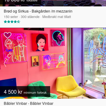
lokalleie
Brød og Sirkus - Bakgården /m mezzanin
150
seter
·
300
stående
·
Medbrakt mat tillatt
4 500 kr
minimum forbruk
Båbler Vinbar - Båbler Vinbar