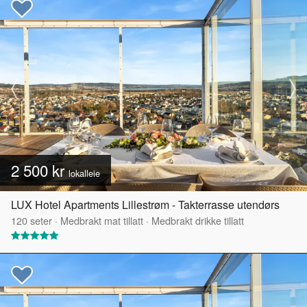
2 500 kr
lokalleie
LUX Hotel Apartments Lillestrøm - Takterrasse utendørs
120
seter
·
Medbrakt mat tillatt
·
Medbrakt drikke tillatt