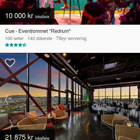
10 000 kr
lokalleie
Cue - Eventrommet "Redrum"
100
seter
·
140
stående
·
Tilbyr servering
21 875 kr
lokalleie