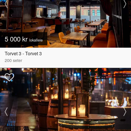
5 000 kr
lokalleie
Torvet 3 - Torvet 3
200
seter