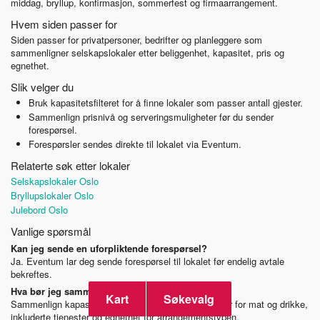
middag, bryllup, konfirmasjon, sommerfest og firmaarrangement.
Hvem siden passer for
Siden passer for privatpersoner, bedrifter og planleggere som
sammenligner selskapslokaler etter beliggenhet, kapasitet, pris og
egnethet.
Slik velger du
Bruk kapasitetsfilteret for å finne lokaler som passer antall gjester.
Sammenlign prisnivå og serveringsmuligheter før du sender
forespørsel.
Forespørsler sendes direkte til lokalet via Eventum.
Relaterte søk etter lokaler
Selskapslokaler Oslo
Bryllupslokaler Oslo
Julebord Oslo
Vanlige spørsmål
Kan jeg sende en uforpliktende forespørsel?
Ja. Eventum lar deg sende forespørsel til lokalet før endelig avtale
bekreftes.
Hva bør jeg sammenligne før jeg velger lokale?
Kart
Søkevalg
Sammenlign kapasitet, beliggenhet, prismodell, regler for mat og drikke,
inkluderte tjenester og egnethet for arrangementstypen.