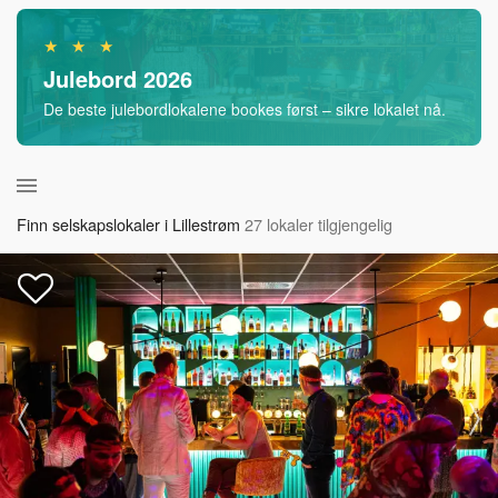
★ ★ ★
Julebord 2026
De beste julebordlokalene bookes først – sikre lokalet nå.
Finn selskapslokaler i Lillestrøm
27 lokaler tilgjengelig