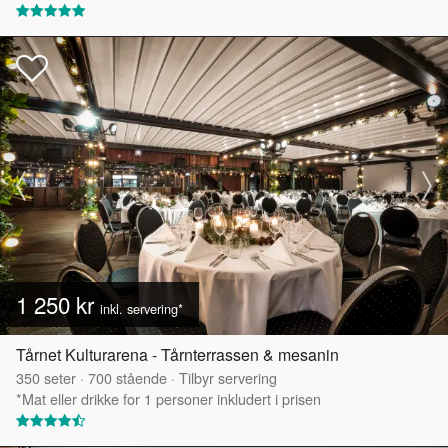
1 250 kr
inkl. servering*
Tårnet Kulturarena - Tårnterrassen & mesanin
350
seter
·
700
stående
·
Tilbyr servering
*Mat eller drikke for 1 personer inkludert i prisen