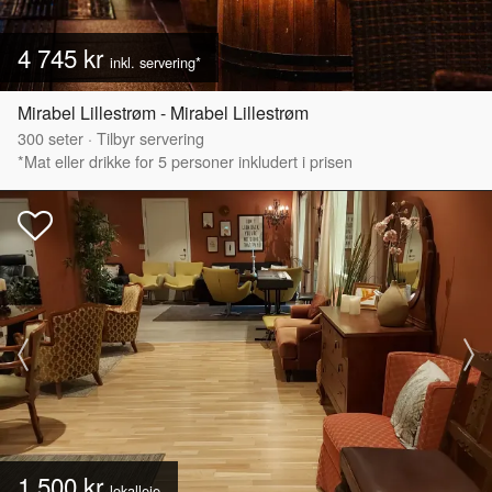
4 745 kr
inkl. servering*
Mirabel Lillestrøm - Mirabel Lillestrøm
300
seter
·
Tilbyr servering
*Mat eller drikke for 5 personer inkludert i prisen
1 500 kr
lokalleie