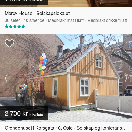
Mercy House - Selskapslokalet
30
seter
·
40
stående
·
Medbrakt mat tillatt
·
Medbrakt drikke tillatt
2 700 kr
lokalleie
Grendehuset i Korsgata 16, Oslo - Selskap og konferanselokale