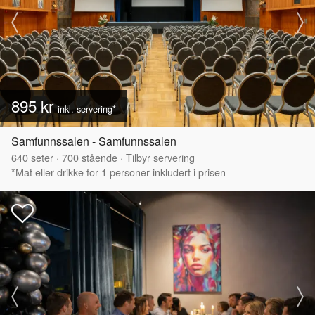
895 kr
inkl. servering*
Samfunnssalen - Samfunnssalen
640
seter
·
700
stående
·
Tilbyr servering
*Mat eller drikke for 1 personer inkludert i prisen