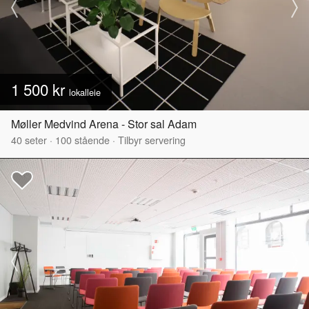
1 500 kr
lokalleie
Møller Medvind Arena - Stor sal Adam
40
seter
·
100
stående
·
Tilbyr servering