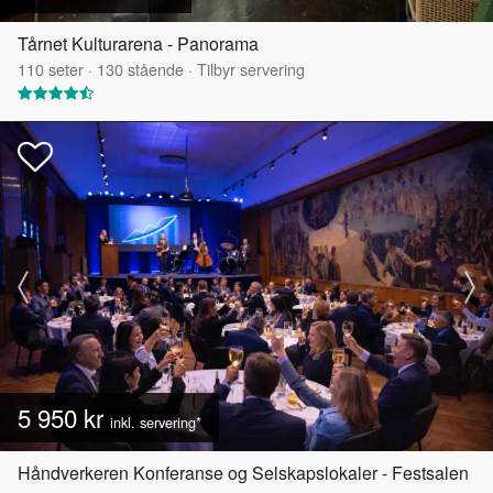
Tårnet Kulturarena - Panorama
110
seter
·
130
stående
·
Tilbyr servering
5 950 kr
inkl. servering*
Håndverkeren Konferanse og Selskapslokaler - Festsalen