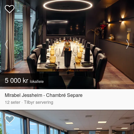
5 000 kr
lokalleie
Mirabel Jessheim - Chambré Separe
12
seter
·
Tilbyr servering