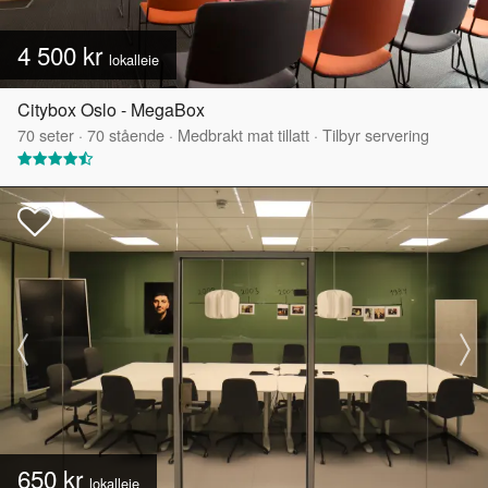
4 500 kr
lokalleie
Citybox Oslo - MegaBox
70
seter
·
70
stående
·
Medbrakt mat tillatt
·
Tilbyr servering
650 kr
lokalleie