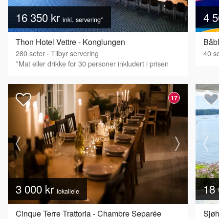
16 350 kr
4 5
inkl. servering*
Thon Hotel Vettre - Konglungen
Båbl
280
seter
·
Tilbyr servering
40
se
*Mat eller drikke for 30 personer inkludert i prisen
17
3 000 kr
18 
lokalleie
Cinque Terre Trattoria - Chambre Separée
Sjøh