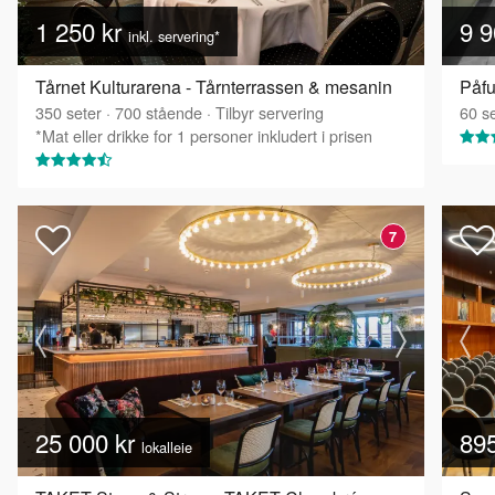
1 250 kr
9 9
inkl. servering*
Tårnet Kulturarena - Tårnterrassen & mesanin
Påfu
350
seter
·
700
stående
·
Tilbyr servering
60
se
*Mat eller drikke for 1 personer inkludert i prisen
7
25 000 kr
89
lokalleie