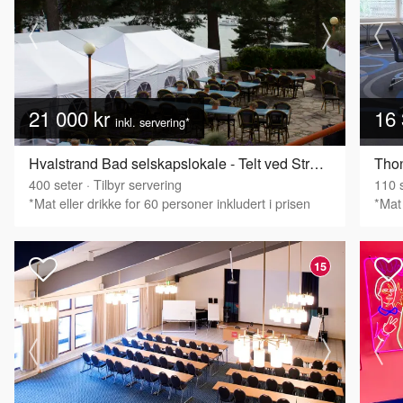
21 000 kr
16 
inkl. servering*
Hvalstrand Bad selskapslokale - Telt ved Strandkanten
Thon
400
seter
·
Tilbyr servering
110
s
*Mat eller drikke for 60 personer inkludert i prisen
*Mat 
15