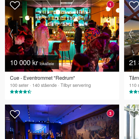
1
10 000 kr
21 
lokalleie
Cue - Eventrommet "Redrum"
Tårn
100
seter
·
140
stående
·
Tilbyr servering
110
s
3