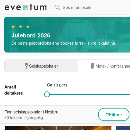
★ ★ ★
Julebord 2026
De beste julebordlokalene bookes først – sikre lokalet nå.
Selskapslokaler
Møte- / konferans
Ca 10 pers.
Antall
deltakere
Finn selskapslokaler i Nesbru
Filtre
30 lokaler tilgjengelig