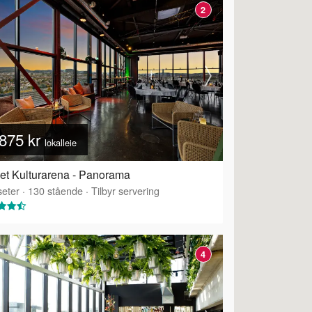
2
875 kr
lokalleie
et Kulturarena - Panorama
eter
·
130
stående
·
Tilbyr servering
4