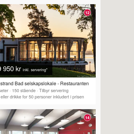
12
9 950 kr
inkl. servering*
strand Bad selskapslokale - Restauranten
eter
·
150
stående
·
Tilbyr servering
eller drikke for 50 personer inkludert i prisen
14