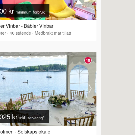
00 kr
minimum forbruk
er Vinbar - Båbler Vinbar
ter
·
40
stående
·
Medbrakt mat tillatt
18
025 kr
inkl. servering*
olmen - Selskapslokale