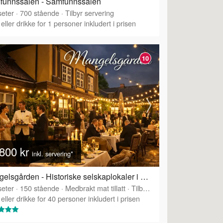
funnssalen - Samfunnssalen
eter
·
700
stående
·
Tilbyr servering
eller drikke for 1 personer inkludert i prisen
10
800 kr
inkl. servering*
Mangelsgården - Historiske selskaplokaler i Oslo sentrum
eter
·
Tilbyr servering
·
150
stående
·
Medbrakt mat tillatt
·
Tilbyr servering
eller drikke for 40 personer inkludert i prisen