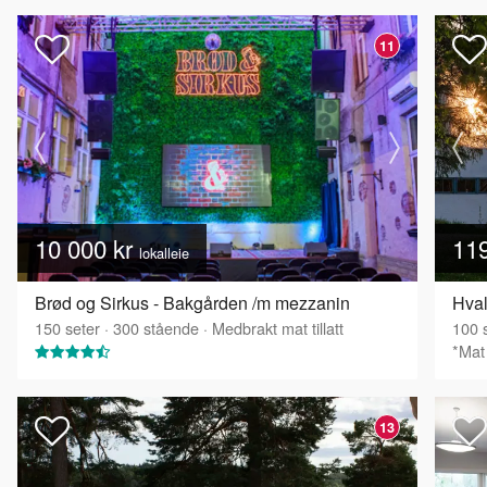
11
10 000 kr
11
lokalleie
Brød og Sirkus - Bakgården /m mezzanin
Hval
150
seter
·
300
stående
·
Medbrakt mat tillatt
100
s
*Mat 
13