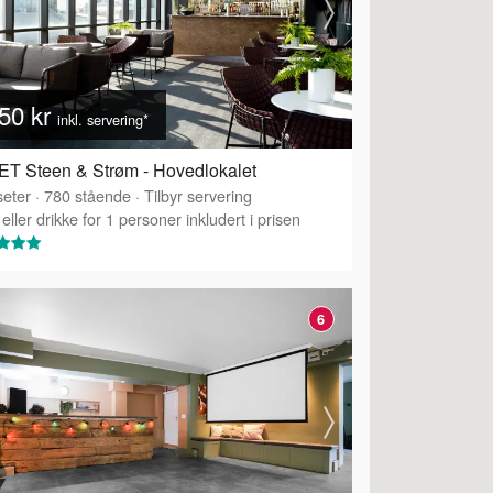
50 kr
inkl. servering*
T Steen & Strøm - Hovedlokalet
eter
·
780
stående
·
Tilbyr servering
eller drikke for 1 personer inkludert i prisen
6