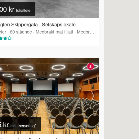
00 kr
lokalleie
glen Skippergata - Selskapslokale
ter
·
80
stående
·
Medbrakt mat tillatt
·
Medbrakt drikke tillatt
·
Tilbyr s
8
5 kr
inkl. servering*