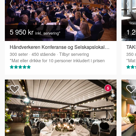
5 950 kr
1 2
inkl. servering*
Håndverkeren Konferanse og Selskapslokaler - Festsalen
TAKE
300
seter
·
450
stående
·
Tilbyr servering
350
s
*Mat eller drikke for 10 personer inkludert i prisen
*Mat 
5