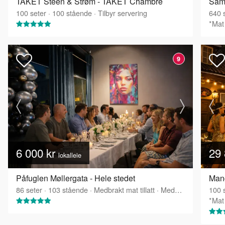
TAKET Steen & Strøm - TAKET Chambré
Sam
100
seter
·
100
stående
·
Tilbyr servering
640
s
*Mat 
9
6 000 kr
29 
lokalleie
Påfuglen Møllergata - Hele stedet
86
seter
·
103
stående
·
Medbrakt mat tillatt
·
Medbrakt drikke tillatt
100
s
*Mat 