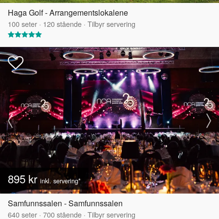
Haga Golf - Arrangementslokalene
100
seter
·
120
stående
·
Tilbyr servering
895 kr
inkl. servering*
Samfunnssalen - Samfunnssalen
640
seter
·
700
stående
·
Tilbyr servering