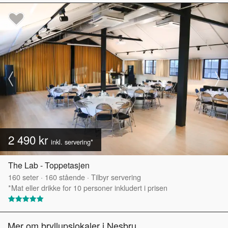
2 490 kr
inkl. servering*
The Lab - Toppetasjen
160
seter
·
160
stående
·
Tilbyr servering
*Mat eller drikke for 10 personer inkludert i prisen
Mer om bryllupslokaler i Nesbru