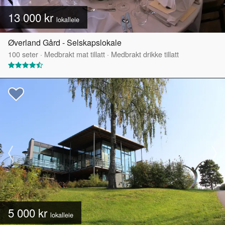
13 000 kr
lokalleie
Øverland Gård - Selskapslokale
100
seter
·
Medbrakt mat tillatt
·
Medbrakt drikke tillatt
5 000 kr
lokalleie