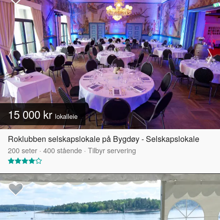
15 000 kr
lokalleie
Roklubben selskapslokale på Bygdøy - Selskapslokale
200
seter
·
400
stående
·
Tilbyr servering