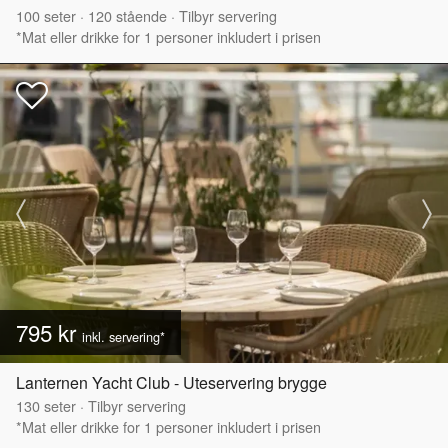
100
seter
·
120
stående
·
Tilbyr servering
*Mat eller drikke for 1 personer inkludert i prisen
795 kr
inkl. servering*
Lanternen Yacht Club - Uteservering brygge
130
seter
·
Tilbyr servering
*Mat eller drikke for 1 personer inkludert i prisen