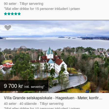
90
seter
·
Tilbyr servering
*Mat eller drikke for 15 personer inkludert i prisen
9 700 kr
inkl. servering*
Villa Grande selskapslokale - Hagestuen - Møter, konfirmasjoner og mindre selskap
40
seter
·
40
stående
·
Tilbyr servering
*Mat eller drikke for 10 personer inkludert i prisen