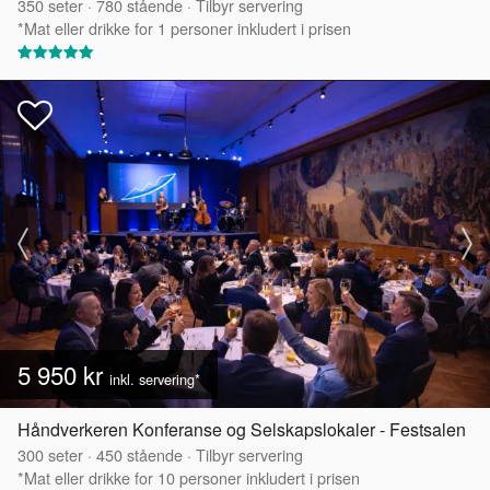
350
seter
·
780
stående
·
Tilbyr servering
*Mat eller drikke for 1 personer inkludert i prisen
5 950 kr
inkl. servering*
Håndverkeren Konferanse og Selskapslokaler - Festsalen
300
seter
·
450
stående
·
Tilbyr servering
*Mat eller drikke for 10 personer inkludert i prisen