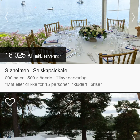
18 025 kr
inkl. servering*
Sjøholmen - Selskapslokale
200
seter
·
500
stående
·
Tilbyr servering
*Mat eller drikke for 15 personer inkludert i prisen