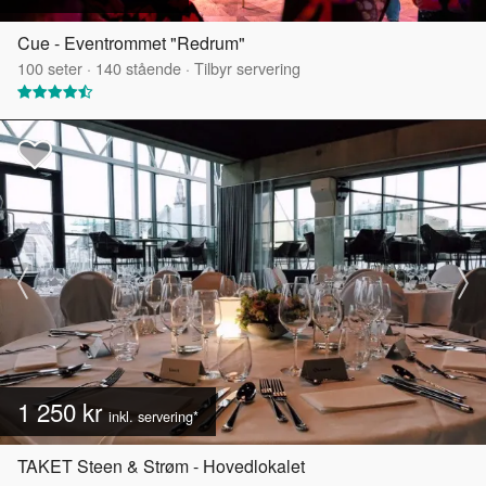
Cue - Eventrommet "Redrum"
100
seter
·
140
stående
·
Tilbyr servering
1 250 kr
inkl. servering*
TAKET Steen & Strøm - Hovedlokalet