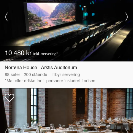
10 480 kr
inkl. servering*
Norrøna House - Arktis Auditorium
88
seter
·
200
stående
·
Tilbyr servering
*Mat eller drikke for 1 personer inkludert i prisen