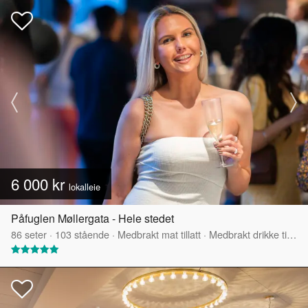
6 000 kr
lokalleie
Påfuglen Møllergata - Hele stedet
86
seter
·
103
stående
·
Medbrakt mat tillatt
·
Medbrakt drikke tillatt