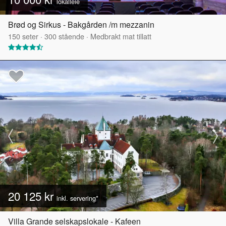
lokalleie
Brød og Sirkus - Bakgården /m mezzanin
150
seter
·
300
stående
·
Medbrakt mat tillatt
20 125 kr
inkl. servering*
Villa Grande selskapslokale - Kafeen