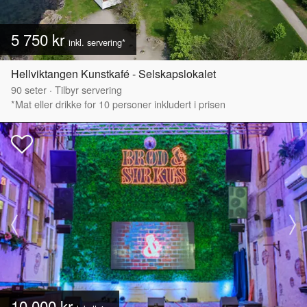
5 750 kr
inkl. servering*
Hellviktangen Kunstkafé - Selskapslokalet
90
seter
·
Tilbyr servering
*Mat eller drikke for 10 personer inkludert i prisen
10 000 kr