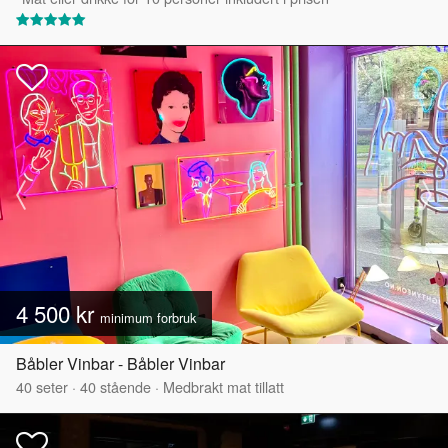
4 500 kr
minimum forbruk
Båbler Vinbar - Båbler Vinbar
40
seter
·
40
stående
·
Medbrakt mat tillatt