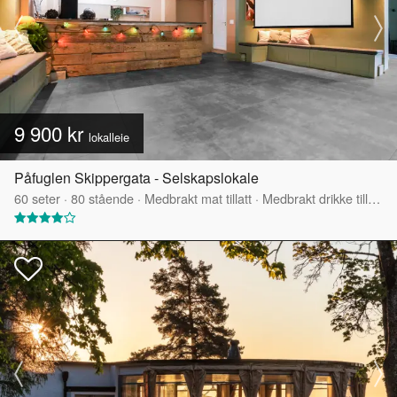
9 900 kr
lokalleie
Påfuglen Skippergata - Selskapslokale
60
seter
·
80
stående
·
Medbrakt mat tillatt
·
Medbrakt drikke tillatt
·