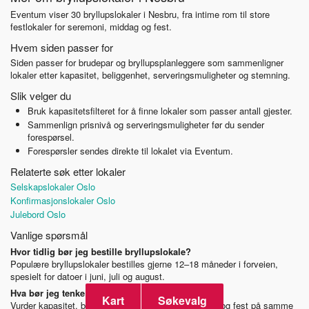
Eventum viser 30 bryllupslokaler i Nesbru, fra intime rom til store
festlokaler for seremoni, middag og fest.
Hvem siden passer for
Siden passer for brudepar og bryllupsplanleggere som sammenligner
lokaler etter kapasitet, beliggenhet, serveringsmuligheter og stemning.
Slik velger du
Bruk kapasitetsfilteret for å finne lokaler som passer antall gjester.
Sammenlign prisnivå og serveringsmuligheter før du sender
forespørsel.
Forespørsler sendes direkte til lokalet via Eventum.
Relaterte søk etter lokaler
Selskapslokaler Oslo
Konfirmasjonslokaler Oslo
Julebord Oslo
Vanlige spørsmål
Hvor tidlig bør jeg bestille bryllupslokale?
Populære bryllupslokaler bestilles gjerne 12–18 måneder i forveien,
spesielt for datoer i juni, juli og august.
Hva bør jeg tenke på ved valg av bryllupslokale?
Kart
Søkevalg
Vurder kapasitet, beliggenhet, mulighet for seremoni og fest på samme