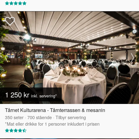
1 250 kr
inkl. servering*
Tårnet Kulturarena - Tårnterrassen & mesanin
350
seter
·
700
stående
·
Tilbyr servering
*Mat eller drikke for 1 personer inkludert i prisen