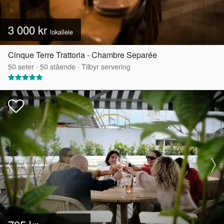
3 000 kr
lokalleie
Cinque Terre Trattoria - Chambre Separée
50
seter
·
50
stående
·
Tilbyr servering