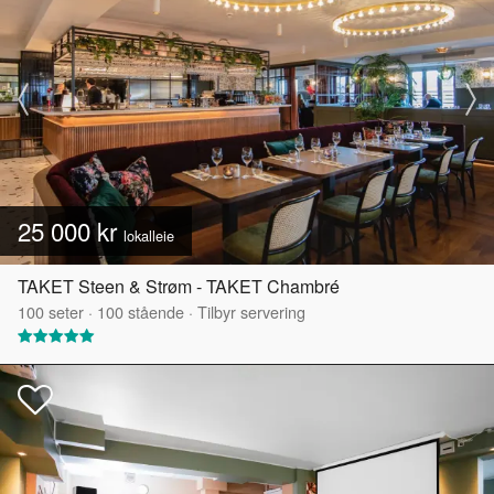
25 000 kr
lokalleie
TAKET Steen & Strøm - TAKET Chambré
100
seter
·
100
stående
·
Tilbyr servering