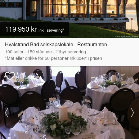
119 950 kr
inkl. servering*
Hvalstrand Bad selskapslokale - Restauranten
100
seter
·
150
stående
·
Tilbyr servering
*Mat eller drikke for 50 personer inkludert i prisen