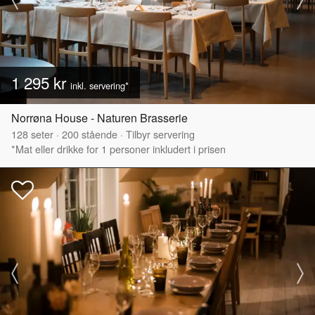
1 295 kr
inkl. servering*
Norrøna House - Naturen Brasserie
128
seter
·
200
stående
·
Tilbyr servering
*Mat eller drikke for 1 personer inkludert i prisen