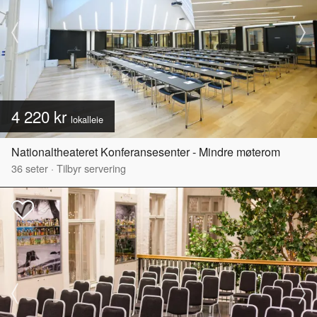
4 220 kr
lokalleie
Nationaltheateret Konferansesenter - Mindre møterom
36
seter
·
Tilbyr servering