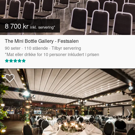
8 700 kr
inkl. servering*
The Mini Bottle Gallery - Festsalen
90
seter
·
110
stående
·
Tilbyr servering
*Mat eller drikke for 10 personer inkludert i prisen