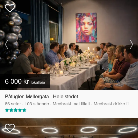
6 000 kr
lokalleie
Påfuglen Møllergata - Hele stedet
86
seter
·
103
stående
·
Medbrakt mat tillatt
·
Medbrakt drikke tillatt