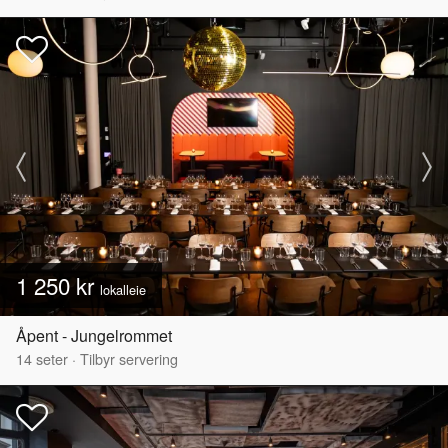
1 250 kr
lokalleie
Åpent - Jungelrommet
14
seter
·
Tilbyr servering