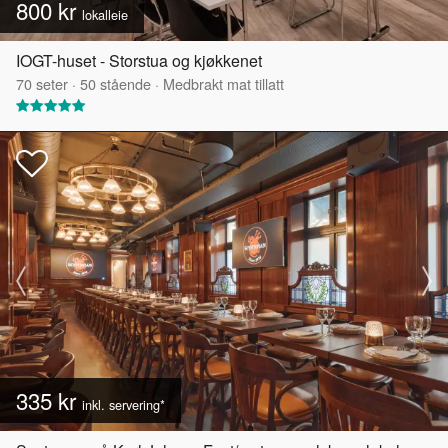
800 kr
lokalleie
IOGT-huset - Storstua og kjøkkenet
70
seter
·
50
stående
·
Medbrakt mat tillatt
335 kr
inkl. servering*