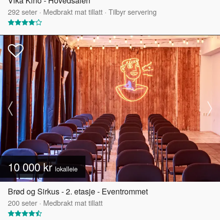
Vika Kino - Hovedsalen
292
seter
·
Medbrakt mat tillatt
·
Tilbyr servering
10 000 kr
lokalleie
Brød og Sirkus - 2. etasje - Eventrommet
200
seter
·
Medbrakt mat tillatt