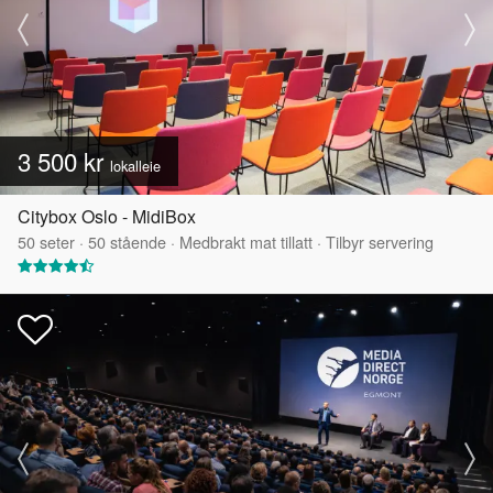
3 500 kr
lokalleie
Citybox Oslo - MidiBox
50
seter
·
50
stående
·
Medbrakt mat tillatt
·
Tilbyr servering