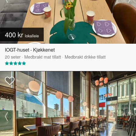
400 kr
lokalleie
IOGT-huset - Kjøkkenet
20
seter
·
Medbrakt mat tillatt
·
Medbrakt drikke tillatt