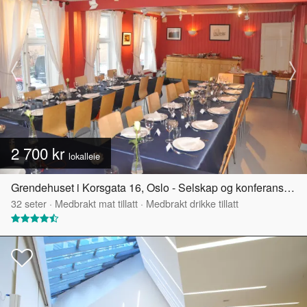
2 700 kr
lokalleie
Grendehuset i Korsgata 16, Oslo - Selskap og konferanselokale
32
seter
·
Medbrakt mat tillatt
·
Medbrakt drikke tillatt