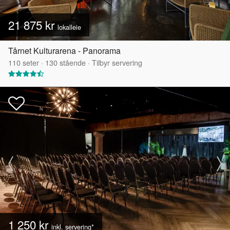
21 875 kr
lokalleie
Tårnet Kulturarena - Panorama
110
seter
·
130
stående
·
Tilbyr servering
1 250 kr
inkl. servering*