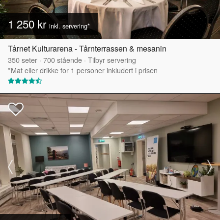
1 250 kr
inkl. servering*
Tårnet Kulturarena - Tårnterrassen & mesanin
350
seter
·
700
stående
·
Tilbyr servering
*Mat eller drikke for 1 personer inkludert i prisen