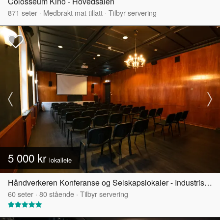
Colosseum Kino - Hovedsalen
871
seter
·
Medbrakt mat tillatt
·
Tilbyr servering
5 000 kr
lokalleie
Håndverkeren Konferanse og Selskapslokaler - Industrisalen
60
seter
·
80
stående
·
Tilbyr servering