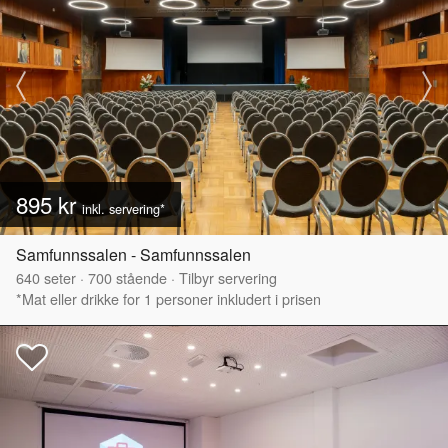
895 kr
inkl. servering*
Samfunnssalen - Samfunnssalen
640
seter
·
700
stående
·
Tilbyr servering
*Mat eller drikke for 1 personer inkludert i prisen