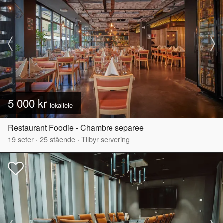
5 000 kr
lokalleie
Restaurant Foodie - Chambre separee
19
seter
·
25
stående
·
Tilbyr servering