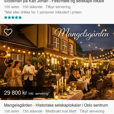
Scotsman på Karl Johan - Fest/møte og selskaps lokale
100
seter
·
100
stående
·
Tilbyr servering
*Mat eller drikke for 1 personer inkludert i prisen
29 800 kr
inkl. servering*
Mangelsgården - Historiske selskaplokaler i Oslo sentrum
100
seter
·
150
stående
·
Medbrakt mat tillatt
·
Tilbyr servering