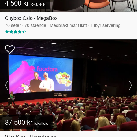
4 500 kr
lokalleie
Citybox Oslo - MegaBox
70
seter
·
70
stående
·
Medbrakt mat tillatt
·
Tilbyr servering
37 500 kr
lokalleie