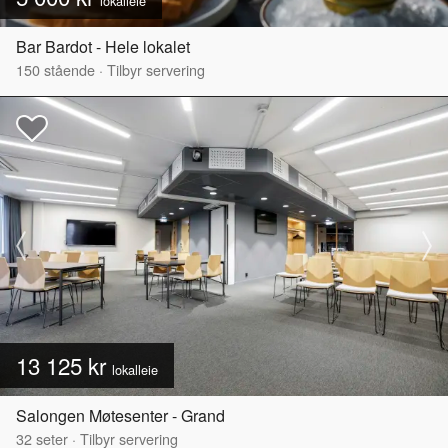
lokalleie
Bar Bardot - Hele lokalet
150
stående
·
Tilbyr servering
13 125 kr
lokalleie
Salongen Møtesenter - Grand
32
seter
·
Tilbyr servering