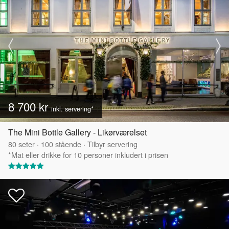
8 700 kr
inkl. servering*
The Mini Bottle Gallery - Likørværelset
80
seter
·
100
stående
·
Tilbyr servering
*Mat eller drikke for 10 personer inkludert i prisen