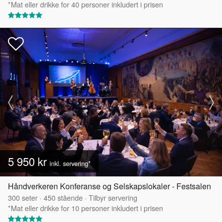
*Mat eller drikke for 40 personer inkludert i prisen
5 950 kr
inkl. servering*
Håndverkeren Konferanse og Selskapslokaler - Festsalen
300
seter
·
450
stående
·
Tilbyr servering
*Mat eller drikke for 10 personer inkludert i prisen