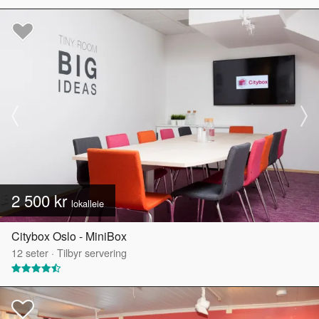
2 500 kr
lokalleie
Citybox Oslo - MiniBox
12
seter
·
Tilbyr servering