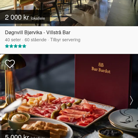
2 000 kr
lokalleie
Døgnvill Bjørvika - Villstrå Bar
40
seter
·
60
stående
·
Tilbyr servering
5 000 kr