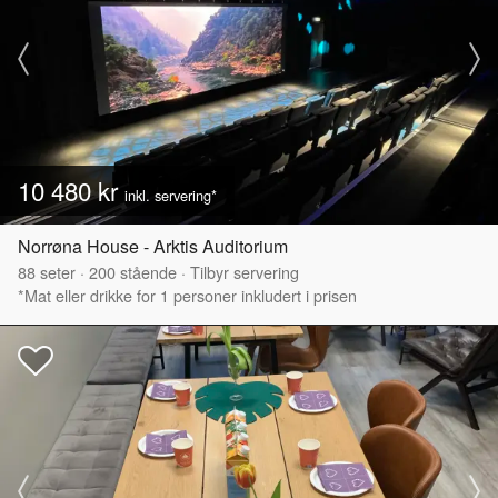
10 480 kr
inkl. servering*
Norrøna House - Arktis Auditorium
88
seter
·
200
stående
·
Tilbyr servering
*Mat eller drikke for 1 personer inkludert i prisen