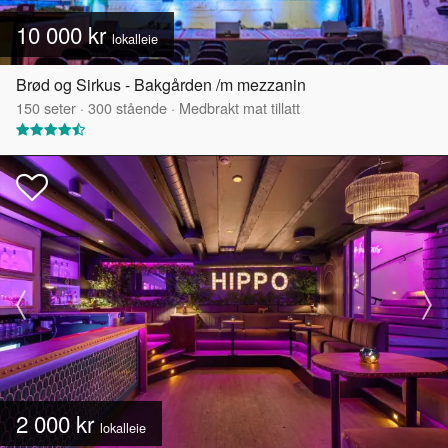
10 000 kr
lokalleie
Brød og Sirkus - Bakgården /m mezzanin
150
seter
·
300
stående
·
Medbrakt mat tillatt
2 000 kr
lokalleie