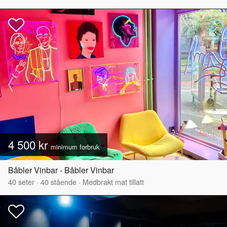
4 500 kr
minimum forbruk
Båbler Vinbar - Båbler Vinbar
40
seter
·
40
stående
·
Medbrakt mat tillatt