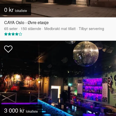
0 kr
lokalleie
CAYA Oslo - Øvre etasje
65
seter
·
150
stående
·
Medbrakt mat tillatt
·
Tilbyr servering
3 000 kr
lokalleie