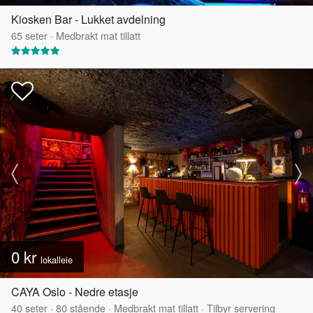
Kiosken Bar - Lukket avdelning
65
seter
·
Medbrakt mat tillatt
0 kr
lokalleie
CAYA Oslo - Nedre etasje
40
seter
·
80
stående
·
Medbrakt mat tillatt
·
Tilbyr servering