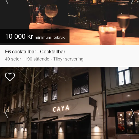
10 000 kr
minimum forbruk
F6 cocktailbar - Cocktailbar
40
seter
·
190
stående
·
Tilbyr servering