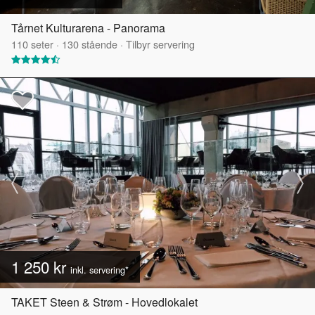
Tårnet Kulturarena - Panorama
110
seter
·
130
stående
·
Tilbyr servering
1 250 kr
inkl. servering*
TAKET Steen & Strøm - Hovedlokalet