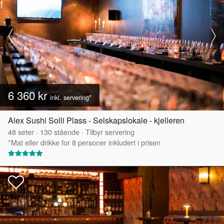
6 360 kr
inkl. servering*
Alex Sushi Solli Plass - Selskapslokale - kjelleren
48
seter
·
130
stående
·
Tilbyr servering
*Mat eller drikke for 8 personer inkludert i prisen