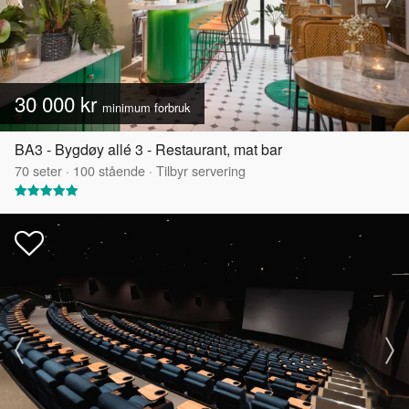
30 000 kr
minimum forbruk
BA3 - Bygdøy allé 3 - Restaurant, mat bar
70
seter
·
100
stående
·
Tilbyr servering