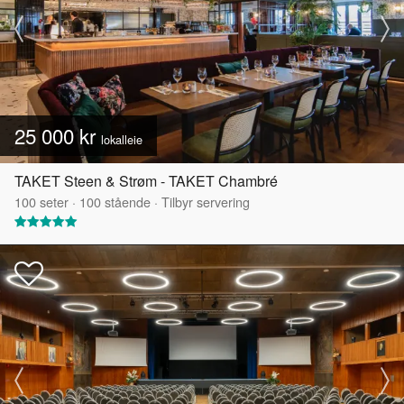
25 000 kr
lokalleie
TAKET Steen & Strøm - TAKET Chambré
100
seter
·
100
stående
·
Tilbyr servering