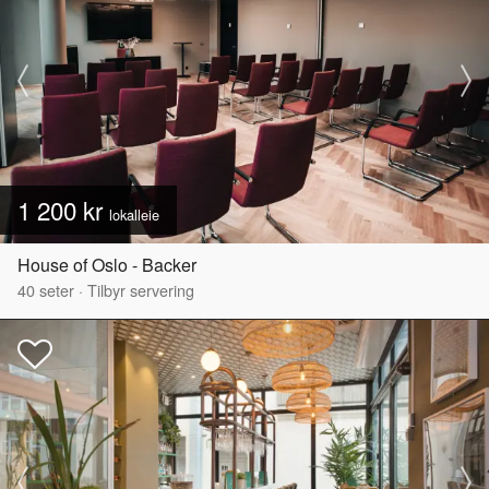
1 200 kr
lokalleie
House of Oslo - Backer
40
seter
·
Tilbyr servering