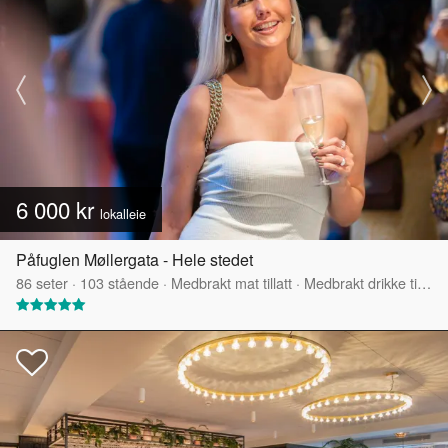
6 000 kr
lokalleie
Påfuglen Møllergata - Hele stedet
86
seter
·
103
stående
·
Medbrakt mat tillatt
·
Medbrakt drikke tillatt