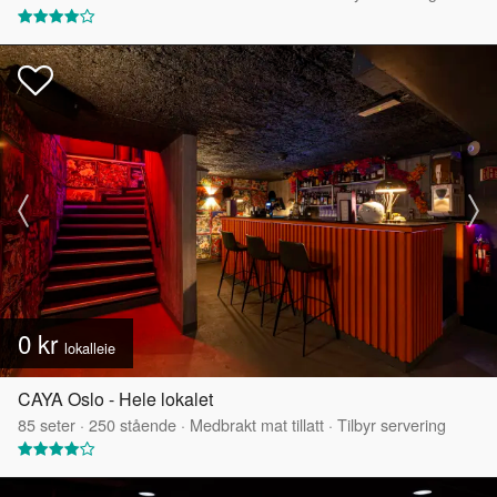
0 kr
lokalleie
CAYA Oslo - Hele lokalet
85
seter
·
250
stående
·
Medbrakt mat tillatt
·
Tilbyr servering