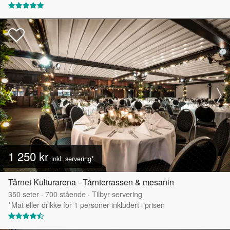
1 250 kr
inkl. servering*
Tårnet Kulturarena - Tårnterrassen & mesanin
350
seter
·
700
stående
·
Tilbyr servering
*Mat eller drikke for 1 personer inkludert i prisen