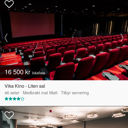
16 500 kr
lokalleie
Vika Kino - Liten sal
46
seter
·
Medbrakt mat tillatt
·
Tilbyr servering