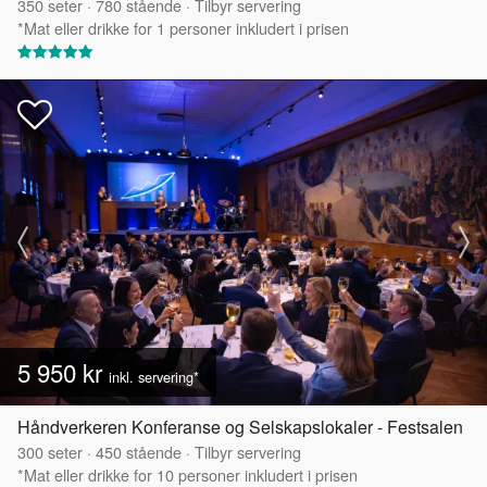
350
seter
·
780
stående
·
Tilbyr servering
*Mat eller drikke for 1 personer inkludert i prisen
5 950 kr
inkl. servering*
Håndverkeren Konferanse og Selskapslokaler - Festsalen
300
seter
·
450
stående
·
Tilbyr servering
*Mat eller drikke for 10 personer inkludert i prisen