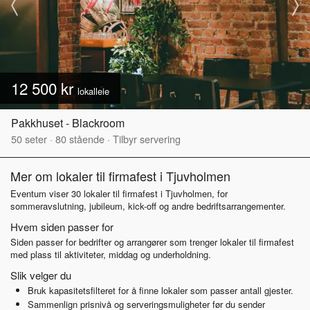
12 500 kr
lokalleie
Pakkhuset - Blackroom
50
seter
·
80
stående
·
Tilbyr servering
Mer om lokaler til firmafest i Tjuvholmen
Eventum viser 30 lokaler til firmafest i Tjuvholmen, for
sommeravslutning, jubileum, kick-off og andre bedriftsarrangementer.
Hvem siden passer for
Siden passer for bedrifter og arrangører som trenger lokaler til firmafest
med plass til aktiviteter, middag og underholdning.
Slik velger du
Bruk kapasitetsfilteret for å finne lokaler som passer antall gjester.
Sammenlign prisnivå og serveringsmuligheter før du sender