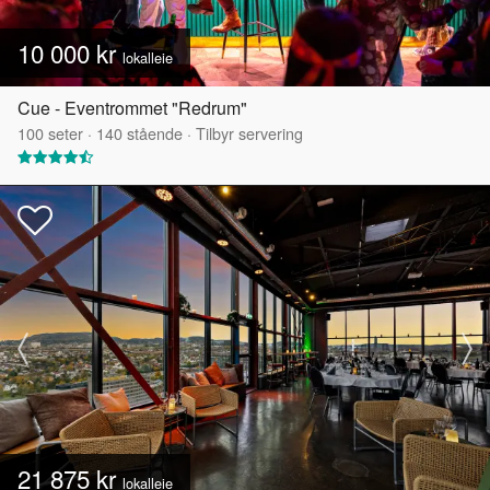
10 000 kr
lokalleie
Cue - Eventrommet "Redrum"
100
seter
·
140
stående
·
Tilbyr servering
21 875 kr
lokalleie