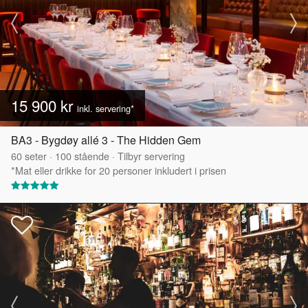
15 900 kr
inkl. servering*
BA3 - Bygdøy allé 3 - The Hidden Gem
60
seter
·
100
stående
·
Tilbyr servering
*Mat eller drikke for 20 personer inkludert i prisen