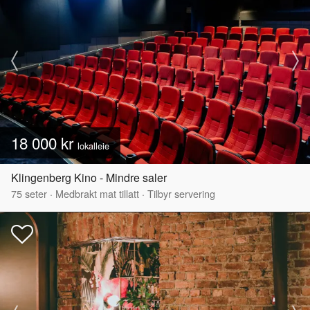
18 000 kr
lokalleie
Klingenberg Kino - Mindre saler
75
seter
·
Medbrakt mat tillatt
·
Tilbyr servering