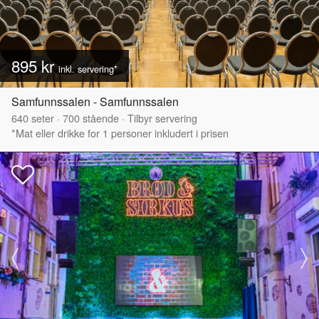
895 kr
inkl. servering*
Samfunnssalen - Samfunnssalen
640
seter
·
700
stående
·
Tilbyr servering
*Mat eller drikke for 1 personer inkludert i prisen