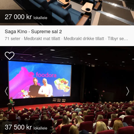
27 000 kr
lokalleie
Saga Kino - Supreme sal 2
71
seter
·
Medbrakt mat tillatt
·
Medbrakt drikke tillatt
·
Tilbyr servering
37 500 kr
lokalleie