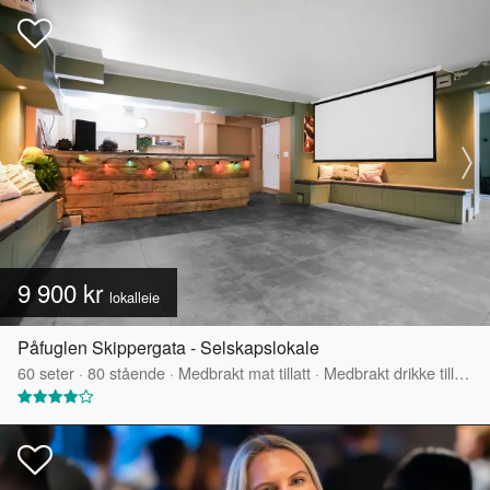
9 900 kr
lokalleie
Påfuglen Skippergata - Selskapslokale
60
seter
·
80
stående
·
Medbrakt mat tillatt
·
Medbrakt drikke tillatt
·