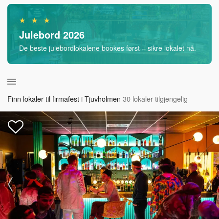
★ ★ ★
Julebord 2026
De beste julebordlokalene bookes først – sikre lokalet nå.
Finn lokaler til firmafest i Tjuvholmen
30 lokaler tilgjengelig