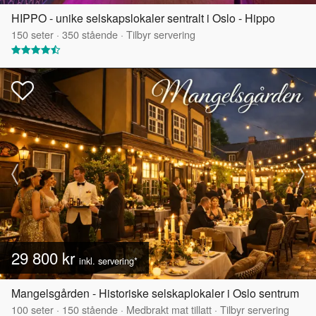
HIPPO - unike selskapslokaler sentralt i Oslo - Hippo
150
seter
·
350
stående
·
Tilbyr servering
29 800 kr
inkl. servering*
Mangelsgården - Historiske selskaplokaler i Oslo sentrum
100
seter
·
150
stående
·
Medbrakt mat tillatt
·
Tilbyr servering