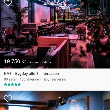
19 750 kr
minimum forbruk
BA3 - Bygdøy allé 3 - Terrassen
60
seter
·
100
stående
·
Tilbyr servering