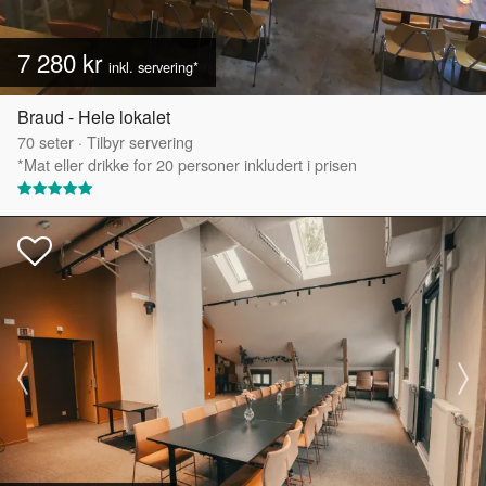
7 280 kr
inkl. servering*
Braud - Hele lokalet
70
seter
·
Tilbyr servering
*Mat eller drikke for 20 personer inkludert i prisen