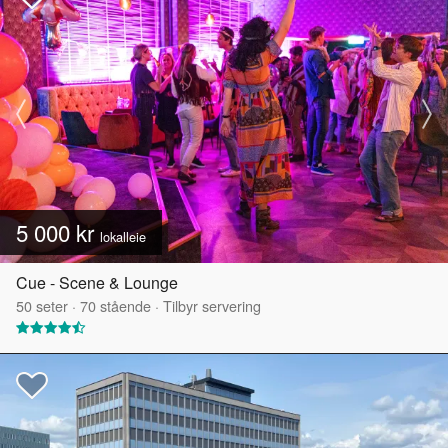
5 000 kr
lokalleie
Cue - Scene & Lounge
50
seter
·
70
stående
·
Tilbyr servering