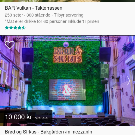
BAR Vulkan - Takterrassen
250
seter
·
300
stående
·
Tilbyr servering
*Mat eller drikke for 60 personer inkludert i prisen
10 000 kr
lokalleie
Brød og Sirkus - Bakgården /m mezzanin