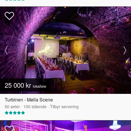
25 000 kr
lokalleie
Turbinen - Mølla Scene
50
seter
·
100
stående
·
Tilbyr servering