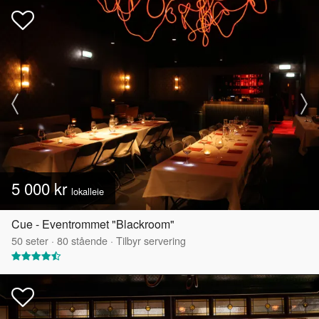
5 000 kr
lokalleie
Cue - Eventrommet "Blackroom"
50
seter
·
80
stående
·
Tilbyr servering