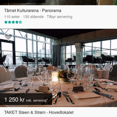
Tårnet Kulturarena - Panorama
110
seter
·
130
stående
·
Tilbyr servering
1 250 kr
inkl. servering*
TAKET Steen & Strøm - Hovedlokalet