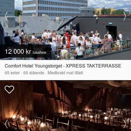
12 000 kr
lokalleie
Comfort Hotel Youngstorget - XPRESS TAKTERRASSE
65
seter
·
65
stående
·
Medbrakt mat tillatt