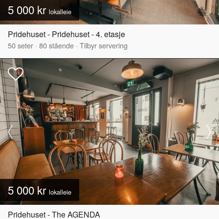
5 000 kr
lokalleie
Pridehuset - Pridehuset - 4. etasje
50
seter
·
80
stående
·
Tilbyr servering
5 000 kr
lokalleie
Pridehuset - The AGENDA