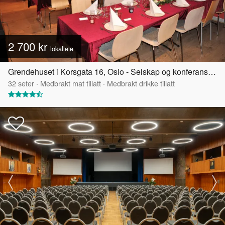
2 700 kr
lokalleie
Grendehuset i Korsgata 16, Oslo - Selskap og konferanselokale
32
seter
·
Medbrakt mat tillatt
·
Medbrakt drikke tillatt