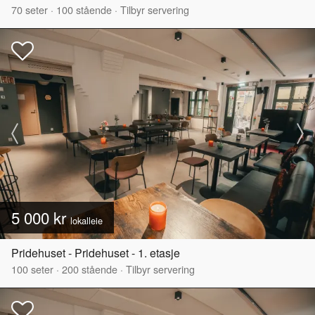
70
seter
·
100
stående
·
Tilbyr servering
5 000 kr
lokalleie
Pridehuset - Pridehuset - 1. etasje
100
seter
·
200
stående
·
Tilbyr servering