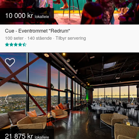
10 000 kr
lokalleie
Cue - Eventrommet "Redrum"
100
seter
·
140
stående
·
Tilbyr servering
21 875 kr
lokalleie