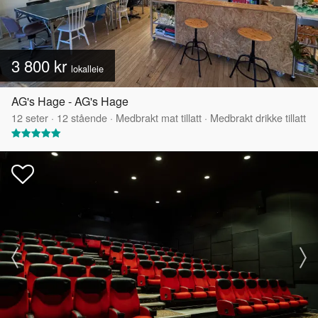
3 800 kr
lokalleie
AG's Hage - AG's Hage
12
seter
·
12
stående
·
Medbrakt mat tillatt
·
Medbrakt drikke tillatt