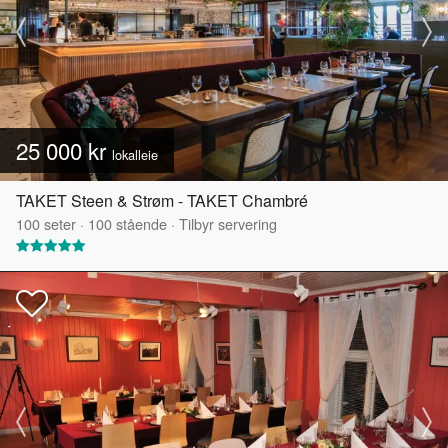
25 000 kr
lokalleie
TAKET Steen & Strøm - TAKET Chambré
100
seter
·
100
stående
·
Tilbyr servering