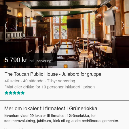
5 790 kr
inkl. servering*
The Toucan Public House - Julebord for gruppe
40
seter
·
40
stående
·
Tilbyr servering
*Mat eller drikke for 10 personer inkludert i prisen
Mer om lokaler til firmafest i Grünerløkka
Eventum viser 29 lokaler til firmafest i Grünerløkka, for
sommeravslutning, jubileum, kick-off og andre bedriftsarrangementer.