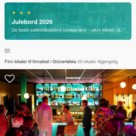
★ ★ ★
Julebord 2026
De beste julebordlokalene bookes først – sikre lokalet nå.
Finn lokaler til firmafest i Grünerløkka
29 lokaler tilgjengelig