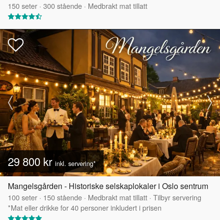
150
seter
·
300
stående
·
Medbrakt mat tillatt
29 800 kr
inkl. servering*
Mangelsgården - Historiske selskaplokaler i Oslo sentrum
100
seter
·
150
stående
·
Medbrakt mat tillatt
·
Tilbyr servering
*Mat eller drikke for 40 personer inkludert i prisen