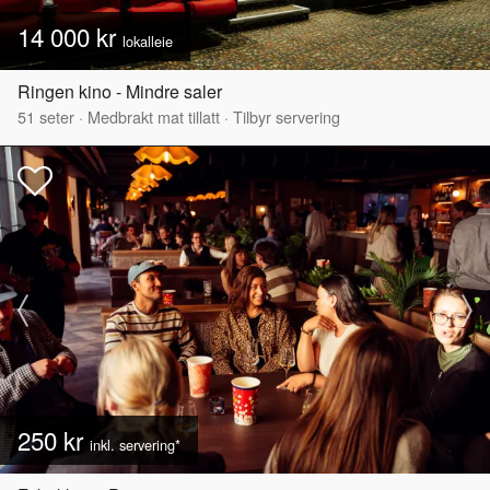
14 000 kr
lokalleie
Ringen kino - Mindre saler
51
seter
·
Medbrakt mat tillatt
·
Tilbyr servering
250 kr
inkl. servering*