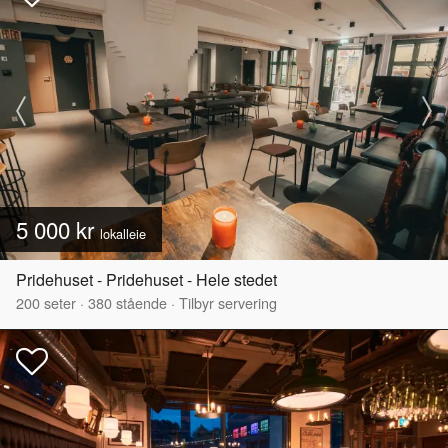
5 000 kr
lokalleie
Pridehuset - Pridehuset - Hele stedet
200
seter
·
380
stående
·
Tilbyr servering