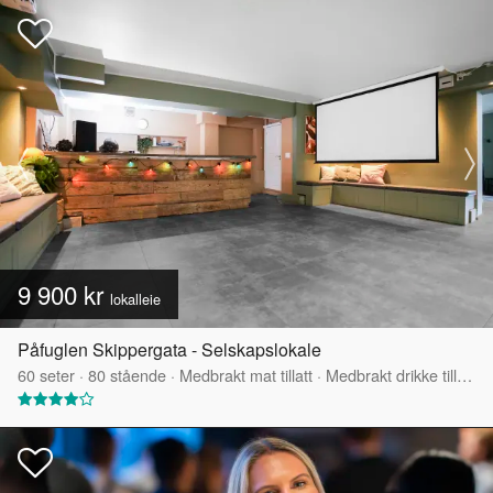
9 900 kr
lokalleie
Påfuglen Skippergata - Selskapslokale
60
seter
·
80
stående
·
Medbrakt mat tillatt
·
Medbrakt drikke tillatt
·