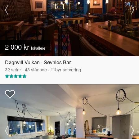
2 000 kr
lokalleie
Døgnvill Vulkan - Søvnløs Bar
32
seter
·
43
stående
·
Tilbyr servering