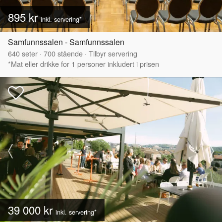
895 kr
inkl. servering*
Samfunnssalen - Samfunnssalen
640
seter
·
700
stående
·
Tilbyr servering
*Mat eller drikke for 1 personer inkludert i prisen
39 000 kr
inkl. servering*