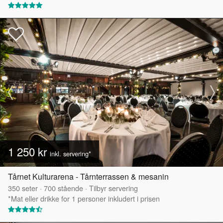
1 250 kr
inkl. servering*
Tårnet Kulturarena - Tårnterrassen & mesanin
350
seter
·
700
stående
·
Tilbyr servering
*Mat eller drikke for 1 personer inkludert i prisen