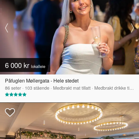
6 000 kr
lokalleie
Påfuglen Møllergata - Hele stedet
86
seter
·
103
stående
·
Medbrakt mat tillatt
·
Medbrakt drikke tillatt