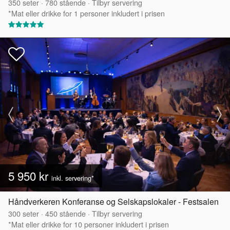
350
seter
·
780
stående
·
Tilbyr servering
*Mat eller drikke for 1 personer inkludert i prisen
5 950 kr
inkl. servering*
Håndverkeren Konferanse og Selskapslokaler - Festsalen
300
seter
·
450
stående
·
Tilbyr servering
*Mat eller drikke for 10 personer inkludert i prisen