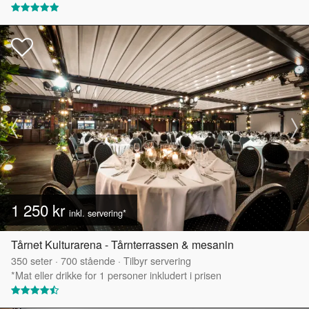
1 250 kr
inkl. servering*
Tårnet Kulturarena - Tårnterrassen & mesanin
350
seter
·
700
stående
·
Tilbyr servering
*Mat eller drikke for 1 personer inkludert i prisen