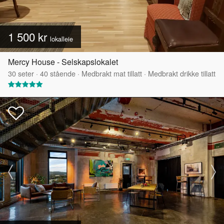
1 500 kr
lokalleie
Mercy House - Selskapslokalet
30
seter
·
40
stående
·
Medbrakt mat tillatt
·
Medbrakt drikke tillatt