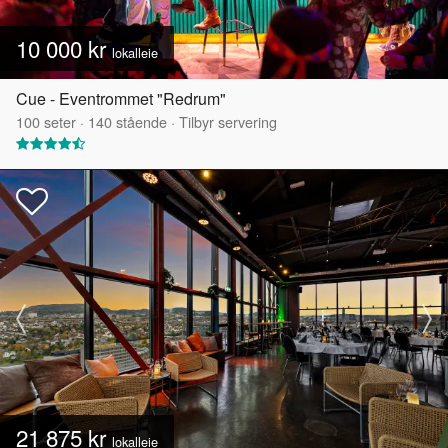
10 000 kr
lokalleie
Cue - Eventrommet "Redrum"
100
seter
·
140
stående
·
Tilbyr servering
21 875 kr
lokalleie