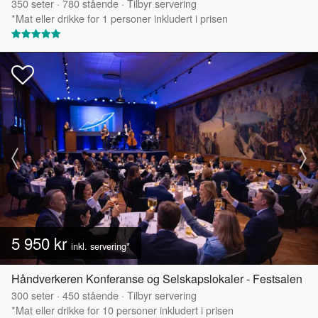
350
seter
·
780
stående
·
Tilbyr servering
*Mat eller drikke for 1 personer inkludert i prisen
5 950 kr
inkl. servering*
Håndverkeren Konferanse og Selskapslokaler - Festsalen
300
seter
·
450
stående
·
Tilbyr servering
*Mat eller drikke for 10 personer inkludert i prisen