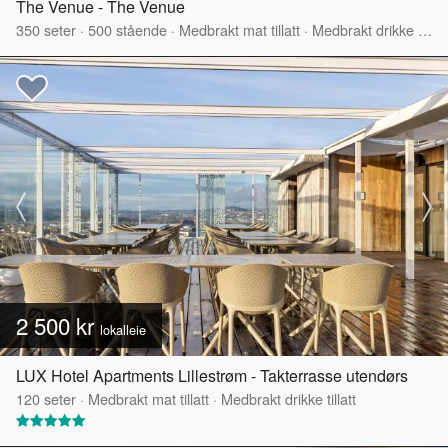
The Venue - The Venue
350
seter
·
500
stående
·
Medbrakt mat tillatt
·
Medbrakt drikke tillatt
2 500 kr
lokalleie
LUX Hotel Apartments Lillestrøm - Takterrasse utendørs
120
seter
·
Medbrakt mat tillatt
·
Medbrakt drikke tillatt