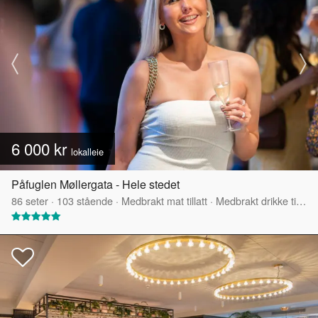
6 000 kr
lokalleie
Påfuglen Møllergata - Hele stedet
86
seter
·
103
stående
·
Medbrakt mat tillatt
·
Medbrakt drikke tillatt