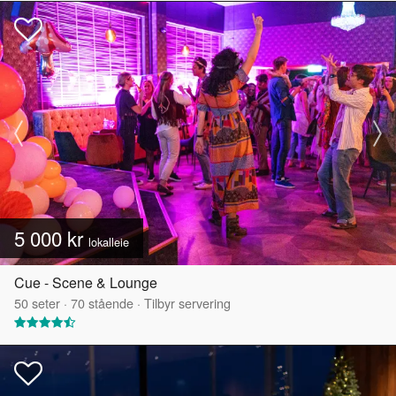
5 000 kr
lokalleie
Cue - Scene & Lounge
50
seter
·
70
stående
·
Tilbyr servering