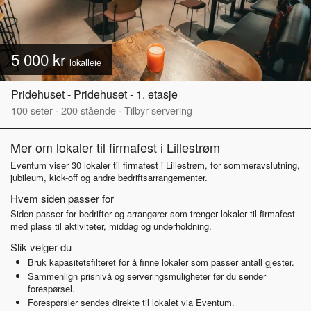
5 000 kr
lokalleie
Pridehuset - Pridehuset - 1. etasje
100
seter
·
200
stående
·
Tilbyr servering
Mer om lokaler til firmafest i Lillestrøm
Eventum viser 30 lokaler til firmafest i Lillestrøm, for sommeravslutning,
jubileum, kick-off og andre bedriftsarrangementer.
Hvem siden passer for
Siden passer for bedrifter og arrangører som trenger lokaler til firmafest
med plass til aktiviteter, middag og underholdning.
Slik velger du
Bruk kapasitetsfilteret for å finne lokaler som passer antall gjester.
Sammenlign prisnivå og serveringsmuligheter før du sender
forespørsel.
Forespørsler sendes direkte til lokalet via Eventum.