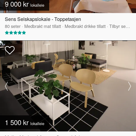
9 000 kr
lokalleie
Sens Selskapslokale - Toppetasjen
80
seter
·
Medbrakt mat tillatt
·
Medbrakt drikke tillatt
·
Tilbyr servering
1 500 kr
lokalleie