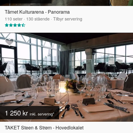
Tårnet Kulturarena - Panorama
110
seter
·
130
stående
·
Tilbyr servering
1 250 kr
inkl. servering*
TAKET Steen & Strøm - Hovedlokalet