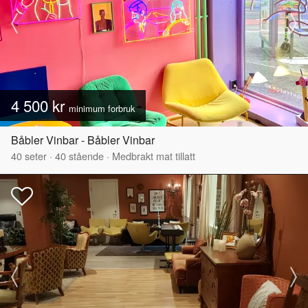
4 500 kr
minimum forbruk
Båbler Vinbar - Båbler Vinbar
40
seter
·
40
stående
·
Medbrakt mat tillatt