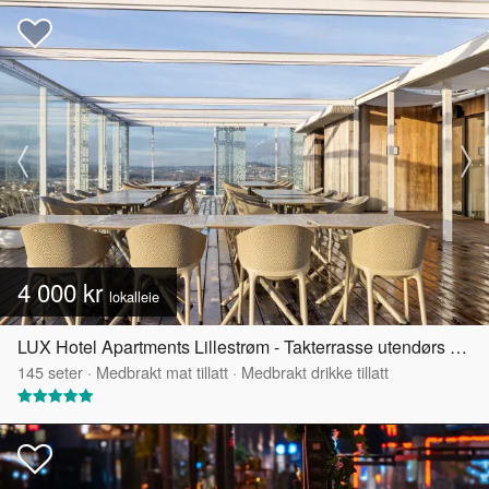
4 000 kr
lokalleie
LUX Hotel Apartments Lillestrøm - Takterrasse utendørs med selskapslokalet
145
seter
·
Medbrakt mat tillatt
·
Medbrakt drikke tillatt