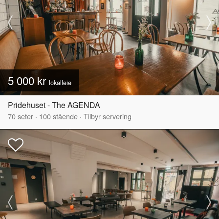
5 000 kr
lokalleie
Pridehuset - The AGENDA
70
seter
·
100
stående
·
Tilbyr servering