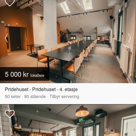
5 000 kr
lokalleie
Pridehuset - Pridehuset - 4. etasje
50
seter
·
80
stående
·
Tilbyr servering