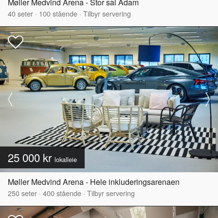
Møller Medvind Arena - Stor sal Adam
40
seter
·
100
stående
·
Tilbyr servering
25 000 kr
lokalleie
Møller Medvind Arena - Hele inkluderingsarenaen
250
seter
·
400
stående
·
Tilbyr servering