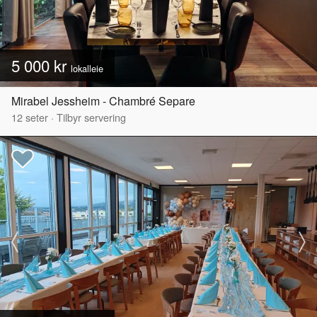
5 000 kr
lokalleie
Mirabel Jessheim - Chambré Separe
12
seter
·
Tilbyr servering