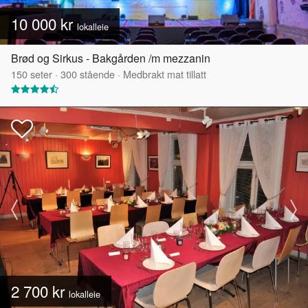
10 000 kr
lokalleie
Brød og Sirkus - Bakgården /m mezzanin
150
seter
·
300
stående
·
Medbrakt mat tillatt
2 700 kr
lokalleie