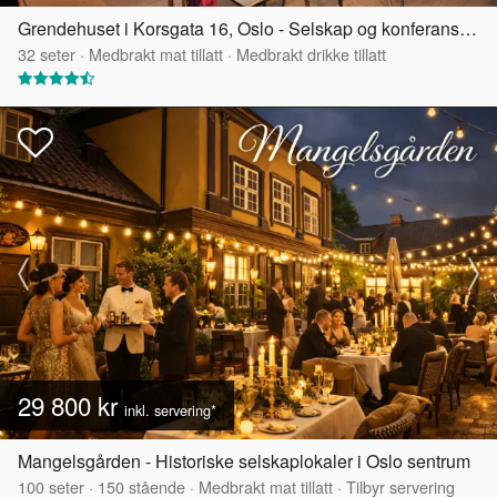
Grendehuset i Korsgata 16, Oslo - Selskap og konferanselokale
32
seter
·
Medbrakt mat tillatt
·
Medbrakt drikke tillatt
29 800 kr
inkl. servering*
Mangelsgården - Historiske selskaplokaler i Oslo sentrum
100
seter
·
150
stående
·
Medbrakt mat tillatt
·
Tilbyr servering