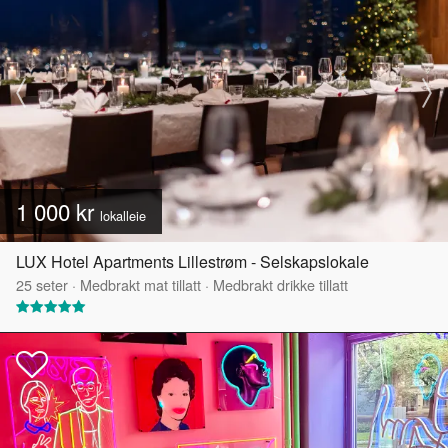
1 000 kr
lokalleie
LUX Hotel Apartments Lillestrøm - Selskapslokale
25
seter
·
Medbrakt mat tillatt
·
Medbrakt drikke tillatt