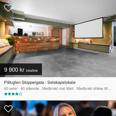
9 900 kr
lokalleie
Påfuglen Skippergata - Selskapslokale
60
seter
·
80
stående
·
Medbrakt mat tillatt
·
Medbrakt drikke tillatt
·