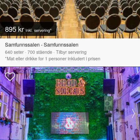
895 kr
inkl. servering*
Samfunnssalen - Samfunnssalen
640
seter
·
700
stående
·
Tilbyr servering
*Mat eller drikke for 1 personer inkludert i prisen