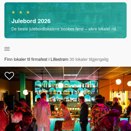
★ ★ ★
Julebord 2026
De beste julebordlokalene bookes først – sikre lokalet nå.
Finn lokaler til firmafest i Lillestrøm
30 lokaler tilgjengelig