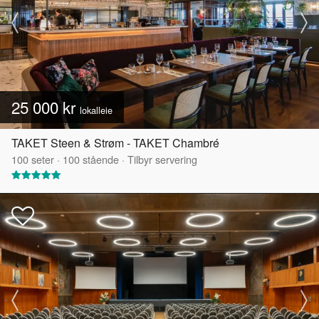
25 000 kr
lokalleie
TAKET Steen & Strøm - TAKET Chambré
100
seter
·
100
stående
·
Tilbyr servering