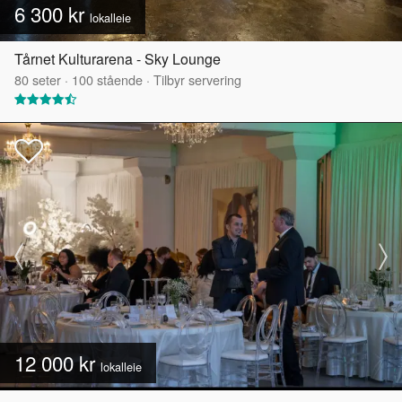
6 300 kr
lokalleie
Tårnet Kulturarena - Sky Lounge
80
seter
·
100
stående
·
Tilbyr servering
12 000 kr
lokalleie