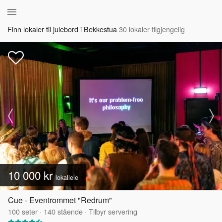
Finn lokaler til julebord i Bekkestua
30 lokaler tilgjengelig
10 000 kr
lokalleie
Cue - Eventrommet "Redrum"
100
seter
·
140
stående
·
Tilbyr servering