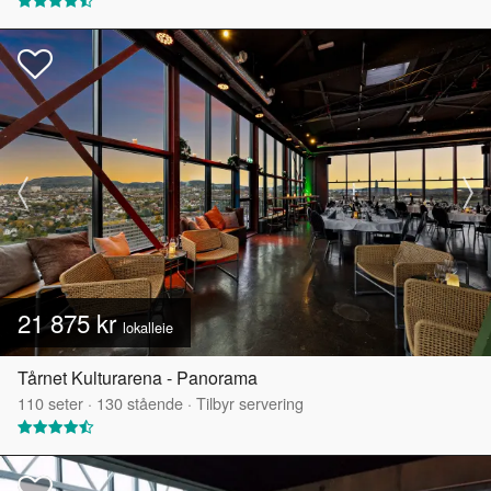
21 875 kr
lokalleie
Tårnet Kulturarena - Panorama
110
seter
·
130
stående
·
Tilbyr servering