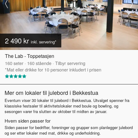
2 490 kr
inkl. servering*
The Lab - Toppetasjen
160
seter
·
160
stående
·
Tilbyr servering
*Mat eller drikke for 10 personer inkludert i prisen
Mer om lokaler til julebord i Bekkestua
Eventum viser 30 lokaler til julebord i Bekkestua. Utvalget spenner fra
klassiske festsaler til aktivitetslokaler med boule og bowling, og
sesongen varer fra slutten av oktober til midten av januar.
Hvem siden passer for
Siden passer for bedrifter, foreninger og grupper som planlegger julebord
og ser etter lokaler med mat, drikke og underholdning.