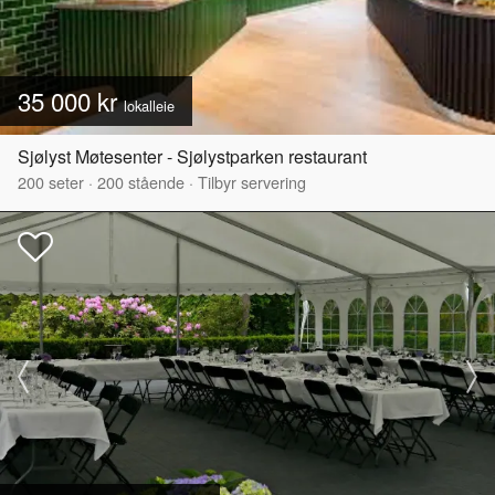
35 000 kr
lokalleie
Sjølyst Møtesenter - Sjølystparken restaurant
200
seter
·
200
stående
·
Tilbyr servering