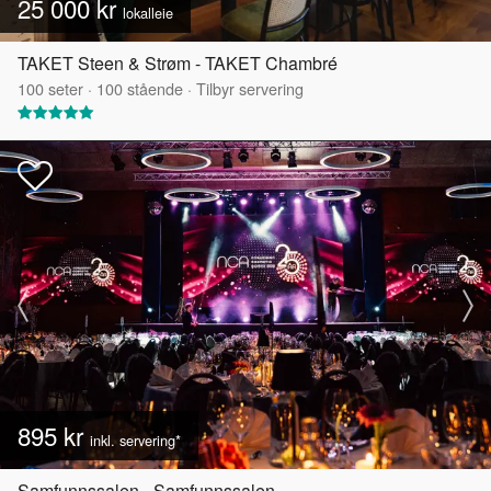
25 000 kr
lokalleie
TAKET Steen & Strøm - TAKET Chambré
100
seter
·
100
stående
·
Tilbyr servering
895 kr
inkl. servering*
Samfunnssalen - Samfunnssalen