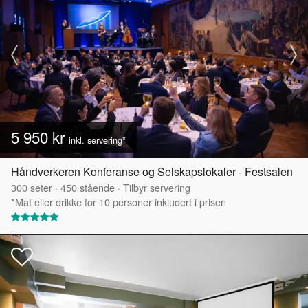
5 950 kr
inkl. servering*
Håndverkeren Konferanse og Selskapslokaler - Festsalen
300
seter
·
450
stående
·
Tilbyr servering
*Mat eller drikke for 10 personer inkludert i prisen