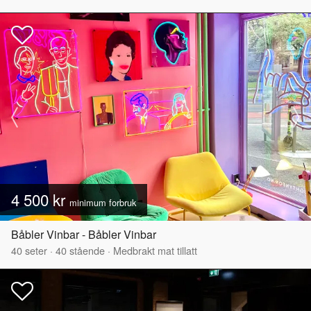
4 500 kr
minimum forbruk
Båbler Vinbar - Båbler Vinbar
40
seter
·
40
stående
·
Medbrakt mat tillatt