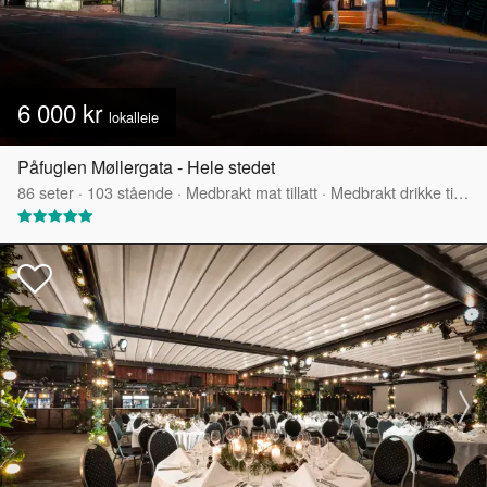
6 000 kr
lokalleie
Påfuglen Møllergata - Hele stedet
86
seter
·
103
stående
·
Medbrakt mat tillatt
·
Medbrakt drikke tillatt