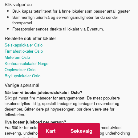
Slik velger du
Bruk kapasitetsfilteret for å finne lokaler som passer antall gjester.
Sammenlign prisnivå og serveringsmuligheter før du sender
forespørsel.
Forespørsler sendes direkte til lokalet via Eventum.
Relaterte søk etter lokaler
Selskapslokaler Oslo
Firmafestlokaler Oslo
Møterom Oslo
Konferanselokaler Norge
Opplevelser Oslo
Bryllupslokaler Oslo
Vanlige spørsmål
Når bør vi booke julebordslokale i Oslo?
Sikt på minst fire måneder før arrangementet. De mest populære
lokalene fylles tidlig, spesielt fredager og lørdager i november og
desember. Sikter dere på høysesongen, bør dere være ute før
fellesferien.
Hva koster julebord per person?
Fra 500 kr for enkel middag til 2 000+ kr for en pakke med utvidet
Kart
Søkevalg
servering, underholdning og eksklusivt lokale. Drikke og underholdning