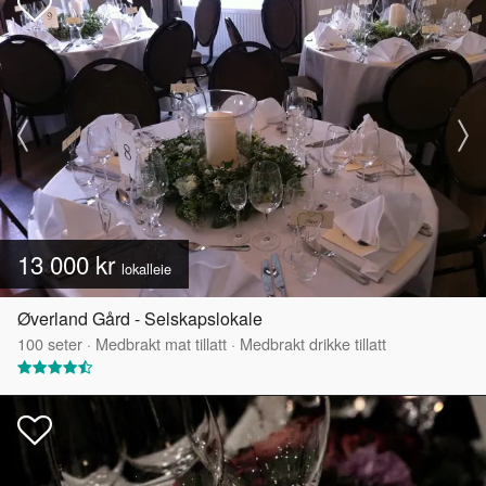
13 000 kr
lokalleie
Øverland Gård - Selskapslokale
100
seter
·
Medbrakt mat tillatt
·
Medbrakt drikke tillatt