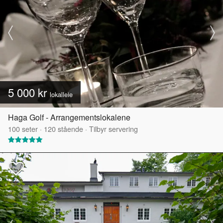
5 000 kr
lokalleie
Haga Golf - Arrangementslokalene
100
seter
·
120
stående
·
Tilbyr servering