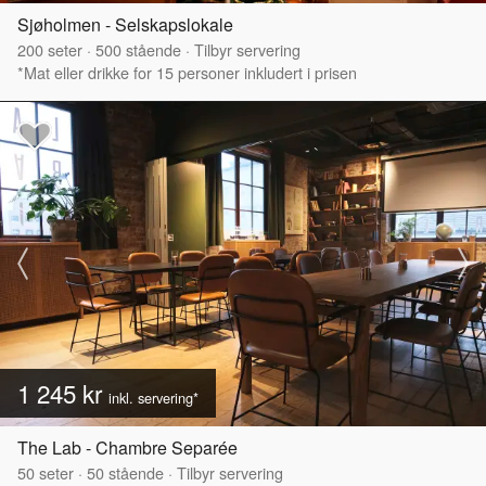
Sjøholmen - Selskapslokale
200
seter
·
500
stående
·
Tilbyr servering
*Mat eller drikke for 15 personer inkludert i prisen
1 245 kr
inkl. servering*
The Lab - Chambre Separée
50
seter
·
50
stående
·
Tilbyr servering