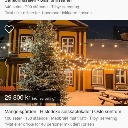
640
seter
·
700
stående
·
Tilbyr servering
*Mat eller drikke for 1 personer inkludert i prisen
29 800 kr
inkl. servering*
Mangelsgården - Historiske selskaplokaler i Oslo sentrum
100
seter
·
150
stående
·
Medbrakt mat tillatt
·
Tilbyr servering
*Mat eller drikke for 40 personer inkludert i prisen