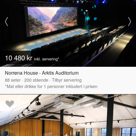
10 480 kr
inkl. servering*
Norrøna House - Arktis Auditorium
88
seter
·
200
stående
·
Tilbyr servering
*Mat eller drikke for 1 personer inkludert i prisen