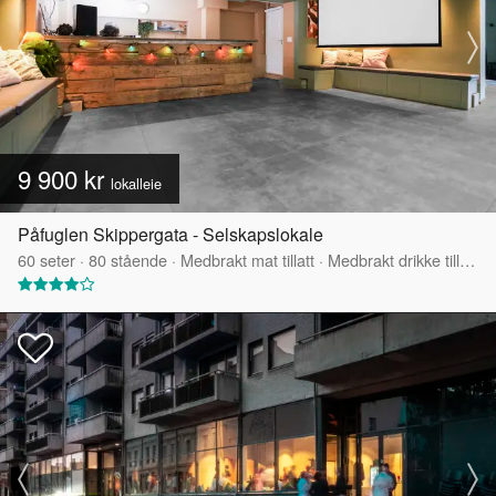
9 900 kr
lokalleie
Påfuglen Skippergata - Selskapslokale
60
seter
·
80
stående
·
Medbrakt mat tillatt
·
Medbrakt drikke tillatt
·