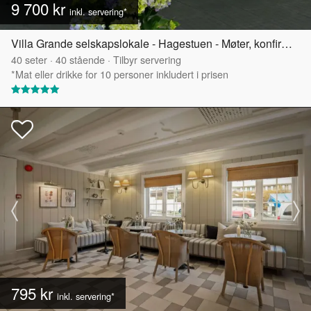
9 700 kr
inkl. servering*
Villa Grande selskapslokale - Hagestuen - Møter, konfirmasjoner og mindre selskap
40
seter
·
40
stående
·
Tilbyr servering
*Mat eller drikke for 10 personer inkludert i prisen
795 kr
inkl. servering*