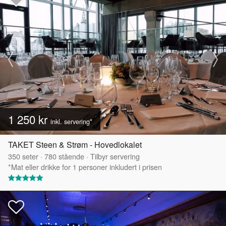
1 250 kr
inkl. servering*
TAKET Steen & Strøm - Hovedlokalet
350
seter
·
780
stående
·
Tilbyr servering
*Mat eller drikke for 1 personer inkludert i prisen