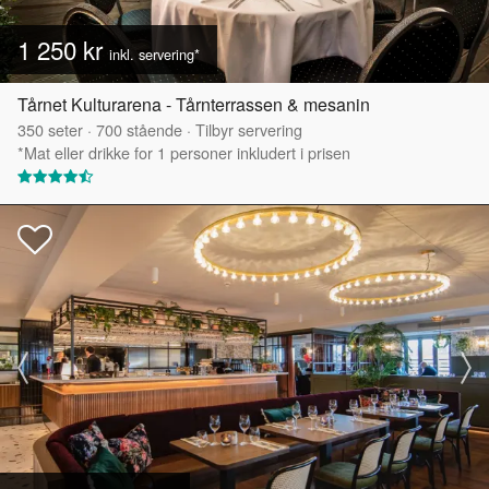
1 250 kr
inkl. servering*
Tårnet Kulturarena - Tårnterrassen & mesanin
350
seter
·
700
stående
·
Tilbyr servering
*Mat eller drikke for 1 personer inkludert i prisen