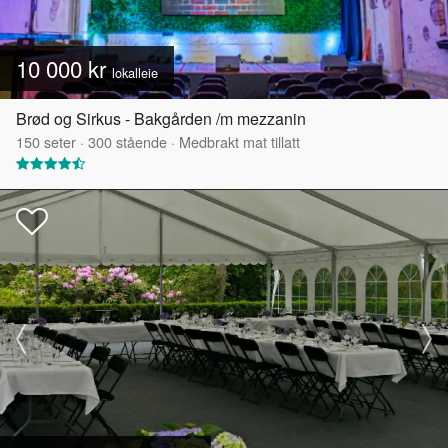
10 000 kr
lokalleie
Brød og Sirkus - Bakgården /m mezzanin
150
seter
·
300
stående
·
Medbrakt mat tillatt