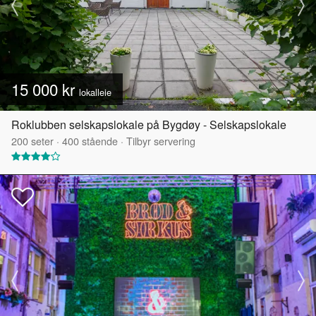
15 000 kr
lokalleie
Roklubben selskapslokale på Bygdøy - Selskapslokale
200
seter
·
400
stående
·
Tilbyr servering