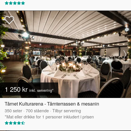
1 250 kr
inkl. servering*
Tårnet Kulturarena - Tårnterrassen & mesanin
350
seter
·
700
stående
·
Tilbyr servering
*Mat eller drikke for 1 personer inkludert i prisen