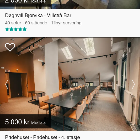
lokalleie
Døgnvill Bjørvika - Villstrå Bar
40
seter
·
60
stående
·
Tilbyr servering
5 000 kr
lokalleie
Pridehuset - Pridehuset - 4. etasje