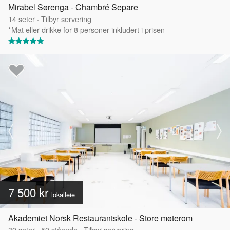
Mirabel Sørenga - Chambré Separe
14
seter
·
Tilbyr servering
*Mat eller drikke for 8 personer inkludert i prisen
7 500 kr
lokalleie
Akademiet Norsk Restaurantskole - Store møterom
30
seter
·
50
stående
·
Tilbyr servering