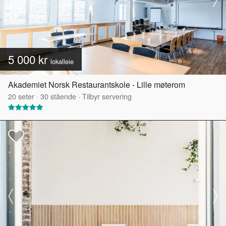
5 000 kr
lokalleie
Akademiet Norsk Restaurantskole - Lille møterom
20
seter
·
30
stående
·
Tilbyr servering