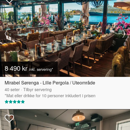
8 490 kr
inkl. servering*
Mirabel Sørenga - Lille Pergola / Uteområde
40
seter
·
Tilbyr servering
*Mat eller drikke for 10 personer inkludert i prisen