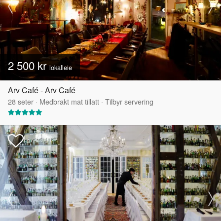
2 500 kr
lokalleie
Arv Café - Arv Café
28
seter
·
Medbrakt mat tillatt
·
Tilbyr servering