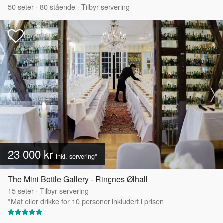
50
seter
·
80
stående
·
Tilbyr servering
23 000 kr
inkl. servering*
The Mini Bottle Gallery - Ringnes Ølhall
15
seter
·
Tilbyr servering
*Mat eller drikke for 10 personer inkludert i prisen