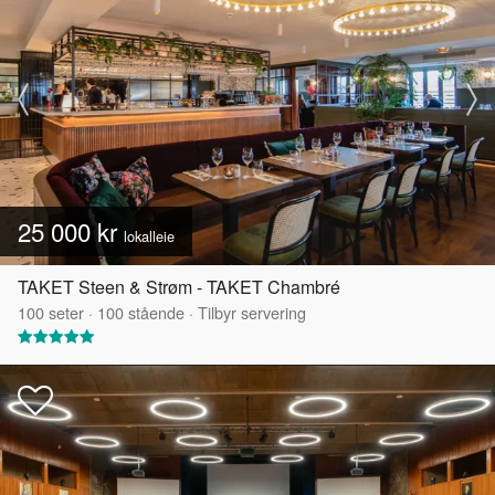
25 000 kr
lokalleie
TAKET Steen & Strøm - TAKET Chambré
100
seter
·
100
stående
·
Tilbyr servering