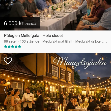
6 000 kr
lokalleie
Påfuglen Møllergata - Hele stedet
86
seter
·
103
stående
·
Medbrakt mat tillatt
·
Medbrakt drikke tillatt