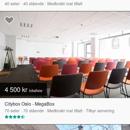
40
seter
·
40
stående
·
Medbrakt mat tillatt
4 500 kr
lokalleie
Citybox Oslo - MegaBox
70
seter
·
70
stående
·
Medbrakt mat tillatt
·
Tilbyr servering