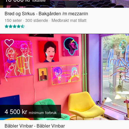
lokalleie
Brød og Sirkus - Bakgården /m mezzanin
150
seter
·
300
stående
·
Medbrakt mat tillatt
4 500 kr
minimum forbruk
Båbler Vinbar - Båbler Vinbar