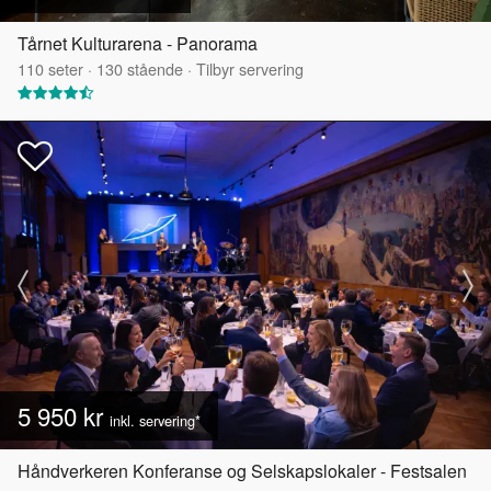
Tårnet Kulturarena - Panorama
110
seter
·
130
stående
·
Tilbyr servering
5 950 kr
inkl. servering*
Håndverkeren Konferanse og Selskapslokaler - Festsalen