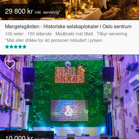
29 800 kr
inkl. servering*
Mangelsgården - Historiske selskaplokaler i Oslo sentrum
100
seter
·
150
stående
·
Medbrakt mat tillatt
·
Tilbyr servering
*Mat eller drikke for 40 personer inkludert i prisen
10 000 kr