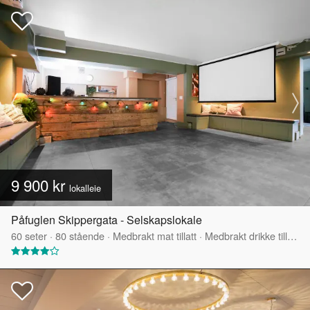
9 900 kr
lokalleie
Påfuglen Skippergata - Selskapslokale
60
seter
·
80
stående
·
Medbrakt mat tillatt
·
Medbrakt drikke tillatt
·