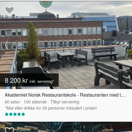
8 200 kr
inkl. servering*
Akademiet Norsk Restaurantskole - Restauranten med takterrasse
60
seter
·
100
stående
·
Tilbyr servering
*Mat eller drikke for 20 personer inkludert i prisen