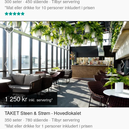
300
seter
·
450
stående
·
Tilbyr servering
*Mat eller drikke for 10 personer inkludert i prisen
1 250 kr
inkl. servering*
TAKET Steen & Strøm - Hovedlokalet
350
seter
·
780
stående
·
Tilbyr servering
*Mat eller drikke for 1 personer inkludert i prisen