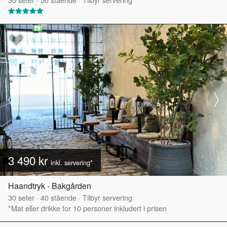
3 490 kr
inkl. servering*
Haandtryk - Bakgården
30
seter
·
40
stående
·
Tilbyr servering
*Mat eller drikke for 10 personer inkludert i prisen