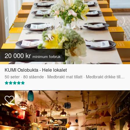
20 000 kr
minimum forbruk
KUMI Oslobukta - Hele lokalet
50
seter
·
80
stående
·
Medbrakt mat tillatt
·
Medbrakt drikke tillatt
·