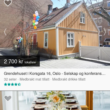
2 700 kr
lokalleie
Grendehuset i Korsgata 16, Oslo - Selskap og konferanselokale
32
seter
·
Medbrakt mat tillatt
·
Medbrakt drikke tillatt