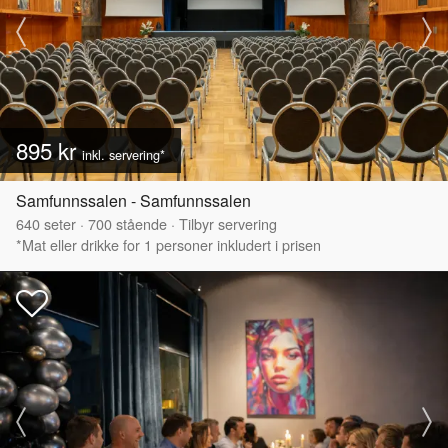
895 kr
inkl. servering*
Samfunnssalen - Samfunnssalen
640
seter
·
700
stående
·
Tilbyr servering
*Mat eller drikke for 1 personer inkludert i prisen