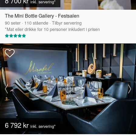
8 700 kr
inkl. servering*
The Mini Bottle Gallery - Festsalen
90
seter
·
110
stående
·
Tilbyr servering
*Mat eller drikke for 10 personer inkludert i prisen
6 792 kr
inkl. servering*