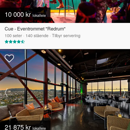
10 000 kr
lokalleie
Cue - Eventrommet "Redrum"
100
seter
·
140
stående
·
Tilbyr servering
21 875 kr
lokalleie