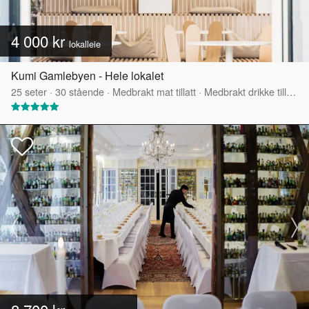
4 000 kr
lokalleie
Kumi Gamlebyen - Hele lokalet
25
seter
·
30
stående
·
Medbrakt mat tillatt
·
Medbrakt drikke tillatt
·