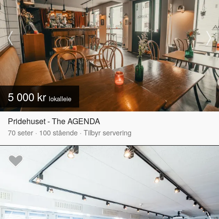
5 000 kr
lokalleie
Pridehuset - The AGENDA
70
seter
·
100
stående
·
Tilbyr servering