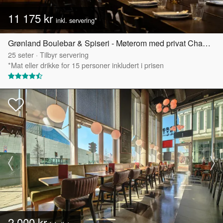
11 175 kr
inkl. servering*
Grønland Boulebar & Spiseri - Møterom med privat Chambre Séparée
25
seter
·
Tilbyr servering
*Mat eller drikke for 15 personer inkludert i prisen
2 000 kr