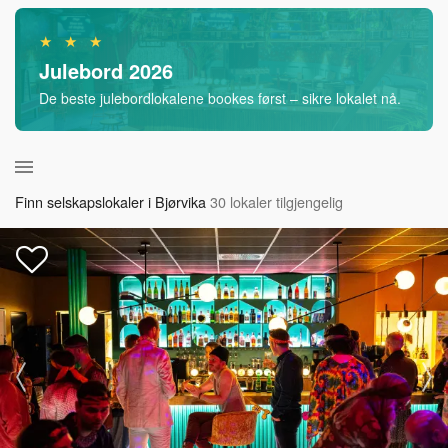
★ ★ ★
Julebord 2026
De beste julebordlokalene bookes først – sikre lokalet nå.
Finn selskapslokaler i Bjørvika
30 lokaler tilgjengelig