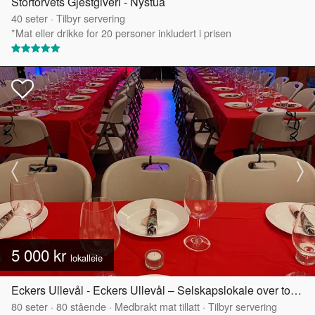
Stortorvets Gjestgiveri - Nystua
40
seter
·
Tilbyr servering
*Mat eller drikke for 20 personer inkludert i prisen
5 000 kr
lokalleie
Eckers Ullevål - Eckers Ullevål – Selskapslokale over to etasjer
80
seter
·
80
stående
·
Medbrakt mat tillatt
·
Tilbyr servering