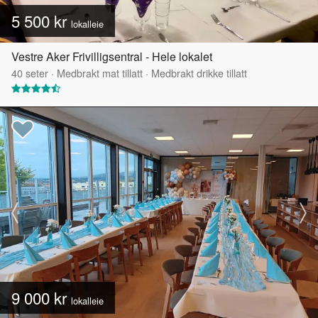
5 500 kr
lokalleie
Vestre Aker Frivilligsentral - Hele lokalet
40
seter
·
Medbrakt mat tillatt
·
Medbrakt drikke tillatt
9 000 kr
lokalleie