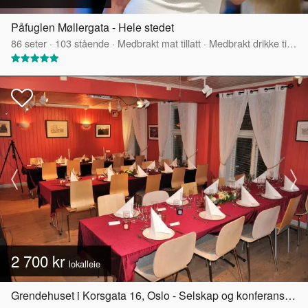
Påfuglen Møllergata - Hele stedet
86
seter
·
103
stående
·
Medbrakt mat tillatt
·
Medbrakt drikke tillatt
2 700 kr
lokalleie
Grendehuset i Korsgata 16, Oslo - Selskap og konferanselokale