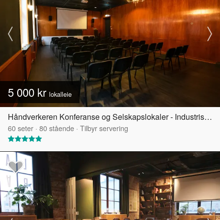
5 000 kr
lokalleie
Håndverkeren Konferanse og Selskapslokaler - Industrisalen
60
seter
·
80
stående
·
Tilbyr servering