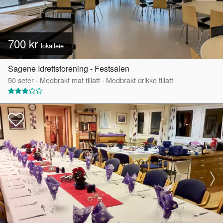
700 kr
lokalleie
Sagene Idrettsforening - Festsalen
50
seter
·
Medbrakt mat tillatt
·
Medbrakt drikke tillatt