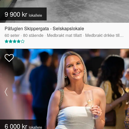
9 900 kr
lokalleie
Påfuglen Skippergata - Selskapslokale
60
seter
·
80
stående
·
Medbrakt mat tillatt
·
Medbrakt drikke tillatt
·
6 000 kr
lokalleie