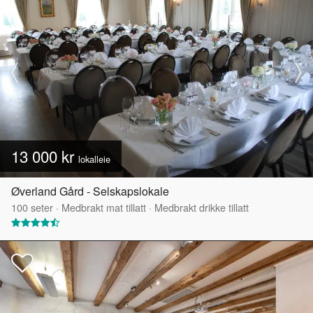
13 000 kr
lokalleie
Øverland Gård - Selskapslokale
100
seter
·
Medbrakt mat tillatt
·
Medbrakt drikke tillatt