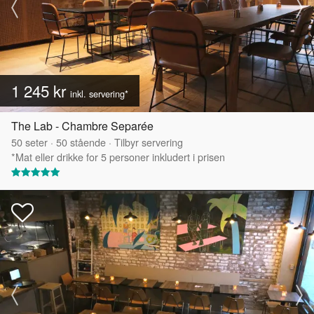
1 245 kr
inkl. servering*
The Lab - Chambre Separée
50
seter
·
50
stående
·
Tilbyr servering
*Mat eller drikke for 5 personer inkludert i prisen