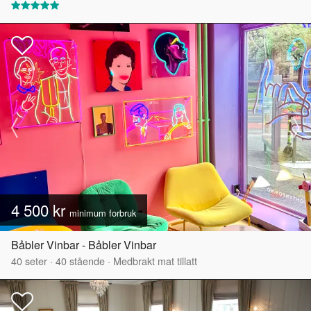
4 500 kr
minimum forbruk
Båbler Vinbar - Båbler Vinbar
40
seter
·
40
stående
·
Medbrakt mat tillatt