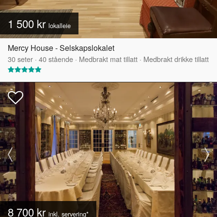
1 500 kr
lokalleie
Mercy House - Selskapslokalet
30
seter
·
40
stående
·
Medbrakt mat tillatt
·
Medbrakt drikke tillatt
8 700 kr
inkl. servering*