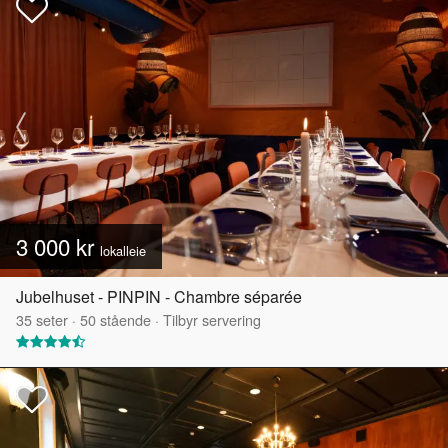
3 000 kr
lokalleie
Jubelhuset - PINPIN - Chambre séparée
35
seter
·
50
stående
·
Tilbyr servering