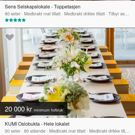
Sens Selskapslokale - Toppetasjen
80
seter
·
Medbrakt mat tillatt
·
Medbrakt drikke tillatt
·
Tilbyr servering
20 000 kr
minimum forbruk
KUMI Oslobukta - Hele lokalet
50
seter
·
80
stående
·
Medbrakt mat tillatt
·
Medbrakt drikke tillatt
·