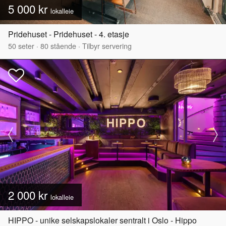
5 000 kr
lokalleie
Pridehuset - Pridehuset - 4. etasje
50
seter
·
80
stående
·
Tilbyr servering
2 000 kr
lokalleie
HIPPO - unike selskapslokaler sentralt i Oslo - Hippo