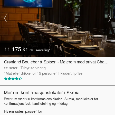
11 175 kr
inkl. servering*
Grønland Boulebar & Spiseri - Møterom med privat Chambre Séparée
25
seter
·
Tilbyr servering
*Mat eller drikke for 15 personer inkludert i prisen
Mer om konfirmasjonslokaler i Skreia
Eventum viser 30 konfirmasjonslokaler i Skreia, med lokaler for
konfirmasjonsfest, familiefeiring og middag.
Hvem siden passer for