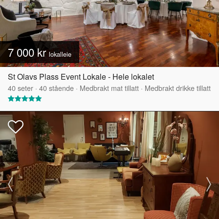
7 000 kr
lokalleie
St Olavs Plass Event Lokale - Hele lokalet
40
seter
·
40
stående
·
Medbrakt mat tillatt
·
Medbrakt drikke tillatt