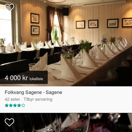
4 000 kr
lokalleie
Folkvang Sagene - Sagene
42
seter
·
Tilbyr servering