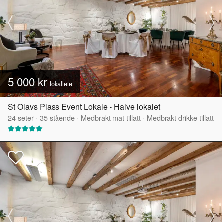
5 000 kr
lokalleie
St Olavs Plass Event Lokale - Halve lokalet
24
seter
·
35
stående
·
Medbrakt mat tillatt
·
Medbrakt drikke tillatt