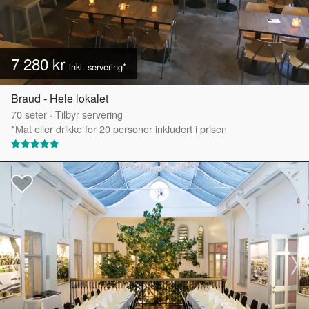
7 280 kr
inkl. servering*
Braud - Hele lokalet
70
seter
·
Tilbyr servering
*Mat eller drikke for 20 personer inkludert i prisen