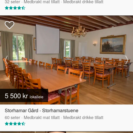
32
seter
·
Medbrakt mat tillatt
·
Medbrakt drikke tillatt
5 500 kr
lokalleie
Storhamar Gård - Storhamarstuene
60
seter
·
Medbrakt mat tillatt
·
Medbrakt drikke tillatt