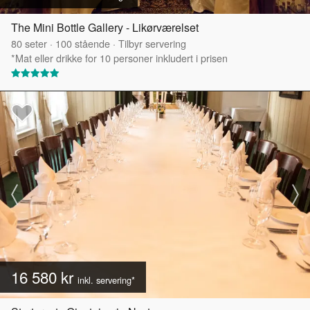
The Mini Bottle Gallery - Likørværelset
80
seter
·
100
stående
·
Tilbyr servering
*Mat eller drikke for 10 personer inkludert i prisen
16 580 kr
inkl. servering*