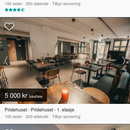
150
seter
·
350
stående
·
Tilbyr servering
5 000 kr
lokalleie
Pridehuset - Pridehuset - 1. etasje
100
seter
·
200
stående
·
Tilbyr servering