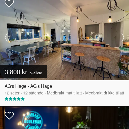
3 800 kr
lokalleie
AG's Hage - AG's Hage
12
seter
·
12
stående
·
Medbrakt mat tillatt
·
Medbrakt drikke tillatt