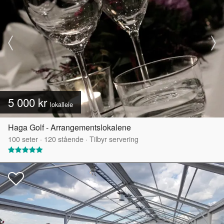
5 000 kr
lokalleie
Haga Golf - Arrangementslokalene
100
seter
·
120
stående
·
Tilbyr servering