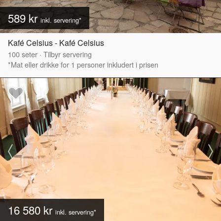
589 kr
inkl. servering*
Kafé Celsius - Kafé Celsius
100
seter
·
Tilbyr servering
*Mat eller drikke for 1 personer inkludert i prisen
16 580 kr
inkl. servering*