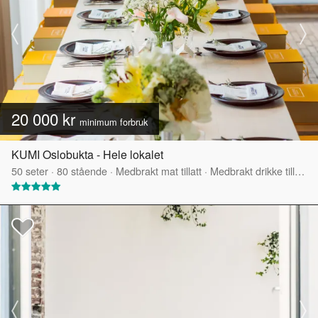
20 000 kr
minimum forbruk
KUMI Oslobukta - Hele lokalet
50
seter
·
80
stående
·
Medbrakt mat tillatt
·
Medbrakt drikke tillatt
·