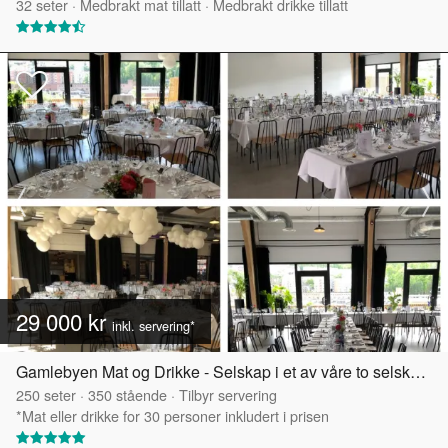
32
seter
·
Medbrakt mat tillatt
·
Medbrakt drikke tillatt
29 000 kr
inkl. servering*
Gamlebyen Mat og Drikke - Selskap i et av våre to selskapslokaler
250
seter
·
350
stående
·
Tilbyr servering
*Mat eller drikke for 30 personer inkludert i prisen