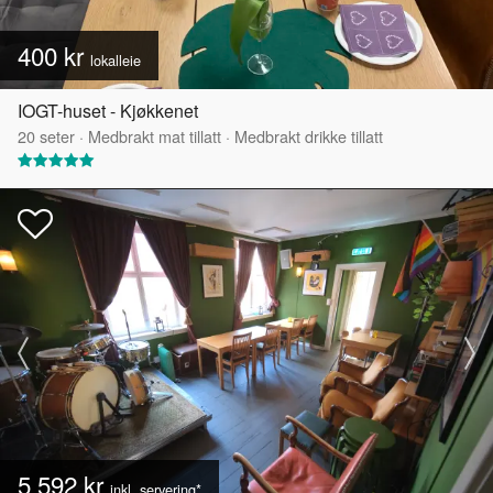
400 kr
lokalleie
IOGT-huset - Kjøkkenet
20
seter
·
Medbrakt mat tillatt
·
Medbrakt drikke tillatt
5 592 kr
inkl. servering*