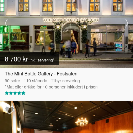
8 700 kr
inkl. servering*
The Mini Bottle Gallery - Festsalen
90
seter
·
110
stående
·
Tilbyr servering
*Mat eller drikke for 10 personer inkludert i prisen