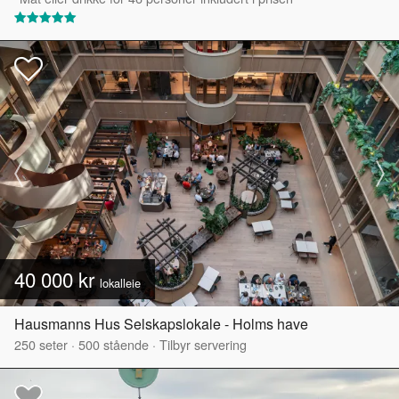
40 000 kr
lokalleie
Hausmanns Hus Selskapslokale - Holms have
250
seter
·
500
stående
·
Tilbyr servering