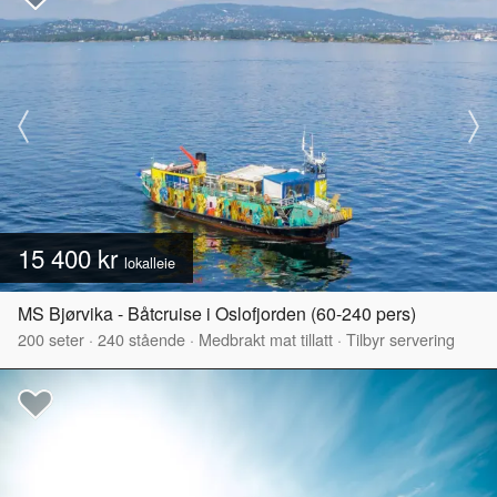
15 400 kr
lokalleie
MS Bjørvika - Båtcruise i Oslofjorden (60-240 pers)
200
seter
·
240
stående
·
Medbrakt mat tillatt
·
Tilbyr servering