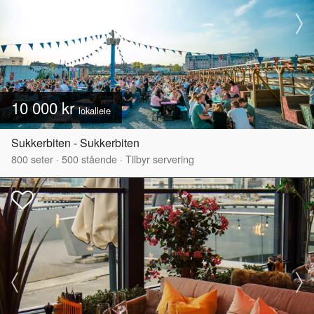
10 000 kr
lokalleie
Sukkerbiten - Sukkerbiten
800
seter
·
500
stående
·
Tilbyr servering