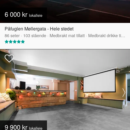
6 000 kr
lokalleie
Påfuglen Møllergata - Hele stedet
86
seter
·
103
stående
·
Medbrakt mat tillatt
·
Medbrakt drikke tillatt
9 900 kr
lokalleie