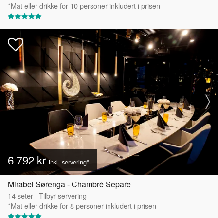
*Mat eller drikke for 10 personer inkludert i prisen
6 792 kr
inkl. servering*
Mirabel Sørenga - Chambré Separe
14
seter
·
Tilbyr servering
*Mat eller drikke for 8 personer inkludert i prisen