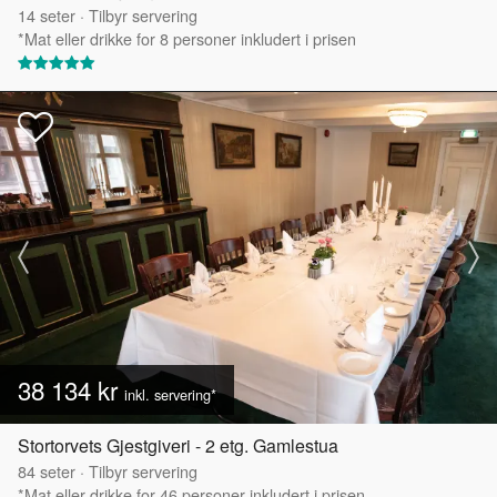
14
seter
·
Tilbyr servering
*Mat eller drikke for 8 personer inkludert i prisen
38 134 kr
inkl. servering*
Stortorvets Gjestgiveri - 2 etg. Gamlestua
84
seter
·
Tilbyr servering
*Mat eller drikke for 46 personer inkludert i prisen