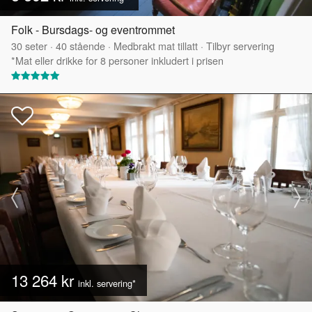
Folk - Bursdags- og eventrommet
30
seter
·
40
stående
·
Medbrakt mat tillatt
·
Tilbyr servering
*Mat eller drikke for 8 personer inkludert i prisen
13 264 kr
inkl. servering*