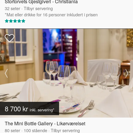
Stortorvets Gjestgiveri - Christiania
32
seter
·
Tilbyr servering
*Mat eller drikke for 16 personer inkludert i prisen
8 700 kr
inkl. servering*
The Mini Bottle Gallery - Likørværelset
80
seter
·
100
stående
·
Tilbyr servering