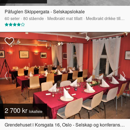
Påfuglen Skippergata - Selskapslokale
60
seter
·
80
stående
·
Medbrakt mat tillatt
·
Medbrakt drikke tillatt
·
2 700 kr
lokalleie
Grendehuset i Korsgata 16, Oslo - Selskap og konferanselokale