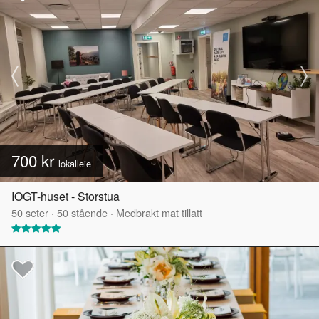
700 kr
lokalleie
IOGT-huset - Storstua
50
seter
·
50
stående
·
Medbrakt mat tillatt