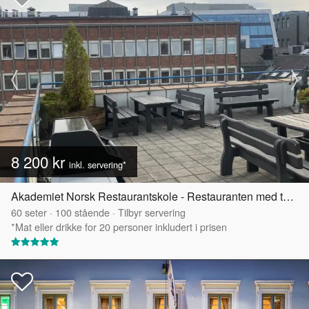
8 200 kr
inkl. servering*
Akademiet Norsk Restaurantskole - Restauranten med takterrasse
60
seter
·
100
stående
·
Tilbyr servering
*Mat eller drikke for 20 personer inkludert i prisen