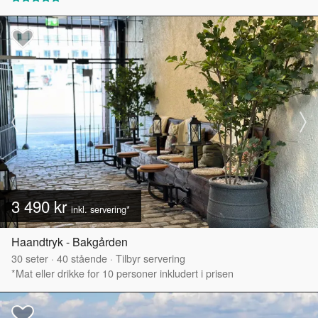
3 490 kr
inkl. servering*
Haandtryk - Bakgården
30
seter
·
40
stående
·
Tilbyr servering
*Mat eller drikke for 10 personer inkludert i prisen