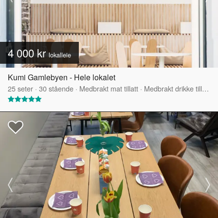
4 000 kr
lokalleie
Kumi Gamlebyen - Hele lokalet
25
seter
·
30
stående
·
Medbrakt mat tillatt
·
Medbrakt drikke tillatt
·