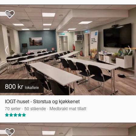
800 kr
lokalleie
IOGT-huset - Storstua og kjøkkenet
70
seter
·
50
stående
·
Medbrakt mat tillatt