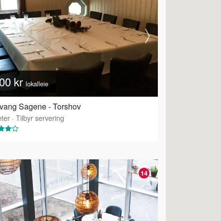
00 kr
lokalleie
vang Sagene - Torshov
ter
·
Tilbyr servering
14