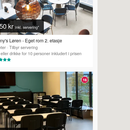
50 kr
inkl. servering*
any's Løren - Eget rom 2. etasje
ter
·
Tilbyr servering
eller drikke for 10 personer inkludert i prisen
16