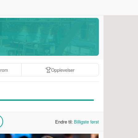
erom
Opplevelser
Endre til:
Billigste først