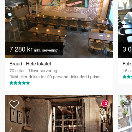
7 280 kr
3 0
inkl. servering*
Braud - Hele lokalet
Folk
70
seter
·
Tilbyr servering
16
se
*Mat eller drikke for 20 personer inkludert i prisen
13