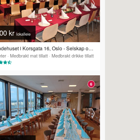
00 kr
lokalleie
Grendehuset i Korsgata 16, Oslo - Selskap og konferanselokale
ter
·
Medbrakt mat tillatt
·
Medbrakt drikke tillatt
6