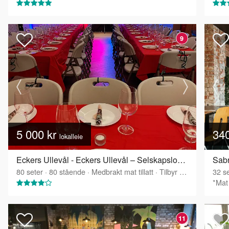
9
5 000 kr
34
lokalleie
Eckers Ullevål - Eckers Ullevål – Selskapslokale over to etasjer
Sabr
80
seter
·
80
stående
·
Medbrakt mat tillatt
·
Tilbyr servering
32
se
*Mat 
11