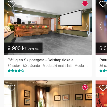
1
9 900 kr
6 0
lokalleie
Påfuglen Skippergata - Selskapslokale
Påfu
60
seter
·
80
stående
·
Medbrakt mat tillatt
·
Medbrakt drikke tillatt
86
se
3