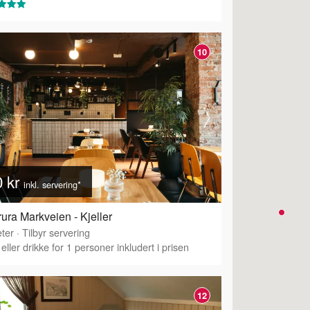
10
0 kr
inkl. servering*
ura Markveien - Kjeller
ter
·
Tilbyr servering
eller drikke for 1 personer inkludert i prisen
12