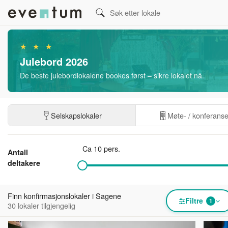
★ ★ ★
Julebord 2026
De beste julebordlokalene bookes først – sikre lokalet nå.
Selskapslokaler
Møte- / konferans
Ca 10 pers.
Antall
deltakere
Finn konfirmasjonslokaler i Sagene
Filtre
1
30 lokaler tilgjengelig