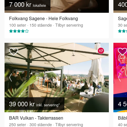
7 000 kr
40
lokalleie
Folkvang Sagene - Hele Folkvang
Sage
100
seter
·
150
stående
·
Tilbyr servering
30
se
17
39 000 kr
4 5
inkl. servering*
BAR Vulkan - Takterrassen
Båbl
250
seter
·
300
stående
·
Tilbyr servering
40
se