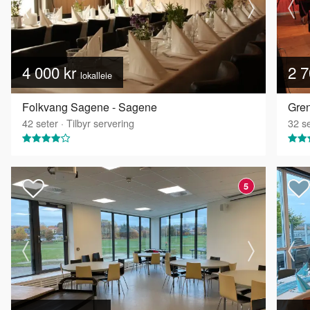
4 000 kr
2 7
lokalleie
Folkvang Sagene - Sagene
42
seter
·
Tilbyr servering
32
se
5