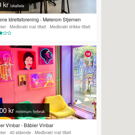
0 kr
lokalleie
ne Idrettsforening - Møterom Stjernen
ter
·
Medbrakt mat tillatt
·
Medbrakt drikke tillatt
18
00 kr
minimum forbruk
er Vinbar - Båbler Vinbar
ter
·
40
stående
·
Medbrakt mat tillatt