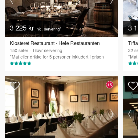
3 225 kr
3 1
inkl. servering*
Klosteret Restaurant - Hele Restauranten
Tiff
150
seter
·
Tilbyr servering
22
se
*Mat eller drikke for 5 personer inkludert i prisen
*Mat 
15