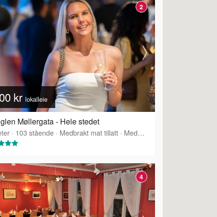
2
00 kr
lokalleie
glen Møllergata - Hele stedet
ter
·
Tilbyr servering
·
103
stående
·
Medbrakt mat tillatt
·
Medbrakt drikke tillatt
·
Tilbyr 
4