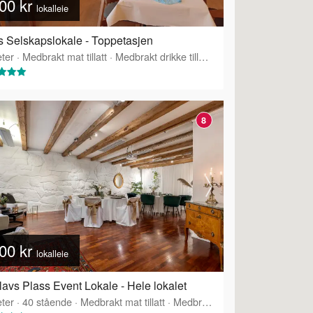
00 kr
lokalleie
 Selskapslokale - Toppetasjen
ter
·
Medbrakt mat tillatt
·
Medbrakt drikke tillatt
·
Tilbyr servering
8
00 kr
lokalleie
lavs Plass Event Lokale - Hele lokalet
ter
·
40
stående
·
Medbrakt mat tillatt
·
Medbrakt drikke tillatt