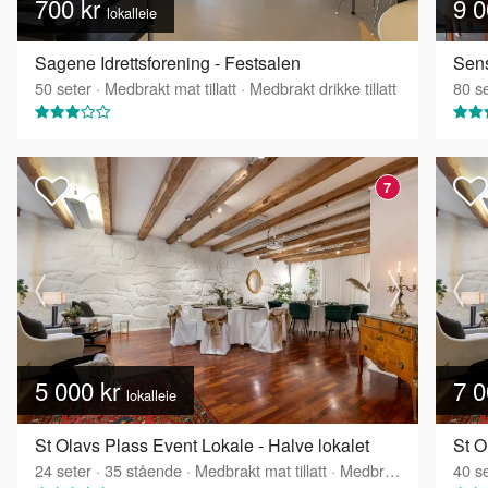
700 kr
9 0
lokalleie
Sagene Idrettsforening - Festsalen
Sens
50
seter
·
Medbrakt mat tillatt
·
Medbrakt drikke tillatt
80
se
7
5 000 kr
7 0
lokalleie
St Olavs Plass Event Lokale - Halve lokalet
St O
24
seter
·
35
stående
·
Medbrakt mat tillatt
·
Medbrakt drikke tillatt
40
se